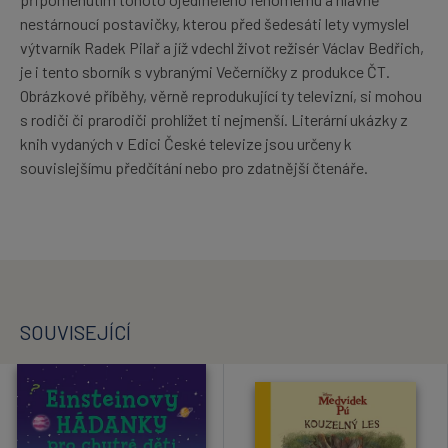
nestárnoucí postavičky, kterou před šedesáti lety vymyslel
výtvarník Radek Pilař a jíž vdechl život režisér Václav Bedřich,
je i tento sborník s vybranými Večerníčky z produkce ČT.
Obrázkové příběhy, věrně reprodukující ty televizní, si mohou
s rodiči či prarodiči prohlížet ti nejmenší. Literární ukázky z
knih vydaných v Edici České televize jsou určeny k
souvislejšímu předčítání nebo pro zdatnější čtenáře.
SOUVISEJÍCÍ