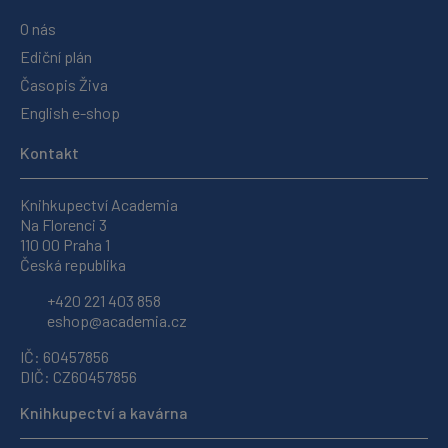
O nás
Ediční plán
Časopis Živa
English e-shop
Kontakt
Knihkupectví Academia
Na Florenci 3
110 00 Praha 1
Česká republika
+420 221 403 858
eshop@academia.cz
IČ: 60457856
DIČ: CZ60457856
Knihkupectví a kavárna