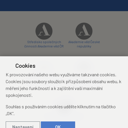
Středisko společných
Akademie věd České
činností Akademie věd ČR
republiky
Cookies
K provozování našeho webu využíváme takzvané cookies.
Zámecký hotel Liblice
Zámecký hotel Třešť
Cookies jsou soubory sloužící k přizpůsobení obsahu webu, k
konferenční centrum
konferenční centrum
měření jeho funkčnosti a k zajištění vaší maximální
spokojenosti.
Souhlas s používáním cookies udělíte kliknutím na tlačítko
„OK“.
Mezinárodní identifikační
průkaz studenta
Nastavení
OK