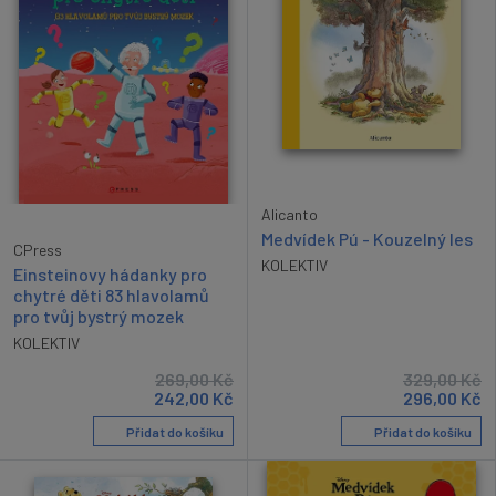
Alicanto
Medvídek Pú - Kouzelný les
CPress
KOLEKTIV
Einsteinovy hádanky pro
chytré děti 83 hlavolamů
pro tvůj bystrý mozek
KOLEKTIV
269,00
Kč
329,00
Kč
242,00
Kč
296,00
Kč
Přidat do košíku
Přidat do košíku