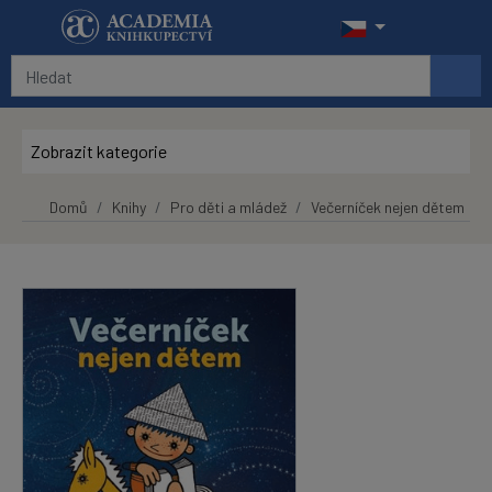
Přeskočit na hlavní obsah
Zobrazit kategorie
Domů
Knihy
Pro děti a mládež
Večerníček nejen dětem