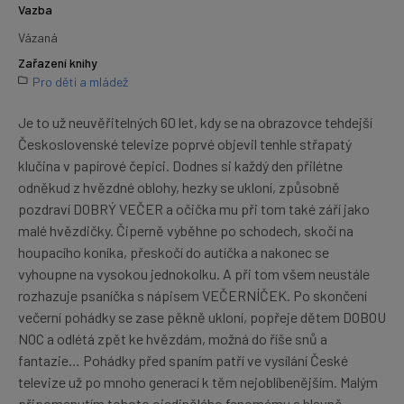
Vazba
Vázaná
Zařazení knihy
Pro děti a mládež
Je to už neuvěřitelných 60 let, kdy se na obrazovce tehdejší
Československé televize poprvé objevil tenhle střapatý
klučina v papírové čepici. Dodnes si každý den přilétne
odněkud z hvězdné oblohy, hezky se ukloní, způsobně
pozdraví DOBRÝ VEČER a očička mu při tom také září jako
malé hvězdičky. Čiperně vyběhne po schodech, skočí na
houpacího koníka, přeskočí do autíčka a nakonec se
vyhoupne na vysokou jednokolku. A při tom všem neustále
rozhazuje psaníčka s nápisem VEČERNÍČEK. Po skončení
večerní pohádky se zase pěkně ukloní, popřeje dětem DOBOU
NOC a odlétá zpět ke hvězdám, možná do říše snů a
fantazie… Pohádky před spaním patří ve vysílání České
televize už po mnoho generací k těm nejoblíbenějším. Malým
připomenutím tohoto ojedinělého fenomému a hlavně