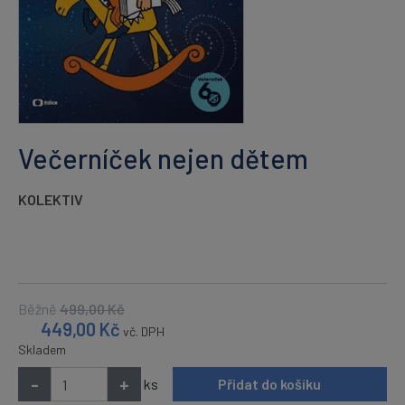
Večerníček nejen dětem
KOLEKTIV
Běžně
499,00
Kč
449,00
Kč
vč. DPH
Skladem
-
+
ks
Přidat do košíku