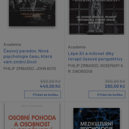
Academia
Academia
Časový paradox. Nová
Lépe žít a milovat díky
psychologie času, která
terapii časové perspektivy
vám změní život
PHILIP ZIMBARDO
,
ROSEMARY K.
PHILIP ZIMBARDO
,
JOHN BOYD
M. SWORDOVÁ
550,00
Kč
350,00
Kč
440,00
Kč
280,00
Kč
Přidat do košíku
Přidat do košíku