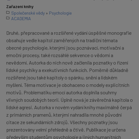
Zařazení knihy
Společenské vědy
»
Psychologie
ACADEMIA
Druhé, přepracované a rozšířené vydání úspěšné monografie
obsahuje vedle kapitol zaměřených na tradiční témata
obecné psychologie, kterými jsou poznávací, motivační a
emoční procesy, také rozsáhlé sekvence o vědomí a
nevědomí. Autorka do nich nově začlenila poznatky o řízení
lidské psychiky a exekutivních funkcích. Poměrně důkladně
rozšířené jsou také kapitoly o spánku, snění a lidském
myšlení. Téma motivace je obohaceno o modely explicitních
motivů. Problematiku emocí autorka doplnila souhrny
vlivných soudobých teorií. Úplně nová je závěrečná kapitola o
lidské agresi. Autorka v novém vydání knihy maximálně čerpá
z primárních pramenů, kterými nahradila mnohé původní
citace ze sekundárních zdrojů. Všechny poznatky jsou
prezentovány velmi přehledně a čtivě. Publikace je určena
především studentům psychologie a jiných humanitních