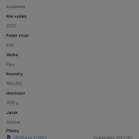
Academia
Rok vydání
2023
Počet stran
648
Vazba
Flexi
Rozměry
156x232
Hmotnost
1036 g
Jazyk
čeština
Přílohy
Obálka ke stažení
[image/jpeg, 255,5 kB]