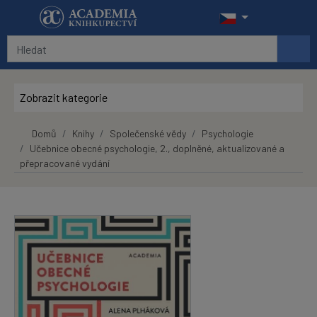
Přeskočit na hlavní obsah
Zobrazit kategorie
Domů
Knihy
Společenské vědy
Psychologie
Učebnice obecné psychologie, 2., doplněné, aktualizované a
přepracované vydání