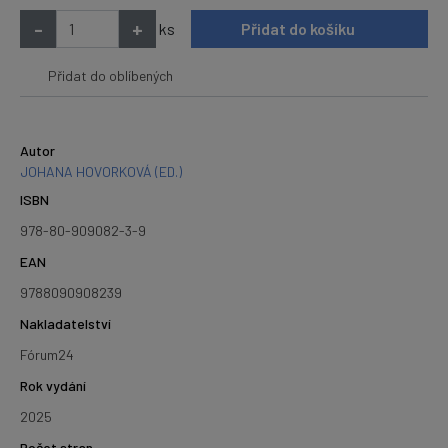
-
+
ks
Přidat do košíku
Přidat do oblíbených
Autor
JOHANA HOVORKOVÁ (ED.)
ISBN
978-80-909082-3-9
EAN
9788090908239
Nakladatelství
Fórum24
Rok vydání
2025
Počet stran