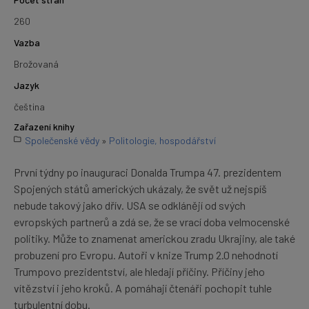
260
Vazba
Brožovaná
Jazyk
čeština
Zařazení knihy
Společenské vědy
»
Politologie, hospodářství
První týdny po inauguraci Donalda Trumpa 47. prezidentem
Spojených států amerických ukázaly, že svět už nejspíš
nebude takový jako dřív. USA se odklánějí od svých
evropských partnerů a zdá se, že se vrací doba velmocenské
politiky. Může to znamenat americkou zradu Ukrajiny, ale také
probuzení pro Evropu. Autoři v knize Trump 2.0 nehodnotí
Trumpovo prezidentství, ale hledají příčiny. Příčiny jeho
vítězství i jeho kroků. A pomáhají čtenáři pochopit tuhle
turbulentní dobu.