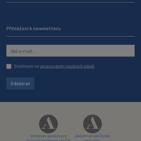
Přihlášení k newsletteru
Souhlasím se
zpracováním osobních údajů
Odebírat
Středisko společných
Akademie věd České
činností Akademie věd ČR
republiky