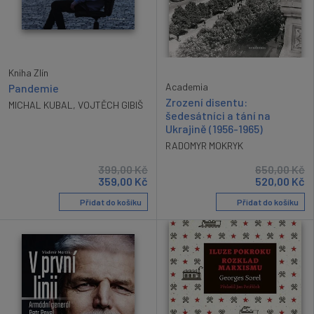
Kniha Zlín
Academia
Pandemie
Zrození disentu:
MICHAL KUBAL
,
VOJTĚCH GIBIŠ
šedesátníci a tání na
Ukrajině (1956-1965)
RADOMYR MOKRYK
399,00
Kč
650,00
Kč
359,00
Kč
520,00
Kč
Přidat do košíku
Přidat do košíku