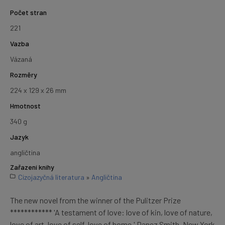
Počet stran
221
Vazba
Vázaná
Rozměry
224 x 129 x 26 mm
Hmotnost
340 g
Jazyk
angličtina
Zařazení knihy
Cizojazyčná literatura
»
Angličtina
The new novel from the winner of the Pulitzer Prize
************ 'A testament of love: love of kin, love of nature,
love of art, love of self, love of home.' Danez Smith, New York