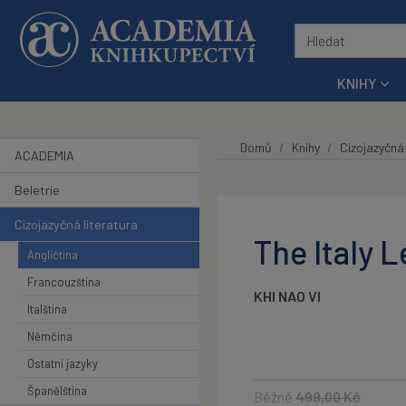
Přeskočit na hlavní obsah
KNIHY
Domů
Knihy
Cizojazyčná 
ACADEMIA
Beletrie
Cizojazyčná literatura
The Italy L
Angličtina
Francouzština
KHI NAO VI
Italština
Němčina
Ostatní jazyky
Španělština
Běžně
499,00
Kč