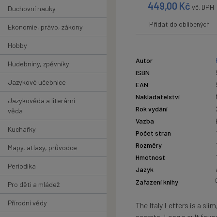
449,00
Kč
vč. DPH
Duchovní nauky
Přidat do oblíbených
Ekonomie, právo, zákony
Hobby
Autor
Hudebniny, zpěvníky
ISBN
Jazykové učebnice
EAN
Nakladatelství
Jazykověda a literární
Rok vydání
věda
Vazba
Kuchařky
Počet stran
Rozměry
Mapy, atlasy, průvodce
Hmotnost
Periodika
Jazyk
Zařazení knihy
Pro děti a mládež
Přírodní vědy
The Italy Letters is a sl
secrets. Long a cult favo