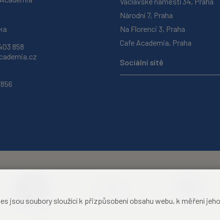
Václavské náměstí 34, Praha
Národní 7, Praha
ka
Na Florenci 3, Praha
Cafe Academia, Praha
403 858
ademia.cz
Sociální sítě
7856
jsou soubory sloužící k přizpůsobení obsahu webu, k měření jeho f