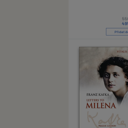
55
49
Přidat d