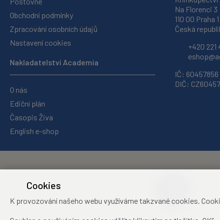
Poštovné
Na Florenci 3
Obchodní podmínky
110 00 Praha 1
Zpracování osobních údajů
Česká republi
Nastavení cookies
+420 221 
eshop@ac
Nakladatelství Academia
IČ: 60457856
DIČ: CZ6045
O nás
Ediční plán
Časopis Živa
English e-shop
Cookies
K provozování našeho webu využíváme takzvané cookies. Cookies 