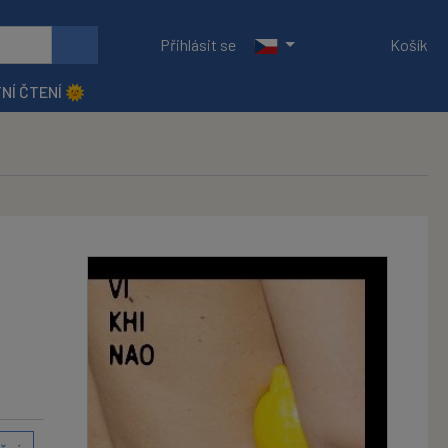
Přihlásit se
Košík
NÍ ČTENÍ 🌞