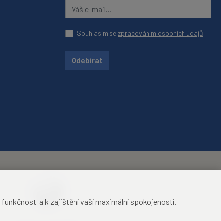
Souhlasím se
zpracováním osobních údajů
Odebírat
unkčnosti a k zajištění vaší maximální spokojenosti.