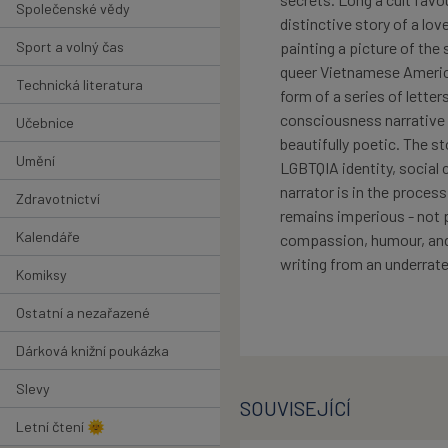
Společenské vědy
distinctive story of a lov
Sport a volný čas
painting a picture of the
queer Vietnamese American
Technická literatura
form of a series of letter
consciousness narrative t
Učebnice
beautifully poetic. The s
Umění
LGBTQIA identity, social 
narrator is in the process
Zdravotnictví
remains imperious - not 
Kalendáře
compassion, humour, and y
writing from an underrate
Komiksy
Ostatní a nezařazené
Dárková knižní poukázka
Slevy
SOUVISEJÍCÍ
Letní čtení 🌞