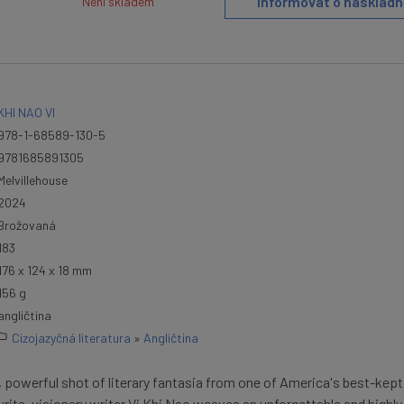
Informovat o naskladn
Není skladem
KHI NAO VI
978-1-68589-130-5
9781685891305
Melvillehouse
2024
Brožovaná
183
176 x 124 x 18 mm
156 g
angličtina
Cizojazyčná literatura
»
Angličtina
im, powerful shot of literary fantasia from one of America's best-kept
urite, visionary writer Vi Khi Nao weaves an unforgettable and highly