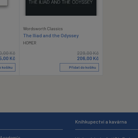
Wordsworth Classics
The Iliad and the Odyssey
HOMER
0,00
Kč
229,00
Kč
5,00
Kč
206,00
Kč
o košíku
Přidat do košíku
Knihkupectví a kavárna
 Academia