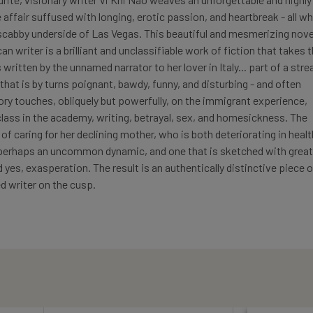
e affair suffused with longing, erotic passion, and heartbreak - all wh
 scabby underside of Las Vegas. This beautiful and mesmerizing nove
 writer is a brilliant and unclassifiable work of fiction that takes 
s written by the unnamed narrator to her lover in Italy... part of a str
hat is by turns poignant, bawdy, funny, and disturbing - and often
tory touches, obliquely but powerfully, on the immigrant experience,
class in the academy, writing, betrayal, sex, and homesickness. The
 of caring for her declining mother, who is both deteriorating in healt
perhaps an uncommon dynamic, and one that is sketched with great
es, exasperation. The result is an authentically distinctive piece o
d writer on the cusp.