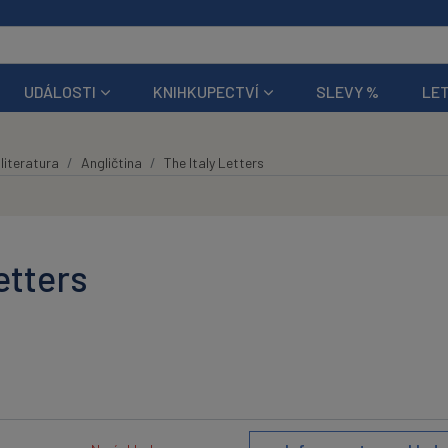
UDÁLOSTI
KNIHKUPECTVÍ
SLEVY %
LET
literatura
Angličtina
The Italy Letters
etters