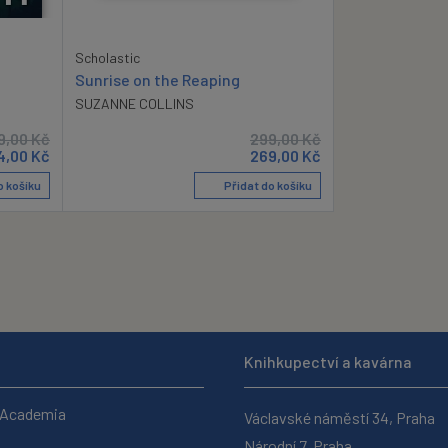
Scholastic
Sunrise on the Reaping
SUZANNE COLLINS
9,00
Kč
299,00
Kč
4,00
Kč
269,00
Kč
o košíku
Přidat do košíku
Knihkupectví a kavárna
 Academia
Václavské náměstí 34, Praha
Národní 7, Praha