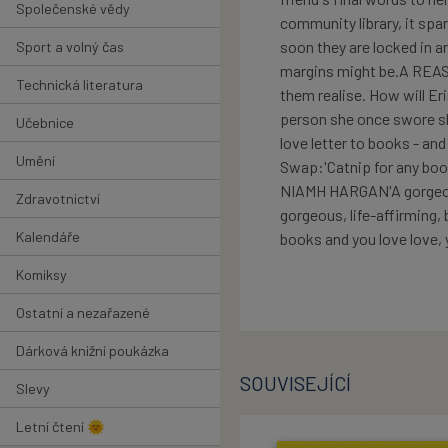
Společenské vědy
community library, it sp
soon they are locked in 
Sport a volný čas
margins might be.A REAS
Technická literatura
them realise. How will Eri
person she once swore sh
Učebnice
love letter to books - and
Umění
Swap:'Catnip for any boo
NIAMH HARGAN'A gorgeou
Zdravotnictví
gorgeous, life-affirming,
Kalendáře
books and you love love
Komiksy
Ostatní a nezařazené
Dárková knižní poukázka
SOUVISEJÍCÍ
Slevy
Letní čtení 🌞