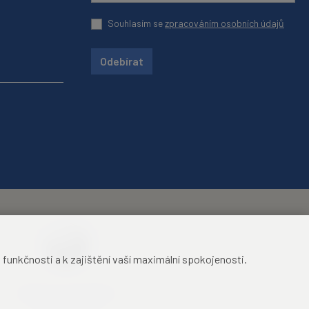
Souhlasím se
zpracováním osobních údajů
Odebírat
unkčnosti a k zajištění vaší maximální spokojenosti.
Mezinárodní identifikační
průkaz studenta