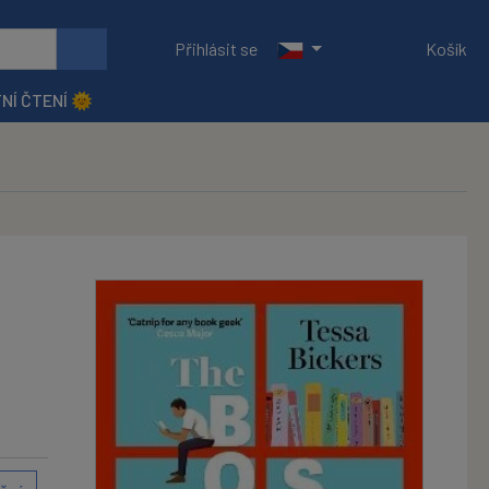
Přihlásit se
Košík
NÍ ČTENÍ 🌞