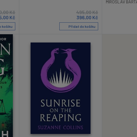
MIROSLAV BÁRT
0,00
Kč
495,00
Kč
5,00
Kč
396,00
Kč
o košíku
Přidat do košíku