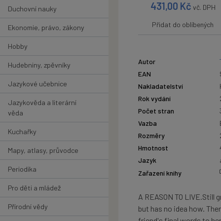
431,00
Kč
vč. DPH
Duchovní nauky
Přidat do oblíbených
Ekonomie, právo, zákony
Hobby
Autor
Hudebniny, zpěvníky
EAN
Jazykové učebnice
Nakladatelství
Rok vydání
Jazykověda a literární
Počet stran
věda
Vazba
Kuchařky
Rozměry
Hmotnost
Mapy, atlasy, průvodce
Jazyk
Periodika
Zařazení knihy
Pro děti a mládež
A REASON TO LIVE.Still gr
Přírodní vědy
but has no idea how. Then
friend's final words to h