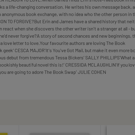
arks a life-changing conversation. He writes his own message back, 
an anonymous book exchange, with no idea who the other person in 
ON TO FORGIVE?But Erin and James have a shared history that neit
n react when she discovers the other writer isn't a stranger at all - b
e'd never forgive?A story of second chances and new beginnings, th
 a love letter to love.Your favourite authors are loving The Book
k geek' CESCA MAJOR'It's You've Got Mail, but make it even more b
s debut from tremendous Tessa Bickers' SALLY PHILLIPS'What a
 bookishly beautiful novel this is!' CRESSIDA MCLAUGHLIN'If you lo
, you are going to adore The Book Swap' JULIE COHEN