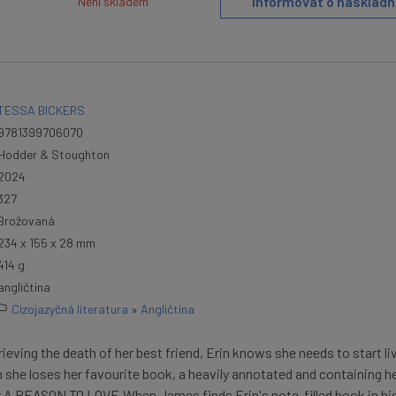
Informovat o naskladn
Není skladem
TESSA BICKERS
9781399706070
Hodder & Stoughton
2024
327
Brožovaná
234 x 155 x 28 mm
414 g
angličtina
Cizojazyčná literatura
»
Angličtina
ieving the death of her best friend, Erin knows she needs to start liv
 she loses her favourite book, a heavily annotated and containing h
er.A REASON TO LOVE.When James finds Erin's note-filled book in his