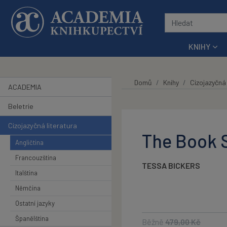
Přeskočit na hlavní obsah
KNIHY
Domů
Knihy
Cizojazyčná 
ACADEMIA
Beletrie
Cizojazyčná literatura
The Book 
Angličtina
Francouzština
TESSA BICKERS
Italština
Němčina
Ostatní jazyky
Španělština
Běžně
479,00
Kč