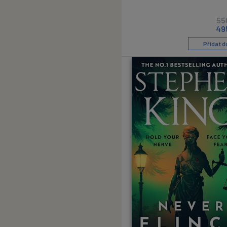
55
49
Přidat d