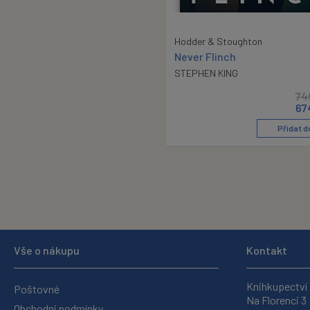
Hodder & Stoughton
Never Flinch
STEPHEN KING
74
67
Přidat d
Vše o nákupu
Kontakt
Knihkupectví
Poštovné
Na Florenci 3
Obchodní podmínky