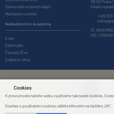
110 00 Praha 1
Zpracování osobních údajů
Česká republi
Nastavení cookies
+420 221 
eshop@ac
Nakladatelství Academia
IČ: 60457856
DIČ: CZ6045
O nás
Ediční plán
Časopis Živa
English e-shop
Cookies
K provozování našeho webu využíváme takzvané cookies. Cookies 
Souhlas s používáním cookies udělíte kliknutím na tlačítko „OK“.
Středisko společných
činností Akademie věd ČR