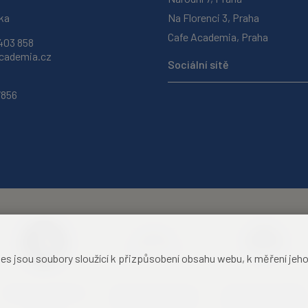
ka
Na Florenci 3, Praha
Cafe Academia, Praha
403 858
ademia.cz
Sociální sítě
7856
jsou soubory sloužící k přizpůsobení obsahu webu, k měření jeho f
Akademie věd České
Zámecký hotel Liblice
Zámecký hotel Třešť
republiky
konferenční centrum
konferenční centrum