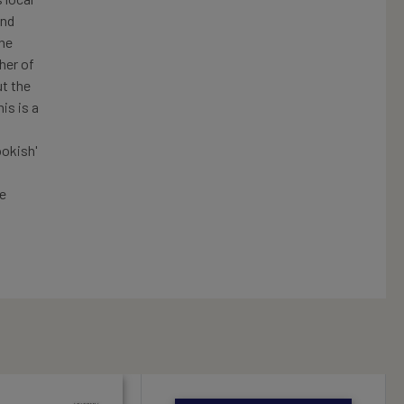
and
the
her of
ut the
is is a
ookish'
ve