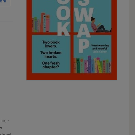
ění
ing -
er
 local