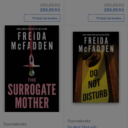
299,00
Kč
299,00
Kč
269,00
Kč
269,00
Kč
Přidat do košíku
Přidat do košíku
Sourcebooks
Sourcebooks
Do Not Disturb