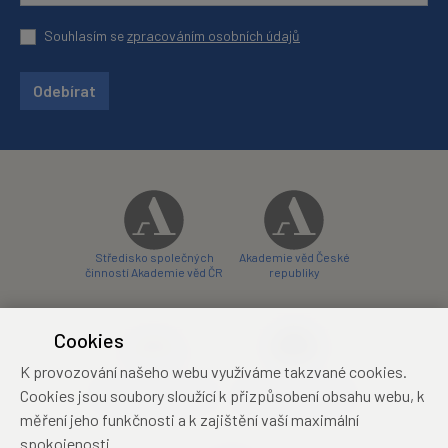
Souhlasím se
zpracováním osobních údajů
Odebírat
Středisko společných
Akademie věd České
činností Akademie věd ČR
republiky
Cookies
K provozování našeho webu využíváme takzvané cookies.
Zámecký hotel Liblice
Zámecký hotel Třešť
Cookies jsou soubory sloužící k přizpůsobení obsahu webu, k
konferenční centrum
konferenční centrum
měření jeho funkčnosti a k zajištění vaší maximální
spokojenosti.