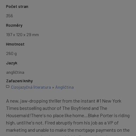
Počet stran
356
Rozměry
197 x 120 x 29 mm
Hmotnost
260 g
Jazyk
angličtina
Zařazení knihy
Cizojazyčná literatura
»
Angličtina
A new, jaw-dropping thriller from the instant #1 New York
Times bestselling author of The Boyfriend and The
Housemaid!There's no place like home...Blake Porter is riding
high, until he's not. Fired abruptly from his job as a VP of
marketing and unable to make the mortgage payments on the