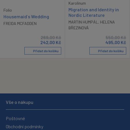
Karolinum
Migration and Identity in
Folio
Nordic Literature
Housemaid´s Wedding
MARTIN HUMPÁL
,
HELENA
FREIDA MCFADDEN
BŘEZINOVÁ
269,00
Kč
550,00
Kč
242,00
Kč
495,00
Kč
Přidat do košíku
Přidat do košíku
Vše o nákupu
Poštovné
Obchodní podmínky