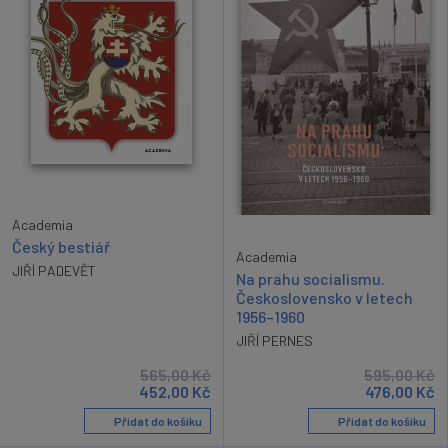
Academia
Český bestiář
Academia
JIŘÍ PADEVĚT
Na prahu socialismu.
Československo v letech
1956–1960
JIŘÍ PERNES
565,00
Kč
595,00
Kč
452,00
Kč
476,00
Kč
Přidat do košíku
Přidat do košíku