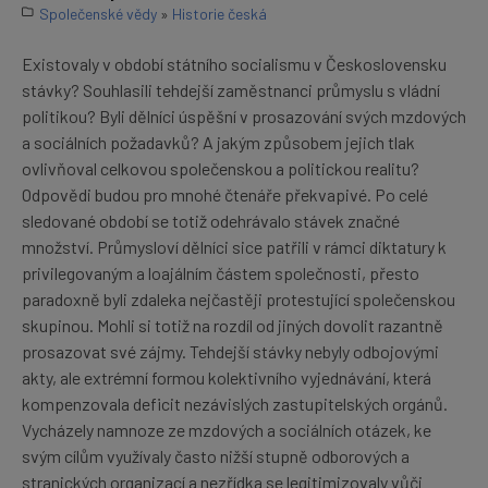
Společenské vědy
»
Historie česká
Existovaly v období státního socialismu v Československu
stávky? Souhlasili tehdejší zaměstnanci průmyslu s vládní
politikou? Byli dělníci úspěšní v prosazování svých mzdových
a sociálních požadavků? A jakým způsobem jejich tlak
ovlivňoval celkovou společenskou a politickou realitu?
Odpovědi budou pro mnohé čtenáře překvapivé. Po celé
sledované období se totiž odehrávalo stávek značné
množství. Průmysloví dělníci sice patřili v rámci diktatury k
privilegovaným a loajálním částem společnosti, přesto
paradoxně byli zdaleka nejčastěji protestující společenskou
skupinou. Mohli si totiž na rozdíl od jiných dovolit razantně
prosazovat své zájmy. Tehdejší stávky nebyly odbojovými
akty, ale extrémní formou kolektivního vyjednávání, která
kompenzovala deficit nezávislých zastupitelských orgánů.
Vycházely namnoze ze mzdových a sociálních otázek, ke
svým cílům využívaly často nižší stupně odborových a
stranických organizací a nezřídka se legitimizovaly vůči