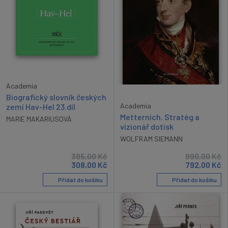
Academia
Biografický slovník českých
Academia
zemí Hav-Hel 23.díl
Metternich. Stratég a
MARIE MAKARIUSOVÁ
vizionář dotisk
WOLFRAM SIEMANN
385,00
Kč
990,00
Kč
308,00
Kč
792,00
Kč
Přidat do košíku
Přidat do košíku