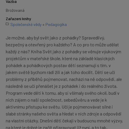
Vazba
Brožovaná
Zařazení knihy
Společenské vědy
»
Pedagogika
Je možné, aby byl svět jako z pohádky? Spravedlivý,
bezpečný a otevřený pro každého? A co pro to může udělat
každý z nás? Kniha Svět jako z pohádky se věnuje výukovým
projektům v mateřské škole, které na základě klasických
pohádek a pohádkových postav děti seznamují s tím, v
jakém světě bychom rádi žili a jak toho docílit. Děti se učí
problémy z příběhů pojmenovat, nachází na ně odpovědi, ale
následně se učí přenášet je z pohádek i do reálného života.
Program vede děti k tomu, aby si všímaly svého okolí, budí v
nich zájem o naši společnost, sebedůvěru a vede je k
aktivnímu přístupu ke světu. Učí je pojmenovávat silné i
slabé stránky našeho světa a hledat v nich zdroje a odpovědi
na vlastní otázky. Dnešní děti čekají v budoucnu mnohé výzvy,
na které je dobré je začít připravovat již nyní, a to tak,