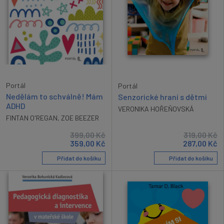
Portál
Portál
Nedělám to schválně! Mám
Senzorické hraní s dětmi
ADHD
VERONIKA HOŘEŇOVSKÁ
FINTAN O'REGAN
,
ZOE BEEZER
399,00
Kč
319,00
Kč
359,00
Kč
287,00
Kč
Přidat do košíku
Přidat do košíku