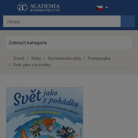
Přeskočit na hlavní obsah
Zobrazit kategorie
Domů
Knihy
Společenské vědy
Pedagogika
Svět jako z pohádky