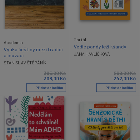
Portál
Academia
Vedle pandy leží kšandy
Výuka češtiny mezi tradicí
JANA HAVLÍČKOVÁ
a inovací
STANISLAV ŠTĚPÁNÍK
385,00
Kč
269,00
Kč
308,00
Kč
242,00
Kč
Přidat do košíku
Přidat do košíku