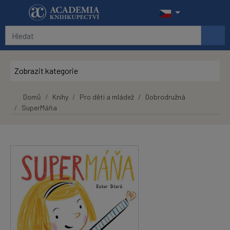
Přeskočit na hlavní obsah
Zobrazit kategorie
Domů
Knihy
Pro děti a mládež
Dobrodružná
SuperMáňa