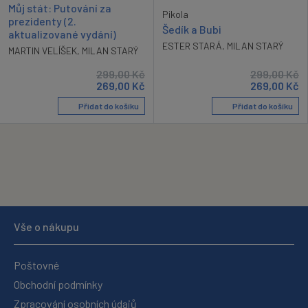
Můj stát: Putování za
Pikola
prezidenty (2.
Šedík a Bubi
aktualizované vydání)
ESTER STARÁ
,
MILAN STARÝ
MARTIN VELÍŠEK
,
MILAN STARÝ
299,00
Kč
299,00
Kč
269,00
Kč
269,00
Kč
Přidat do košíku
Přidat do košíku
Vše o nákupu
Poštovné
Obchodní podmínky
Zpracování osobních údajů