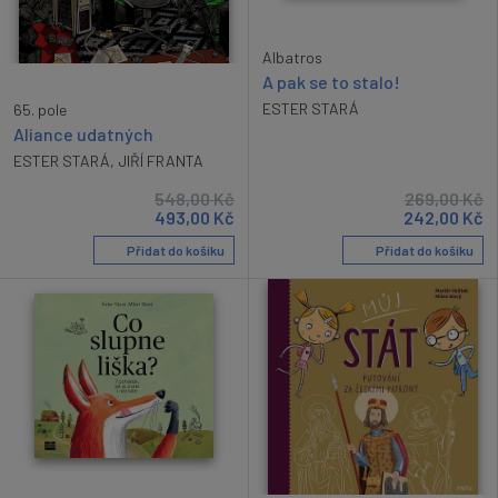
Albatros
A pak se to stalo!
ESTER STARÁ
65. pole
Aliance udatných
ESTER STARÁ
,
JIŘÍ FRANTA
548,00
Kč
269,00
Kč
493,00
Kč
242,00
Kč
Přidat do košíku
Přidat do košíku