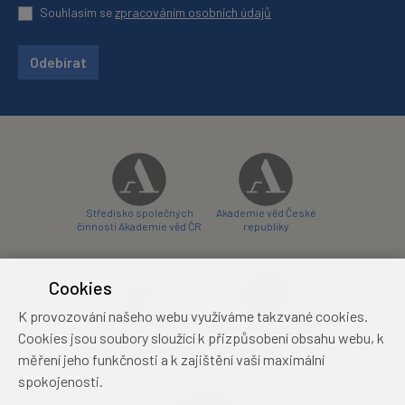
Souhlasím se
zpracováním osobních údajů
Odebírat
Středisko společných
Akademie věd České
činností Akademie věd ČR
republiky
Cookies
K provozování našeho webu využíváme takzvané cookies.
Zámecký hotel Liblice
Zámecký hotel Třešť
Cookies jsou soubory sloužící k přizpůsobení obsahu webu, k
konferenční centrum
konferenční centrum
měření jeho funkčnosti a k zajištění vaší maximální
spokojenosti.