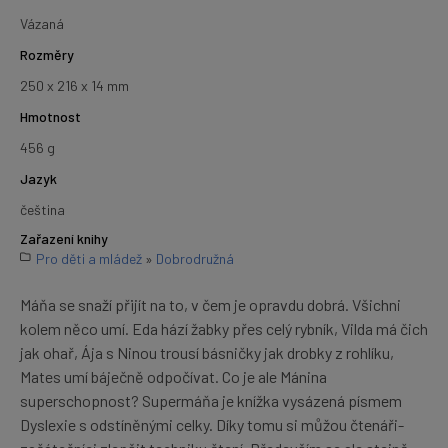
Vázaná
Rozměry
250 x 216 x 14 mm
Hmotnost
456 g
Jazyk
čeština
Zařazení knihy
Pro děti a mládež
»
Dobrodružná
Máňa se snaží přijít na to, v čem je opravdu dobrá. Všichni
kolem něco umí. Eda hází žabky přes celý rybník, Vilda má čich
jak ohař, Ája s Ninou trousí básničky jak drobky z rohlíku,
Mates umí báječně odpočívat. Co je ale Mánina
superschopnost? Supermáňa je knížka vysázená písmem
Dyslexie s odstíněnými celky. Díky tomu si můžou čtenáři-