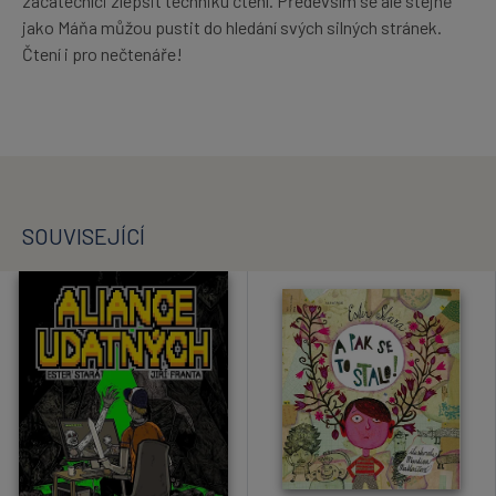
začátečníci zlepšit techniku čtení. Především se ale stejně
jako Máňa můžou pustit do hledání svých silných stránek.
Čtení i pro nečtenáře!
SOUVISEJÍCÍ