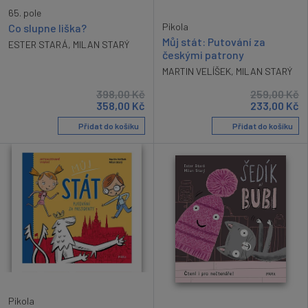
65. pole
Pikola
Co slupne liška?
Můj stát: Putování za
ESTER STARÁ
,
MILAN STARÝ
českými patrony
MARTIN VELÍŠEK
,
MILAN STARÝ
398,00
Kč
259,00
Kč
358,00
Kč
233,00
Kč
Přidat do košíku
Přidat do košíku
Pikola