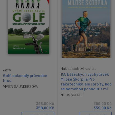
Nakladatelství nastole
Jota
155 běžeckých vychytávek
Golf, dokonalý průvodce
Miloše Škorpila Pro
hrou
začátečníky, ale i pro ty, kdo
VIVIEN SAUNDERSOVÁ
se nemohou pohnout z mí
MILOŠ ŠKORPIL
398,00
Kč
399,00
Kč
358,00
Kč
359,00
Kč