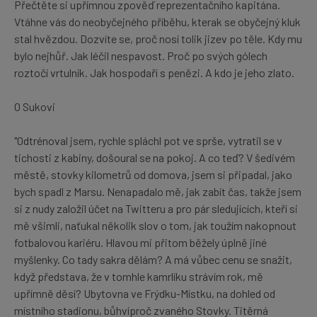
Přečtěte si upřímnou zpověď reprezentačního kapitána.
Vtáhne vás do neobyčejného příběhu, kterak se obyčejný kluk
stal hvězdou. Dozvíte se, proč nosí tolik jizev po těle. Kdy mu
bylo nejhůř. Jak léčil nespavost. Proč po svých gólech
roztočí vrtulník. Jak hospodaří s penězi. A kdo je jeho zlato.
O Sukovi
"Odtrénoval jsem, rychle spláchl pot ve sprše, vytratil se v
tichosti z kabiny, došoural se na pokoj. A co teď? V šedivém
městě, stovky kilometrů od domova, jsem si připadal, jako
bych spadl z Marsu. Nenapadalo mě, jak zabít čas, takže jsem
si z nudy založil účet na Twitteru a pro pár sledujících, kteří si
mě všimli, naťukal několik slov o tom, jak toužím nakopnout
fotbalovou kariéru. Hlavou mi přitom běžely úplně jiné
myšlenky. Co tady sakra dělám? A má vůbec cenu se snažit,
když představa, že v tomhle kamrlíku strávím rok, mě
upřímně děsí? Ubytovna ve Frýdku-Místku, na dohled od
místního stadionu, bůhvíproč zvaného Stovky. Titěrná