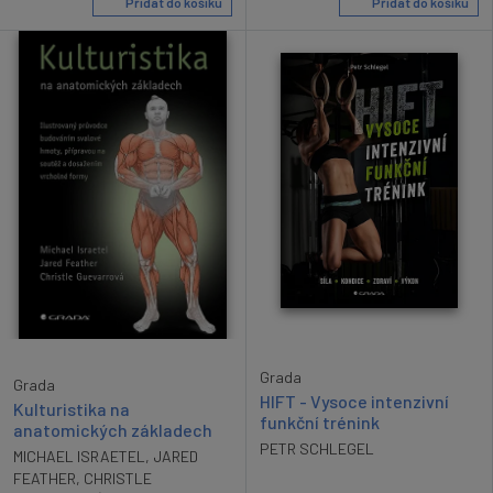
Přidat do košíku
Přidat do košíku
Grada
Grada
HIFT - Vysoce intenzivní
Kulturistika na
funkční trénink
anatomických základech
PETR SCHLEGEL
MICHAEL ISRAETEL
,
JARED
FEATHER
,
CHRISTLE