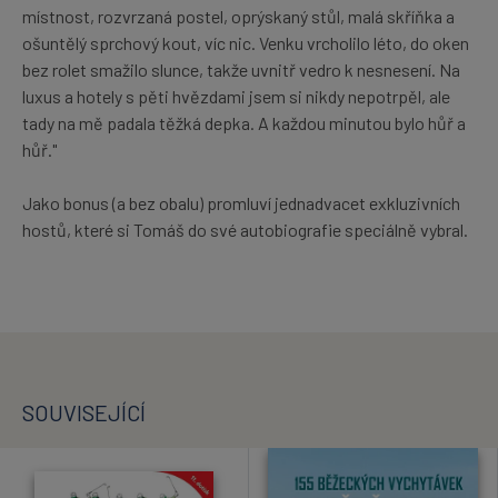
místnost, rozvrzaná postel, oprýskaný stůl, malá skříňka a
ošuntělý sprchový kout, víc nic. Venku vrcholilo léto, do oken
bez rolet smažilo slunce, takže uvnitř vedro k nesnesení. Na
luxus a hotely s pěti hvězdami jsem si nikdy nepotrpěl, ale
tady na mě padala těžká depka. A každou minutou bylo hůř a
hůř."
Jako bonus (a bez obalu) promluví jednadvacet exkluzivních
hostů, které si Tomáš do své autobiografie speciálně vybral.
SOUVISEJÍCÍ