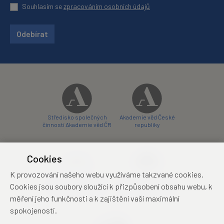
Souhlasím se
zpracováním osobních údajů
Odebírat
Středisko společných
Akademie věd České
činností Akademie věd ČR
republiky
Cookies
K provozování našeho webu využíváme takzvané cookies.
Zámecký hotel Liblice
Zámecký hotel Třešť
Cookies jsou soubory sloužící k přizpůsobení obsahu webu, k
konferenční centrum
konferenční centrum
měření jeho funkčnosti a k zajištění vaší maximální
spokojenosti.