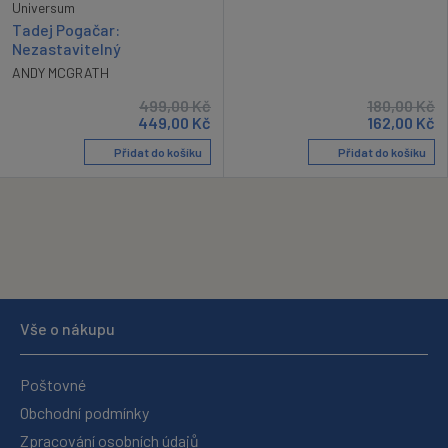
Universum
Tadej Pogačar:
Nezastavitelný
ANDY MCGRATH
499,00
Kč
180,00
Kč
449,00
Kč
162,00
Kč
Přidat do košíku
Přidat do košíku
Vše o nákupu
Poštovné
Obchodní podmínky
Zpracování osobních údajů