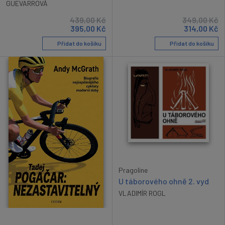
GUEVARROVÁ
439,00
Kč
349,00
Kč
395,00
Kč
314,00
Kč
Přidat do košíku
Přidat do košíku
Pragoline
U táborového ohně 2. vyd
VLADIMÍR ROGL