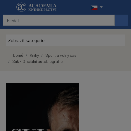
Přeskočit na hlavní obsah
Zobrazit kategorie
Domů
Knihy
Sport a volný čas
Suk - Oficiální autobiografie