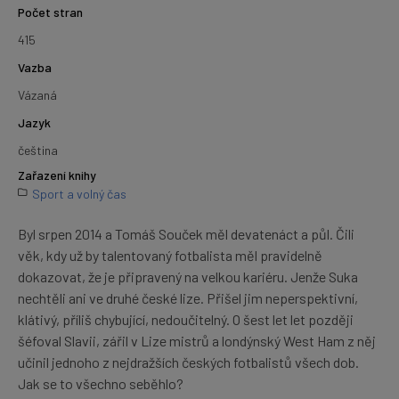
Počet stran
415
Vazba
Vázaná
Jazyk
čeština
Zařazení knihy
Sport a volný čas
Byl srpen 2014 a Tomáš Souček měl devatenáct a půl. Čili
věk, kdy už by talentovaný fotbalista měl pravidelně
dokazovat, že je připravený na velkou kariéru. Jenže Suka
nechtěli ani ve druhé české lize. Přišel jim neperspektivní,
klátivý, příliš chybující, nedoučitelný. O šest let let později
šéfoval Slavii, zářil v Lize mistrů a londýnský West Ham z něj
učinil jednoho z nejdražších českých fotbalistů všech dob.
Jak se to všechno seběhlo?