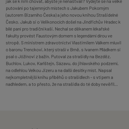
jak se k nim chovat, abyste je nenaštvali? Vydejte se na velké
putování po tajemných místech s Jakubem Pokorným
(autorem Bizarního Česka) a jeho novou knihou Strašidelné
Česko. Jakub si o Velikonocích došel na Jindřichův Hradec k
bílé paní pro tradiční kaši. Nechal se děkanem lékařské
fakulty provést Faustovým domem s legendární dírou ve
stropě. S ministrem zdravotnictví Vlastimilem Válkem mluvil
o baronu Trenckovi, který straší v Brně, s Ivanem Mládkem si
psal o Jóžinovi z bažin. Putoval za strašidly na Bezděz,
Buchlov, Lukov, Karlštejn, Sázavu, do jihlavského podzemí,
na odlehlou Velkou Jizeru a na další desítky míst. Napsal
nejkompletnější knihu příběhů o strašidlech - s vtipem a
nadhledem, a to přesto, že na strašidla do té doby nevěřil…