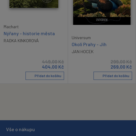
Machart
Nýřany - historie města
Universum
RADKA KINKOROVÁ
Okolí Prahy - Jih
JAN HOCEK
449,00
Kč
299,00
Kč
404,00
Kč
269,00
Kč
Přidat do košíku
Přidat do košíku
Vše o nákupu