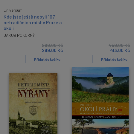
Universum
Kde jste ještě nebyli 107
netradičních míst v Praze a
okolí
JAKUB POKORNÝ
299,00
Kč
459,00
Kč
269,00
Kč
413,00
Kč
Přidat do košíku
Přidat do košíku