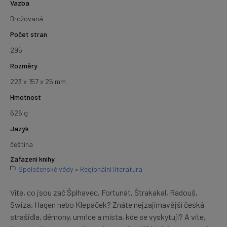
Vazba
Brožovaná
Počet stran
295
Rozměry
223 x 157 x 25 mm
Hmotnost
626 g
Jazyk
čeština
Zařazení knihy
Společenské vědy
»
Regionální literatura
Víte, co jsou zač Šplhavec, Fortunát, Štrakakal, Radouš,
Swiza, Hagen nebo Klepáček? Znáte nejzajímavější česká
strašidla, démony, umrlce a místa, kde se vyskytují? A víte,