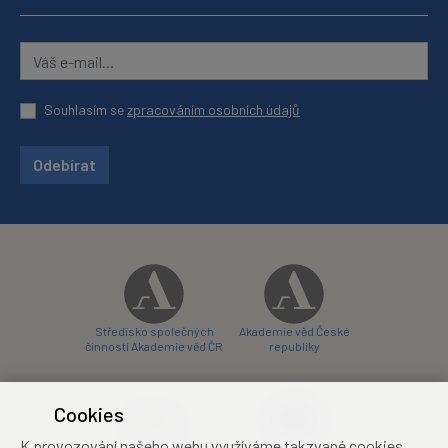
Souhlasím se
zpracováním osobních údajů
Odebírat
Středisko společných
Akademie věd České
činností Akademie věd ČR
republiky
Cookies
K provozování našeho webu využíváme takzvané cookies.