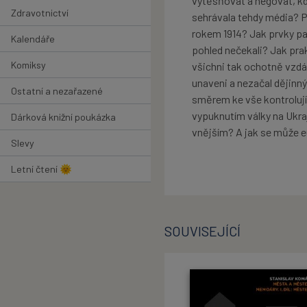
vytěsňovat a negovat, kdy
Zdravotnictví
sehrávala tehdy média? P
rokem 1914? Jak prvky pa
Kalendáře
pohled nečekali? Jak pra
Komiksy
všichni tak ochotně vzd
unaveni a nezačal dějinný
Ostatní a nezařazené
směrem ke vše kontrolují
vypuknutím války na Ukraj
Dárková knižní poukázka
vnějším? A jak se může e
Slevy
Letní čtení 🌞
SOUVISEJÍCÍ