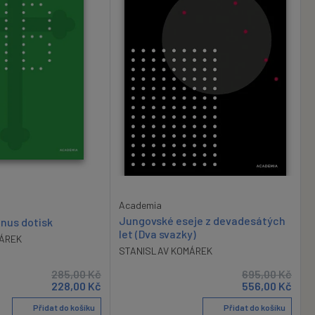
Academia
Jungovské eseje z devadesátých
inus dotisk
let (Dva svazky)
ÁREK
STANISLAV KOMÁREK
285,00
Kč
695,00
Kč
228,00
Kč
556,00
Kč
Přidat do košíku
Přidat do košíku