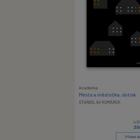
Academia
Města a městečka, dotisk
STANISLAV KOMÁREK
49
39
Přidat d