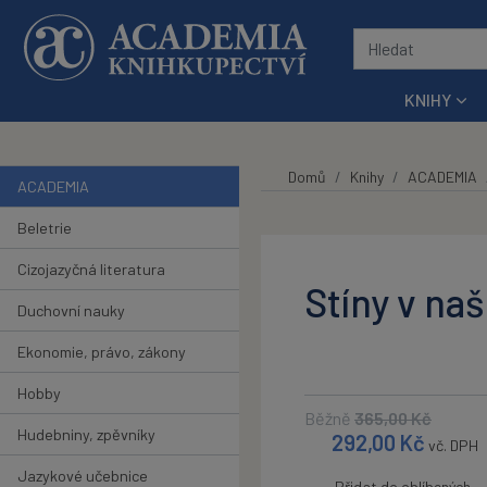
Přeskočit na hlavní obsah
KNIHY
Domů
Knihy
ACADEMIA
ACADEMIA
Beletrie
Cizojazyčná literatura
Stíny v na
Duchovní nauky
Ekonomie, právo, zákony
Hobby
Běžně
365,00
Kč
Hudebniny, zpěvníky
292,00
Kč
vč. DPH
Jazykové učebnice
Přidat do oblíbených