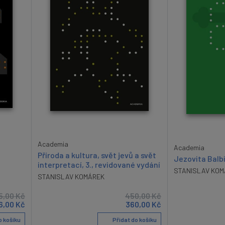
Academia
Academia
Příroda a kultura, svět jevů a svět
Jezovita Balb
interpretací, 3., revidované vydání
STANISLAV KOM
STANISLAV KOMÁREK
5,00
Kč
450,00
Kč
6,00
Kč
360,00
Kč
o košíku
Přidat do košíku