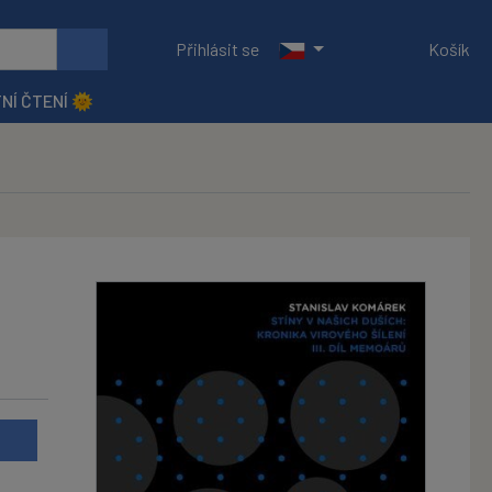
Přihlásit se
Košík
NÍ ČTENÍ 🌞
u