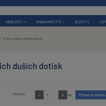
UDÁLOSTI
KNIHKUPECTVÍ
SLEVY %
LET
Stíny v našich duších dotisk
šich duších dotisk
Skladem
-
+
ks
Přidat do košík