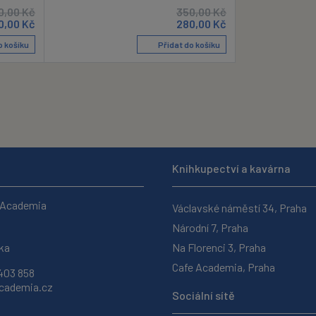
0,00
Kč
350,00
Kč
0,00
Kč
280,00
Kč
o košíku
Přidat do košíku
Knihkupectví a kavárna
 Academia
Václavské náměstí 34, Praha
Národní 7, Praha
ka
Na Florenci 3, Praha
Cafe Academia, Praha
403 858
ademia.cz
Sociální sítě