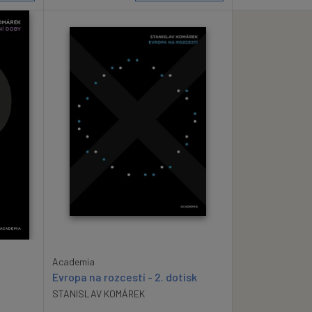
Academia
Evropa na rozcestí - 2. dotisk
STANISLAV KOMÁREK