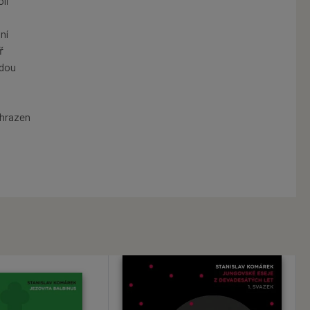
li
ní
ř
odou
ahrazen