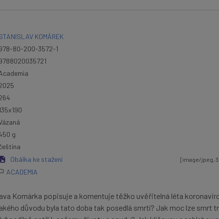
STANISLAV KOMÁREK
978-80-200-3572-1
9788020035721
Academia
2025
264
135x190
Vázaná
450 g
čeština
Obálka ke stažení
[image/jpeg, 3
ACADEMIA
lava Komárka popisuje a komentuje těžko uvěřitelná léta koronavir
kého důvodu byla tato doba tak posedlá smrtí? Jak moc lze smrt tr