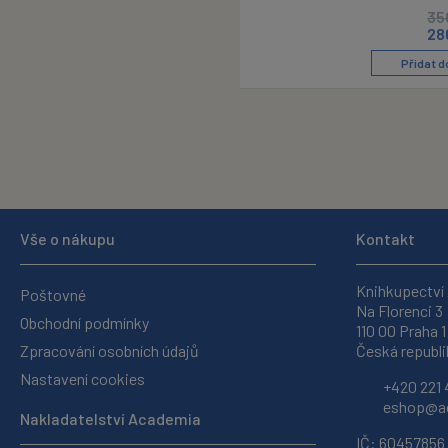
35
28
Přidat d
Vše o nákupu
Kontakt
Knihkupectví
Poštovné
Na Florenci 3
Obchodní podmínky
110 00 Praha 1
Zpracování osobních údajů
Česká republi
Nastavení cookies
+420 221 
eshop@ac
Nakladatelství Academia
IČ: 60457856