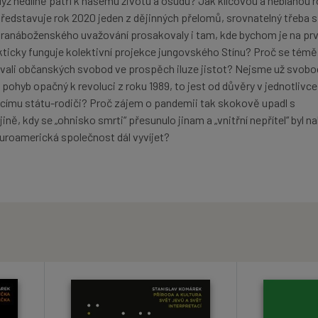
ž nedílně patří k našemu životu a osudu? Jak klíčovou a neblahou ro
ředstavuje rok 2020 jeden z dějinných přelomů, srovnatelný třeba s
ranáboženského uvažování prosakovaly i tam, kde bychom je na prv
kticky funguje kolektivní projekce jungovského Stínu? Proč se témě
ávali občanských svobod ve prospěch iluze jistot? Nejsme už svob
 pohyb opačný k revoluci z roku 1989, to jest od důvěry v jednotlivce
címu státu-rodiči? Proč zájem o pandemii tak skokově upadl s
ině, kdy se „ohnisko smrti“ přesunulo jinam a „vnitřní nepřítel“ byl n
uroamerická společnost dál vyvíjet?