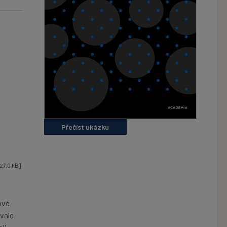
Přečíst ukázku
27,0 kB]
ové
vale