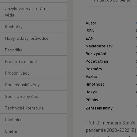
Jazykověda a literární
věda
Autor
Kuchařky
ISBN
Mapy, atlasy, průvodce
EAN
Nakladatelství
Periodika
Rok vydání
Počet stran
Pro děti a mládež
Rozměry
Přírodní vědy
Vazba
Hmotnost
Společenské vědy
Jazyk
Sport a volný čas
Přílohy
Technická literatura
Zařazení knihy
Učebnice
Třetí díl memoárů Stanis
pandemie 2020–2022. Z ja
Umění