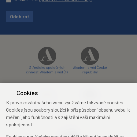
Odebírat
Středisko společných
Akademie věd České
činností Akademie věd ČR
republiky
Cookies
K provozování našeho webu využíváme takzvané cookies.
Zámecký hotel Liblice
Zámecký hotel Třešť
Cookies jsou soubory sloužící k přizpůsobení obsahu webu, k
konferenční centrum
konferenční centrum
měření jeho funkčnosti a k zajištění vaší maximální
spokojenosti.
Souhlas s používáním cookies udělíte kliknutím na tlačítko