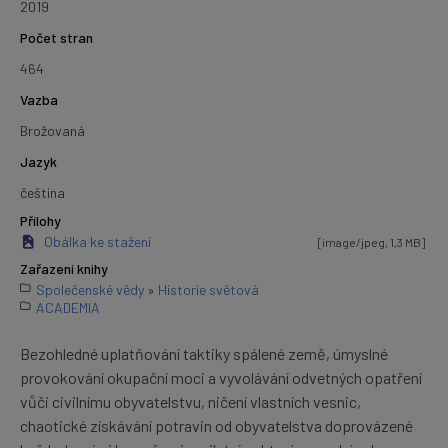
2019
Počet stran
464
Vazba
Brožovaná
Jazyk
čeština
Přílohy
Obálka ke stažení
[image/jpeg, 1,3 MB]
Zařazení knihy
Společenské vědy
»
Historie světová
ACADEMIA
Bezohledné uplatňování taktiky spálené země, úmyslné
provokování okupační moci a vyvolávání odvetných opatření
vůči civilnímu obyvatelstvu, ničení vlastních vesnic,
chaotické získávání potravin od obyvatelstva doprovázené