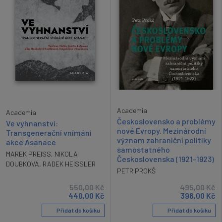
Academia
Academia
Československo a problémy
Ve vyhnanství:
nové Evropy. Mezinárodní
Transgenerační vnímání
význam zahraniční politiky
akce Asanace
samostatného
MAREK PREISS
,
NIKOLA
Československa (1921-1923)
DOUBKOVÁ
,
RADEK HEISSLER
PETR PROKŠ
550,00
Kč
495,00
Kč
440,00
Kč
396,00
Kč
Přidat do košíku
Přidat do košíku