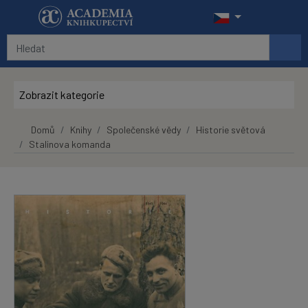
Přeskočit na hlavní obsah
Zobrazit kategorie
Domů
Knihy
Společenské vědy
Historie světová
Stalinova komanda