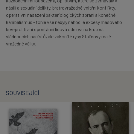
každodenními loupežemi, opilstvím, které se zvrhávaly v
násilí a sexuální delikty, bratrovražedné vnitřní konflikty,
operativní nasazení bakteriologických zbraní a konečně
kanibalismus - tohle vše nebyly nahodilé excesy masového
krveprolití ani spontánní lidová odezva na krutost
vládnoucích nacistů, ale zákonité rysy Stalinovy malé
vražedné války.
SOUVISEJÍCÍ