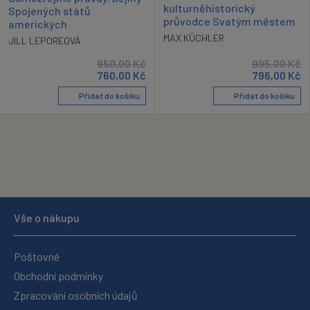
kulturněhistorický
Spojených států
průvodce Svatým městem
amerických
MAX KÜCHLER
JILL LEPOREOVÁ
950,00
Kč
995,00
Kč
760,00
Kč
796,00
Kč
Přidat do košíku
Přidat do košíku
Vše o nákupu
Poštovné
Obchodní podmínky
Zpracování osobních údajů