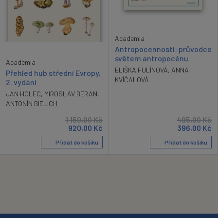
Academia
Antropocennosti: průvodce
světem antropocénu
Academia
ELIŠKA FULÍNOVÁ
,
ANNA
Přehled hub střední Evropy,
KVÍČALOVÁ
2. vydání
JAN HOLEC
,
MIROSLAV BERAN
,
ANTONÍN BIELICH
1 150,00
Kč
495,00
Kč
920,00
Kč
396,00
Kč
Přidat do košíku
Přidat do košíku