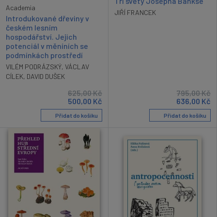
Tři světy Josepha Bankse
Academia
JIŘÍ FRANCEK
Introdukované dřeviny v
českém lesním
hospodářství. Jejich
potenciál v měníních se
podmínkách prostředí
VILÉM PODRÁZSKÝ
,
VÁCLAV
CÍLEK
,
DAVID DUŠEK
625,00
Kč
795,00
Kč
500,00
Kč
636,00
Kč
Přidat do košíku
Přidat do košíku