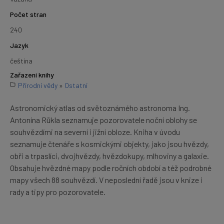
Počet stran
240
Jazyk
čeština
Zařazení knihy
Přírodní vědy
»
Ostatní
Astronomický atlas od světoznámého astronoma Ing.
Antonína Rükla seznamuje pozorovatele noční oblohy se
souhvězdími na severní i jižní obloze. Kniha v úvodu
seznamuje čtenáře s kosmickými objekty, jako jsou hvězdy,
obři a trpaslíci, dvojhvězdy, hvězdokupy, mlhoviny a galaxie.
Obsahuje hvězdné mapy podle ročních období a též podrobné
mapy všech 88 souhvězdí. V neposlední řadě jsou v knize i
rady a tipy pro pozorovatele.