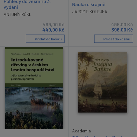
Pohledy do vesmíru 3.
Nauka o krajině
vydání
JAROMÍR KOLEJKA
ANTONÍN RÜKL
499,00
Kč
495,00
Kč
449,00
Kč
396,00
Kč
Přidat do košíku
Přidat do košíku
Academia