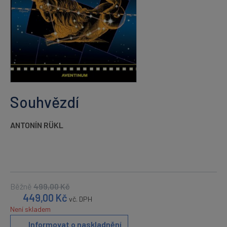
Souhvězdí
ANTONÍN RÜKL
Běžně
499,00
Kč
449,00
Kč
vč. DPH
Není skladem
Informovat o naskladnění