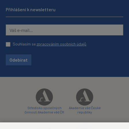
Přihlášení k newsletteru
Souhlasím se
zpracováním osobních údajů
Odebírat
Středisko společných
Akademie věd České
činností Akademie věd ČR
republiky