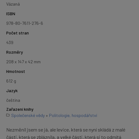
Vázaná
ISBN
978-80-7611-276-6
Počet stran
439
Rozměry
208 x 147 x 42 mm
Hmotnost
612 g
Jazyk
čeština
Zařazení knihy
Společenské vědy
»
Politologie, hospodářství
Nezměnil jsem se já, ale levice, která se nyní skládá z malé
části, která se zbláznila, a velké části, která si to odmítá