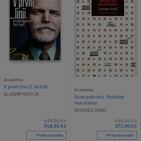
Academia
V první linii 3. dotisk
Academia
VLADIMÍR MERTLÍK
Iluze pokroku. Rozklad
marxismu
GEORGES SOREL
435,00
Kč
465,00
Kč
348,00
Kč
372,00
Kč
Přidat do košíku
Přidat do košíku