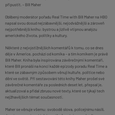
připustit. – Bill Maher
Oblíbený moderátor pořadu Real Time with Bill Maher na HBO
napsal svou dosud nejzábavnější, nejodvážnější a zároveň
nejpotřebnější knihu: bystrou a jízlivě vtipnou analýzu
amerického života, politiky a kultury.
Některé z nejvýstižnějších komentářů k tomu, co se dnes
děje v Americe, pochází od komika – a tím komikem je právě
Bill Maher. Kniha byla inspirována závěrečnými komentáři,
které Bill pronáší na konci každé epizody poradu Real Time a
které se zábavným způsobem věnují kultuře, politice nebo
dění ve světě. Při sestavování této knihy Maher prošel své
závěrečné komentáře za posledních deset let, přepsal je,
aktualizoval a přidal zbrusu nové texty, které se týkají tech
nejžhavějších témat současnosti.
Maher se věnuje všemu: svobodě slova, policejnímu násilí,