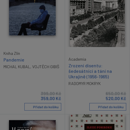
Kniha Zlín
Academia
Pandemie
Zrození disentu:
MICHAL KUBAL
,
VOJTĚCH GIBIŠ
šedesátníci a tání na
Ukrajině (1956-1965)
RADOMYR MOKRYK
399,00
Kč
650,00
Kč
359,00
Kč
520,00
Kč
Přidat do košíku
Přidat do košíku