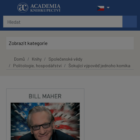
Přeskočit na hlavní obsah
Zobrazit kategorie
Domů
Knihy
Společenské vědy
Politologie, hospodářství
Šokující výpověď jednoho komika