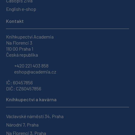
Časopis Živa
English e-shop
Kontakt
Knihkupectví Academia
Na Florenci 3
110 00 Praha 1
Česká republika
+420 221 403 858
eshop@academia.cz
IČ: 60457856
DIČ: CZ60457856
Knihkupectví a kavárna
Václavské náměstí 34, Praha
Národní 7, Praha
Na Florenci 3, Praha