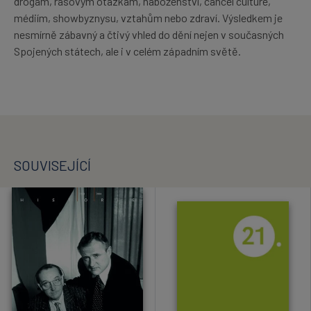
drogám, rasovým otázkám, náboženství, cancel culture,
médiím, showbyznysu, vztahům nebo zdraví. Výsledkem je
nesmírně zábavný a čtivý vhled do dění nejen v současných
Spojených státech, ale i v celém západním světě.
SOUVISEJÍCÍ