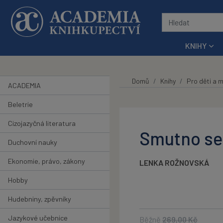
Přeskočit na hlavní obsah
KNIHY
Domů
Knihy
Pro děti a 
ACADEMIA
Beletrie
Cizojazyčná literatura
Smutno se
Duchovní nauky
Ekonomie, právo, zákony
LENKA ROŽNOVSKÁ
Hobby
Hudebniny, zpěvníky
Jazykové učebnice
Běžně
269,00
Kč