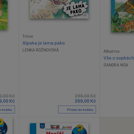
Triton
Alpaka je lama pako
LENKA ROŽNOVSKÁ
Albatros
Vše o sopkác
SANDRA NOA
9,00
Kč
299,00
Kč
9,00
Kč
269,00
Kč
o košíku
Přidat do košíku