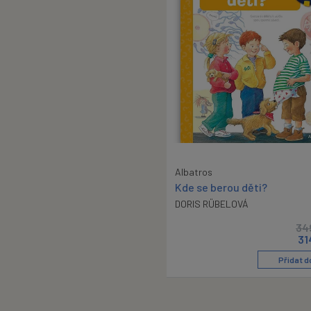
Albatros
Kde se berou děti?
DORIS RÜBELOVÁ
34
31
Přidat d