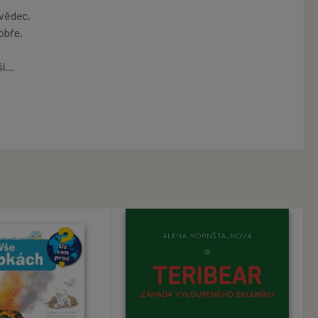
 vědec,
obře,
ší…