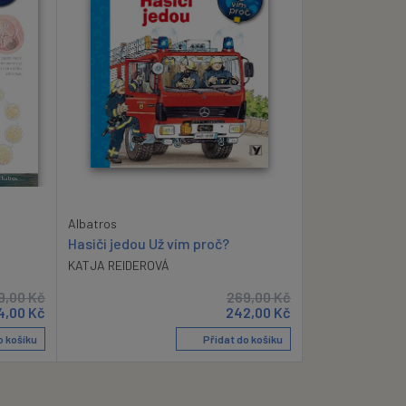
Albatros
Hasiči jedou Už vím proč?
KATJA REIDEROVÁ
9,00
Kč
269,00
Kč
4,00
Kč
242,00
Kč
o košíku
Přidat do košíku