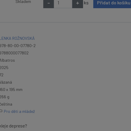
Skladem
-
+
ks
Přidat do košík
LENKA ROŽNOVSKÁ
978-80-00-07780-2
9788000077802
Albatros
2025
72
Vázaná
160 x 195 mm
266 g
čeština
Pro děti a mládež
kleje deprese?