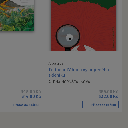
h
Albatros
Teribear Záhada vyloupeného
skleníku
ALENA MORNŠTAJNOVÁ
349,00
Kč
369,00
Kč
314,00
Kč
332,00
Kč
Přidat do košíku
Přidat do košíku