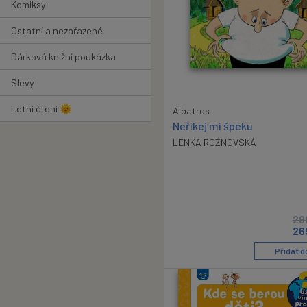
Komiksy
Ostatní a nezařazené
Dárková knižní poukázka
Slevy
Letní čtení 🌞
Albatros
Neříkej mi špeku
LENKA ROŽNOVSKÁ
29
26
Přidat d