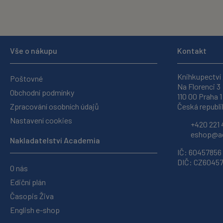
Vše o nákupu
Kontakt
Knihkupectví
Poštovné
Na Florenci 3
Obchodní podmínky
110 00 Praha 1
Zpracování osobních údajů
Česká republi
Nastavení cookies
+420 221 
eshop@ac
Nakladatelství Academia
IČ: 60457856
DIČ: CZ6045
O nás
Ediční plán
Časopis Živa
English e-shop