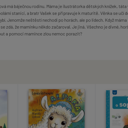
vá má báječnou rodinu. Máma je ilustrátorka dětských knížek, táta
lární stanici, a bratr Vašek se připravuje k maturitě. Věnka se učí d
hybí. Jenomže neštěstí nechodí po horách, ale po lidech. Když máma
se zdá, že maminku někdo začaroval. Je jiná. Všechno je divné, hor
out a pomoci mamince zlou nemoc porazit?