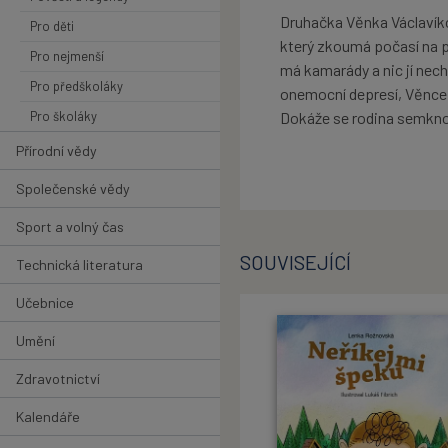
Druhačka Věnka Václavíko
Pro děti
který zkoumá počasí na po
Pro nejmenší
má kamarády a nic jí nec
Pro předškoláky
onemocní depresí, Věnce 
Pro školáky
Dokáže se rodina semkn
Přírodní vědy
Společenské vědy
Sport a volný čas
SOUVISEJÍCÍ
Technická literatura
Učebnice
Umění
Zdravotnictví
Kalendáře