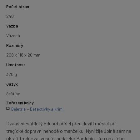
Počet stran
248
Vazba
Vázaná
Rozměry
208 x 118 x 26 mm
Hmotnost
320 g
Jazyk
čeština
Zařazení knihy
Beletrie
»
Detektivky a krimi
Dvaašedesátiletý Eduard přišel před devíti měsíci při
tragické dopravní nehodě o manželku. Nyní žije úplně sám na
okraji Trudnova, vesnici nedaleko Pardubic – jen on a jeho