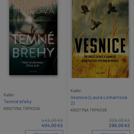
Kalibr
Kalibr
Vesnice (Laura Linhartová
Temné břehy
2)
KRISTÝNA TRPKOVÁ
KRISTÝNA TRPKOVÁ
449,00
Kč
329,00
Kč
404,00
Kč
296,00
Kč
Přidat do košíku
Přidat do košíku