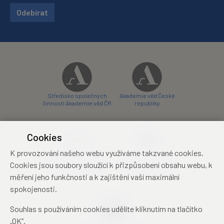
Odebírat
Středisko společných
Akademie věd České
činností Akademie věd ČR
republiky
Cookies
K provozování našeho webu využíváme takzvané cookies.
Zámecký hotel Liblice
Zámecký hotel Třešť
Cookies jsou soubory sloužící k přizpůsobení obsahu webu, k
konferenční centrum
konferenční centrum
měření jeho funkčnosti a k zajištění vaší maximální
spokojenosti.
Souhlas s používáním cookies udělíte kliknutím na tlačítko
„OK“.