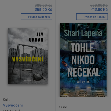
399,00
Kč
459,00
Kč
359,00
Kč
413,00
Kč
Přidat do košíku
Přidat do košíku
Kalibr
Vysvědčení
Kalibr
URBAN ZLÝ