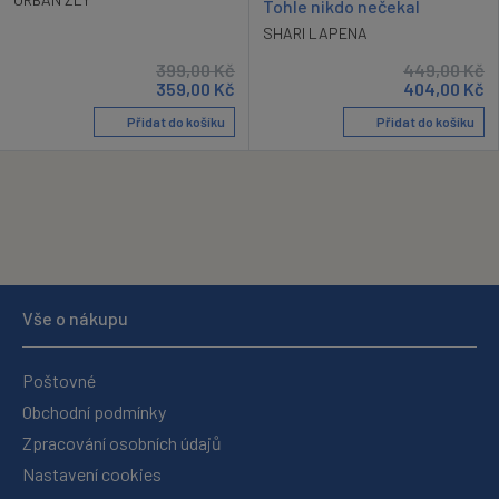
Tohle nikdo nečekal
SHARI LAPENA
399,00
Kč
449,00
Kč
359,00
Kč
404,00
Kč
Přidat do košíku
Přidat do košíku
Vše o nákupu
Poštovné
Obchodní podmínky
Zpracování osobních údajů
Nastavení cookies