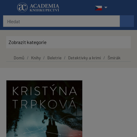
Přeskočit na hlavní obsah
Zobrazit kategorie
Domů
Knihy
Beletrie
Detektivky a krimi
Šmírák