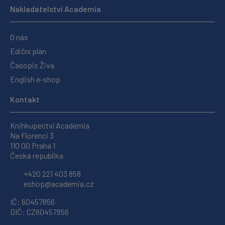
Nakladatelství Academia
O nás
Ediční plán
Časopis Živa
English e-shop
Kontakt
Knihkupectví Academia
Na Florenci 3
110 00 Praha 1
Česká republika
+420 221 403 858
eshop@academia.cz
IČ: 60457856
DIČ: CZ60457856