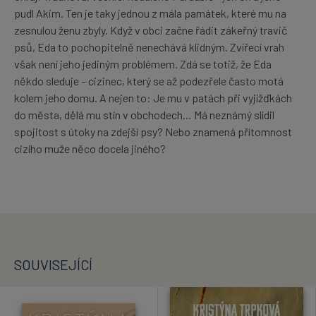
pudl Akim. Ten je taky jednou z mála památek, které mu na
zesnulou ženu zbyly. Když v obci začne řádit zákeřný travič
psů, Eda to pochopitelně nenechává klidným. Zvířecí vrah
však není jeho jediným problémem. Zdá se totiž, že Eda
někdo sleduje – cizinec, který se až podezřele často motá
kolem jeho domu. A nejen to: Je mu v patách při vyjížďkách
do města, dělá mu stín v obchodech… Má neznámý slídil
spojitost s útoky na zdejší psy? Nebo znamená přítomnost
cizího muže něco docela jiného?
SOUVISEJÍCÍ