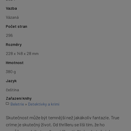
Vazba
Vázaná
Počet stran
296
Rozměry
228 x 148 x 28 mm
Hmotnost
380 g
Jazyk
čeština
Zařazení knihy
Beletrie
»
Detektivky a krimi
Skutečnost může být temnější než jakákoliv fantazie. True
crime je skutečný život. Od thrilleru se liší tím, že ho