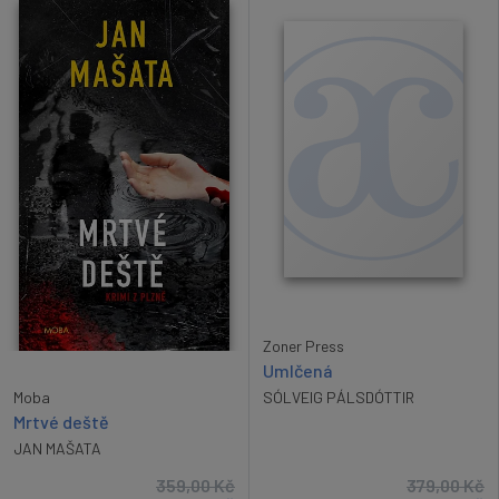
Zoner Press
Umlčená
Moba
SÓLVEIG PÁLSDÓTTIR
Mrtvé deště
JAN MAŠATA
359,00
Kč
379,00
Kč