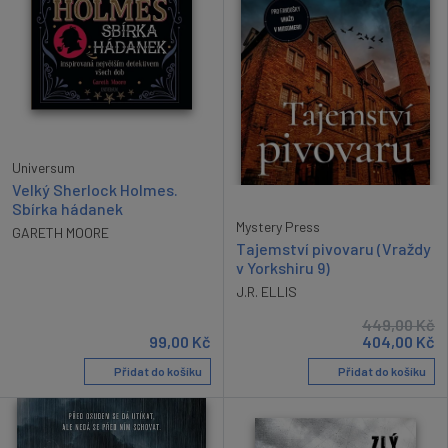
Universum
Velký Sherlock Holmes.
Sbírka hádanek
Mystery Press
GARETH MOORE
Tajemství pivovaru (Vraždy
v Yorkshiru 9)
J.R. ELLIS
449,00
Kč
99,00
Kč
404,00
Kč
Přidat do košíku
Přidat do košíku