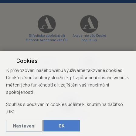
Středisko společných
Akademie věd České
činností Akademie věd ČR
republiky
Cookies
K provozování našeho webu využíváme takzvané cookies.
Zámecký hotel Liblice
Zámecký hotel Třešť
Cookies jsou soubory sloužící k přizpůsobení obsahu webu, k
konferenční centrum
konferenční centrum
měření jeho funkčnosti a k zajištění vaší maximální
spokojenosti.
Souhlas s používáním cookies udělíte kliknutím na tlačítko
„OK“.
Mezinárodní identifikační
průkaz studenta
Nastavení
OK