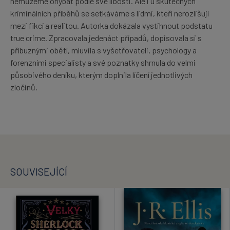
nemůžeme ohýbat podle své libosti. Ale i u skutečných
kriminálních příběhů se setkáváme s lidmi, kteří nerozlišují
mezi fikcí a realitou. Autorka dokázala vystihnout podstatu
true crime. Zpracovala jedenáct případů, dopisovala si s
příbuznými obětí, mluvila s vyšetřovateli, psychology a
forenzními specialisty a své poznatky shrnula do velmi
působivého deníku, kterým doplnila líčení jednotlivých
zločinů.
SOUVISEJÍCÍ