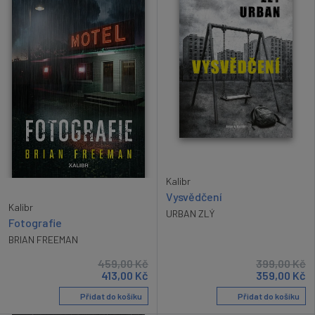
Kalibr
Vysvědčení
Kalibr
URBAN ZLÝ
Fotografie
BRIAN FREEMAN
459,00
Kč
399,00
Kč
413,00
Kč
359,00
Kč
Přidat do košíku
Přidat do košíku