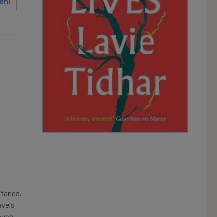
ění
itance,
avels
House