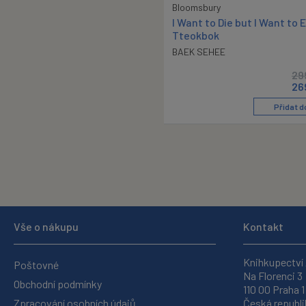
Bloomsbury
I Want to Die but I Want to 
Tteokbok
BAEK SEHEE
29
26
Přidat d
Vše o nákupu
Kontakt
Knihkupectví
Poštovné
Na Florenci 3
Obchodní podmínky
110 00 Praha 1
Zpracování osobních údajů
Česká republi