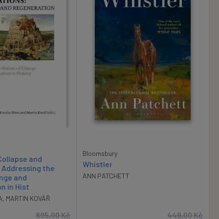
Bloomsbury
 Collapse and
Whistler
 Addressing the
ANN PATCHETT
ange and
n in Hist
A
,
MARTIN KOVÁŘ
895,00
Kč
449,00
Kč