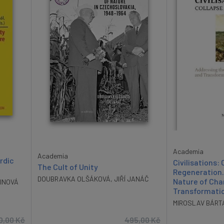
Academia
Academia
rdic
Civilisations:
The Cult of Unity
Regeneration.
DOUBRAVKA OLŠÁKOVÁ
,
JIŘÍ JANÁČ
Nature of Ch
INOVÁ
Transformatio
MIROSLAV BÁRT
0,00
Kč
495,00
Kč