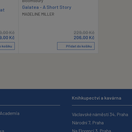
Bloomsbury
Galatea - A Short Story
Eat
MADELINE MILLER
9,00
Kč
229,00
Kč
9,00
Kč
206,00
Kč
o košíku
Přidat do košíku
Knihkupectví a kavárna
 Academia
Václavské náměstí 34, Praha
Národní 7, Praha
ka
Na Florenci 3, Praha