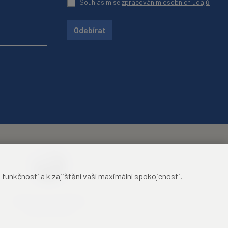
Souhlasím se
zpracováním osobních údajů
Odebírat
unkčnosti a k zajištění vaší maximální spokojenosti.
Mezinárodní identifikační
průkaz studenta