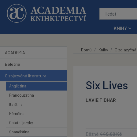
Přeskočit na hlavní obsah
KNIHY
Domů
Knihy
Cizojazyčná 
ACADEMIA
Beletrie
Cizojazyčná literatura
Six Lives
Angličtina
Francouzština
LAVIE TIDHAR
Italština
Němčina
Ostatní jazyky
Španělština
Běžně
449,00
Kč