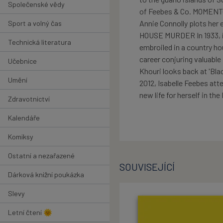
Společenské vědy
of Feebes & Co. MOMENTO
Annie Connolly plots her
Sport a volný čas
HOUSE MURDER In 1933, id
Technická literatura
embroiled in a country h
career conjuring valuabl
Učebnice
Khouri looks back at 'Bla
Umění
2012, Isabelle Feebes att
new life for herself in t
Zdravotnictví
Kalendáře
Komiksy
Ostatní a nezařazené
SOUVISEJÍCÍ
Dárková knižní poukázka
Slevy
Letní čtení 🌞