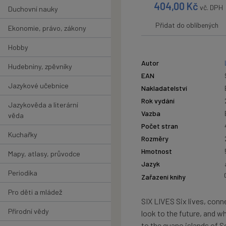
404,00
Kč
vč. DPH
Duchovní nauky
Přidat do oblíbených
Ekonomie, právo, zákony
Hobby
Autor
Hudebniny, zpěvníky
EAN
Jazykové učebnice
Nakladatelství
Rok vydání
Jazykověda a literární
Vazba
věda
Počet stran
Kuchařky
Rozměry
Hmotnost
Mapy, atlasy, průvodce
Jazyk
Periodika
Zařazení knihy
Pro děti a mládež
SIX LIVES Six lives, conne
Přírodní vědy
look to the future, and 
to the guano islands of S