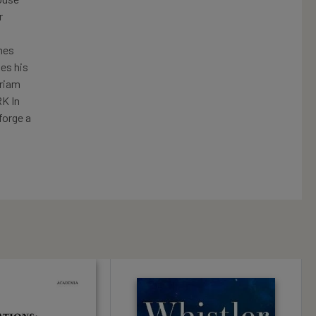
r
mes
es his
ariam
RK In
forge a