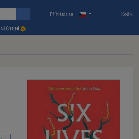
Přihlásit se
Košík
NÍ ČTENÍ 🌞