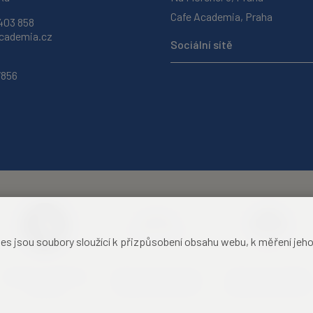
Cafe Academia, Praha
403 858
ademia.cz
Sociální sítě
7856
jsou soubory sloužící k přizpůsobení obsahu webu, k měření jeho f
Akademie věd České
Zámecký hotel Liblice
Zámecký hotel Třešť
republiky
konferenční centrum
konferenční centrum