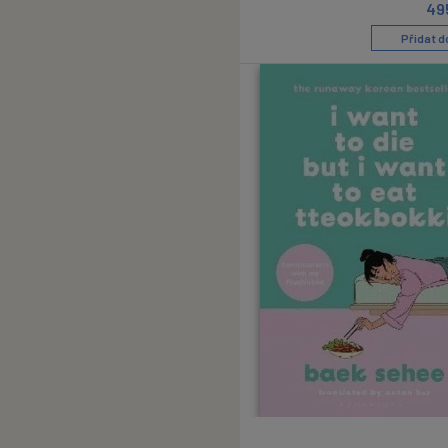
49
Přidat d