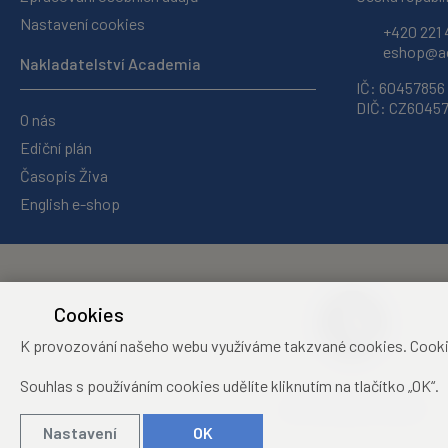
Nastavení cookies
+420 221 
eshop@ac
Nakladatelství Academia
IČ: 60457856
DIČ: CZ6045
O nás
Ediční plán
Časopis Živa
English e-shop
Cookies
K provozování našeho webu využíváme takzvané cookies. Cookies 
Souhlas s používáním cookies udělíte kliknutím na tlačítko „OK“.
Středisko společných
činností Akademie věd ČR
Nastavení
OK