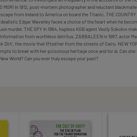
 MORI In 1912, post-mortem photographer and reluctant blackmaile
 escape from Ireland to America on board the Titanic. THE COUNTRY
ealistic Edgar Waverley faces a choice of the heart when he beco
ouse murder. THE SPY In 1964, hapless KGB agent Vasily Sokolov mak
e information from worthless detritus. ZABBALEEN in 1987, actor M
ck Dirt', the movie that lifted her from the streets of Cairo. NEW YO
empts to break with her poisonous heritage once and for al. Can she 
he New World? Can you ever truly escape your past?