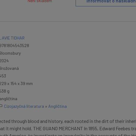
Informovat o naskladn
Není skladem
LAVIE TIDHAR
9781804543528
Bloomsbury
2024
Brožovaná
453
229 x 154 x 39 mm
538 g
angličtina
Cizojazyčná literatura
»
Angličtina
cted through blood and history, each rooted in the dirt of their inher
what it might hold. THE GUANO MERCHANT In 1855, Edward Feebes tr
outh America, to investigate an irregularity in the accounts of the 