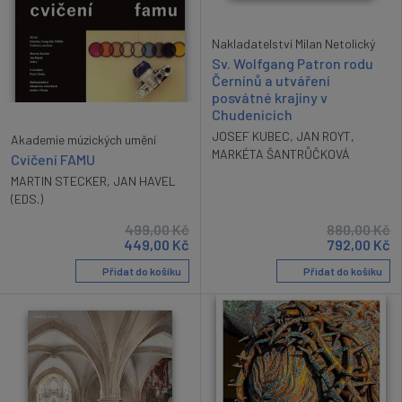
Nakladatelství Milan Netolický
Sv. Wolfgang Patron rodu
Černínů a utváření
posvátné krajiny v
Chudenicích
JOSEF KUBEC
,
JAN ROYT
,
Akademie múzických umění
MARKÉTA ŠANTRŮČKOVÁ
Cvičení FAMU
MARTIN STECKER
,
JAN HAVEL
(EDS.)
499,00
Kč
880,00
Kč
449,00
Kč
792,00
Kč
Přidat do košíku
Přidat do košíku