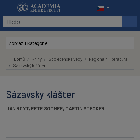
Přeskočit na hlavní obsah
Zobrazit kategorie
Domů
Knihy
Společenské vědy
Regionální literatura
Sázavský klášter
Sázavský klášter
JAN ROYT
,
PETR SOMMER
,
MARTIN STECKER