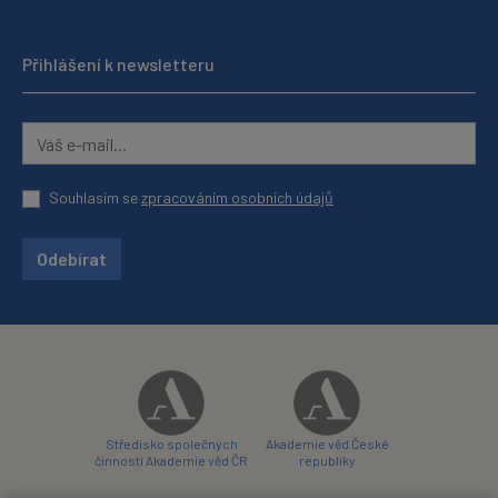
Přihlášení k newsletteru
Souhlasím se
zpracováním osobních údajů
Odebírat
Středisko společných
Akademie věd České
činností Akademie věd ČR
republiky