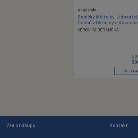
Academia
Babičky léčitelky. Lidová lé
Čechů z Ukrajiny a Kazach
VERONIKA BERANSKÁ
48
38
Přidat d
Vše o nákupu
Kontakt