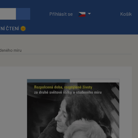
Přihlásit se
Košík
NÍ ČTENÍ 🌞
udeného míru