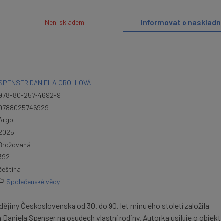
Informovat o naskladn
Není skladem
SPENSER DANIELA GROLLOVÁ
978-80-257-4692-9
9788025746929
Argo
2025
Brožovaná
392
čeština
Společenské vědy
ějiny Československa od 30. do 90. let minulého století založila
 Daniela Spenser na osudech vlastní rodiny. Autorka usiluje o objekt