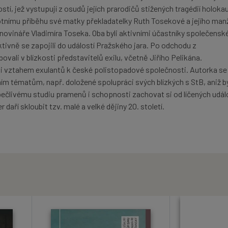
ostí, jež vystupují z osudů jejích prarodičů stižených tragédií holoka
tnímu příběhu své matky překladatelky Ruth Tosekové a jejího man
ovináře Vladimíra Toseka. Oba byli aktivními účastníky společensk
aktivně se zapojili do událostí Pražského jara. Po odchodu z
ali v blízkosti představitelů exilu, včetně Jiřího Pelikána.
 i vztahem exulantů k české polistopadové společnosti. Autorka se
ím tématům, např. doložené spolupráci svých blízkých s StB, aniž by
pečlivému studiu pramenů i schopnosti zachovat si od líčených udál
daří skloubit tzv. malé a velké dějiny 20. století.