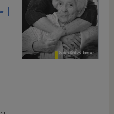
ění
ivní