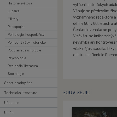
Historie světová
vylíčení historických udál
Věnuje se především živo
Judaika
významného redaktora a n
Military
dění v 50. v 60. letech a 
Pedagogika
Československa se pohybov
Politologie, hospodářství
V závěru se kniha zabývá
nevyhýbá ani kontroverzn
Pomocné vědy historické
však nějak soudila. Díky 
Populární psychologie
odstup se Daniele Spenser 
Psychologie
Regionální literatura
Sociologie
Sport a volný čas
SOUVISEJÍCÍ
Technická literatura
Učebnice
Umění