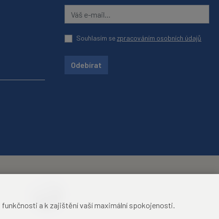
Souhlasím se
zpracováním osobních údajů
Odebírat
unkčnosti a k zajištění vaší maximální spokojenosti.