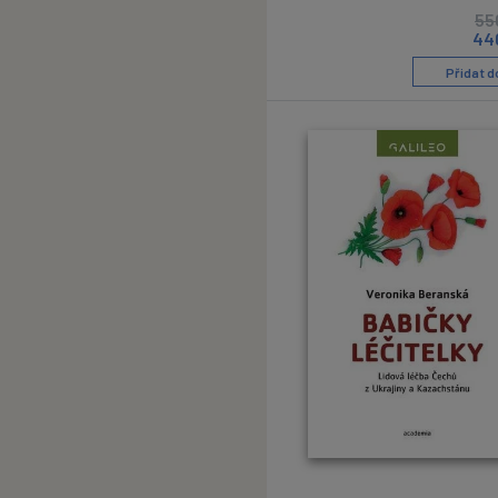
55
44
Přidat d