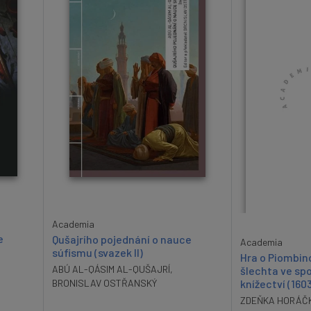
Academia
e
Qušajrího pojednání o nauce
Academia
súfismu (svazek II)
Hra o Piombin
ABÚ AL-QÁSIM AL-QUŠAJRÍ
,
šlechta ve spo
knížectví (160
BRONISLAV OSTŘANSKÝ
ZDEŇKA HORÁČ