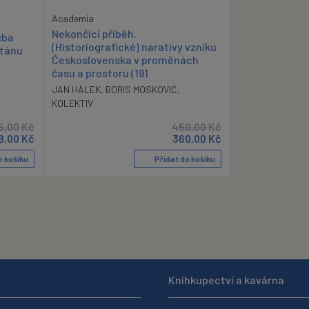
Academia
Nekončící příběh.
čba
(Historiografické) narativy vzniku
stánu
Československa v proměnách
času a prostoru (191
JAN HÁLEK
,
BORIS MOSKOVIĆ
,
KOLEKTIV
5,00
Kč
450,00
Kč
8,00
Kč
360,00
Kč
o košíku
Přidat do košíku
Knihkupectví a kavárna