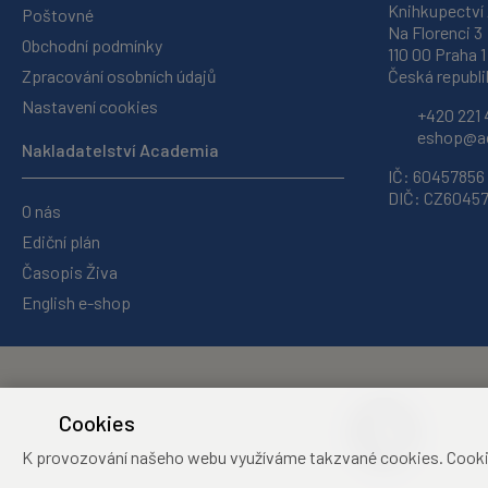
Knihkupectví
Poštovné
Na Florenci 3
Obchodní podmínky
110 00 Praha 1
Zpracování osobních údajů
Česká republi
Nastavení cookies
+420 221 
eshop@ac
Nakladatelství Academia
IČ: 60457856
DIČ: CZ6045
O nás
Ediční plán
Časopis Živa
English e-shop
Cookies
K provozování našeho webu využíváme takzvané cookies. Cookies 