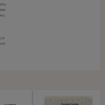
ustu.
žela
ého
 je
ostí