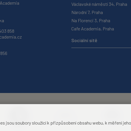
 Academia
Václavské náměstí 34, Praha
Národní 7, Praha
ka
Na Florenci 3, Praha
Cafe Academia, Praha
403 858
ademia.cz
Sociální sítě
7856
jsou soubory sloužící k přizpůsobení obsahu webu, k měření jeho f