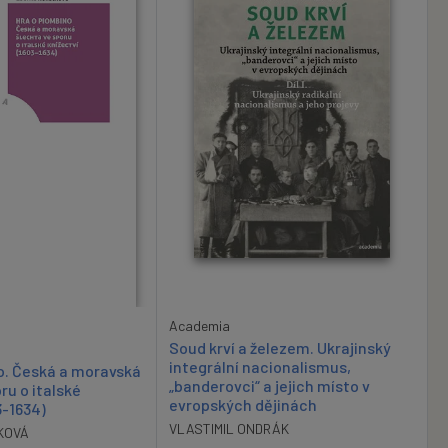
Academia
Soud krví a železem. Ukrajinský
integrální nacionalismus,
o. Česká a moravská
„banderovci“ a jejich místo v
ru o italské
evropských dějinách
3-1634)
VLASTIMIL ONDRÁK
KOVÁ