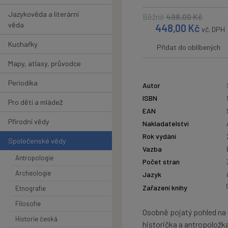
Jazykověda a literární
Běžně
498,00
Kč
věda
448,00
Kč
vč. DPH
Kuchařky
Přidat do oblíbených
Mapy, atlasy, průvodce
Periodika
Autor
ISBN
Pro děti a mládež
EAN
Přírodní vědy
Nakladatelství
Rok vydání
Společenské vědy
Vazba
Antropologie
Počet stran
Archeologie
Jazyk
Zařazení knihy
Etnografie
Filosofie
Osobně pojatý pohled na d
Historie česká
historička a antropoložka