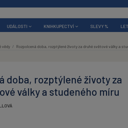
UDÁLOSTI
KNIHKUPECTVÍ
SLEVY %
LET
é vědy
Rozpolcená doba, rozptýlené životy za druhé světové války a st
 doba, rozptýlené životy za
ové války a studeného míru
LLOVÁ