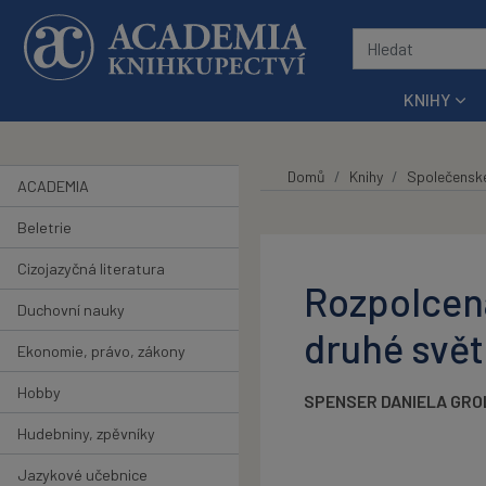
Přeskočit na hlavní obsah
KNIHY
Domů
Knihy
Společensk
ACADEMIA
Beletrie
Cizojazyčná literatura
Rozpolcená
Duchovní nauky
druhé svět
Ekonomie, právo, zákony
Hobby
SPENSER DANIELA GRO
Hudebniny, zpěvníky
Jazykové učebnice