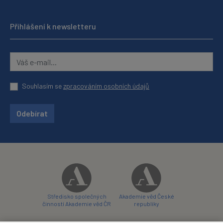
Přihlášení k newsletteru
Souhlasím se
zpracováním osobních údajů
Odebírat
Středisko společných
Akademie věd České
činností Akademie věd ČR
republiky