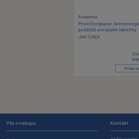
Academia
První Evropané. Archeologi
počátků evropské identity
JAN TUREK
55
44
Přidat d
Vše o nákupu
Kontakt
Knihkupectví