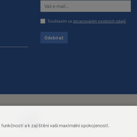
Souhlasím se
zpracováním osobních údajů
Odebírat
unkčnosti a k zajištění vaší maximální spokojenosti.