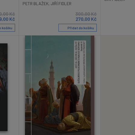
PETR BLAŽEK
,
JIŘÍ FIDLER
9,00
Kč
300,00
Kč
9,00
Kč
270,00
Kč
o košíku
Přidat do košíku