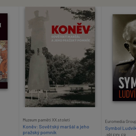
Muzeum paměti XX.století
Euromedia Grou
Koněv: Sovětský maršál a jeho
Symbol Ludví
pražský pomník
JIŘÍ FIDLER