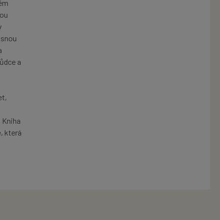
kém
nou
v
asnou
a
hůdce a
et,
. Kniha
, která