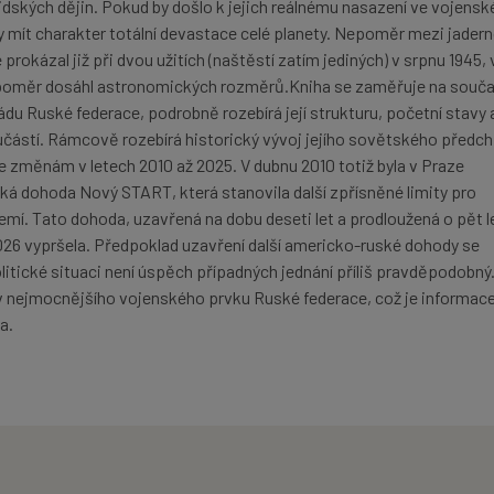
idských dějin. Pokud by došlo k jejich reálnému nasazení ve vojens
ly mít charakter totální devastace celé planety. Nepoměr mezi jader
e prokázal již při dvou užitích (naštěstí zatím jediných) v srpnu 1945, 
poměr dosáhl astronomických rozměrů.Kniha se zaměřuje na souč
ádu Ruské federace, podrobně rozebírá její strukturu, početní stavy 
učástí. Rámcově rozebírá historický vývoj jejího sovětského předc
e změnám v letech 2010 až 2025. V dubnu 2010 totiž byla v Praze
 dohoda Nový START, která stanovila další zpřísněné limity pro
emí. Tato dohoda, uzavřená na dobu deseti let a prodloužená o pět l
26 vypršela. Předpoklad uzavření další americko-ruské dohody se
litické situaci není úspěch případných jednání příliš pravděpodobný
av nejmocnějšího vojenského prvku Ruské federace, což je informace
a.