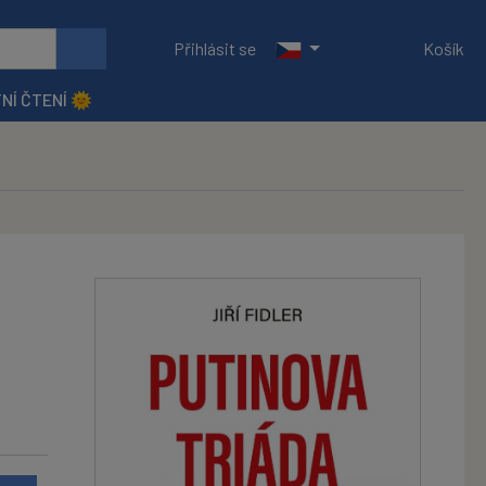
Přihlásit se
Košík
NÍ ČTENÍ 🌞