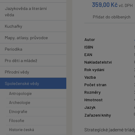
359,00
Kč
vč. DPH
Jazykověda a literární
věda
Přidat do oblíbených
Kuchařky
Mapy, atlasy, průvodce
Autor
ISBN
Periodika
EAN
Pro děti a mládež
Nakladatelství
Rok vydání
Přírodní vědy
Vazba
Společenské vědy
Počet stran
Rozměry
Antropologie
Hmotnost
Archeologie
Jazyk
Etnografie
Zařazení knihy
Filosofie
Strategické jaderné triád
Historie česká