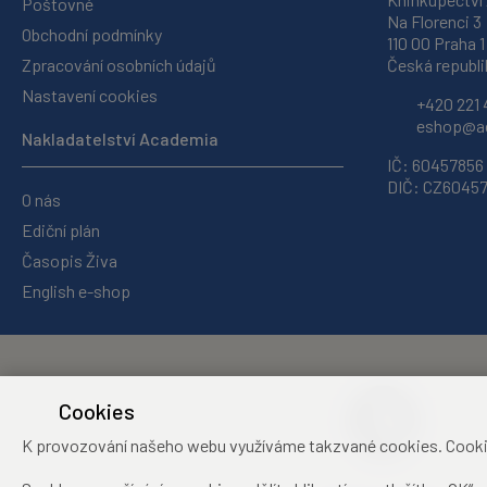
Poštovné
Na Florenci 3
Obchodní podmínky
110 00 Praha 1
Zpracování osobních údajů
Česká republi
Nastavení cookies
+420 221 
eshop@ac
Nakladatelství Academia
IČ: 60457856
DIČ: CZ6045
O nás
Ediční plán
Časopis Živa
English e-shop
Cookies
K provozování našeho webu využíváme takzvané cookies. Cookies 