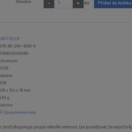
Skladem
-
+
ks
Přidat do košík
JIŘÍ FIDLER
978-80-284-1608-9
9788028416089
Universum
2026
Vázaná
208
216 x 154 x 18 mm
430 g
čeština
Společenské vědy
y, jimiž disponuje pouze několik velmocí, lze považovat za nejničivěj