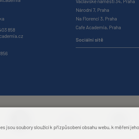
Václavské náměstí 34, Praha
Národní 7, Praha
ka
Na Florenci 3, Praha
Cafe Academia, Praha
403 858
ademia.cz
Sociální sítě
7856
jsou soubory sloužící k přizpůsobení obsahu webu, k měření jeho f