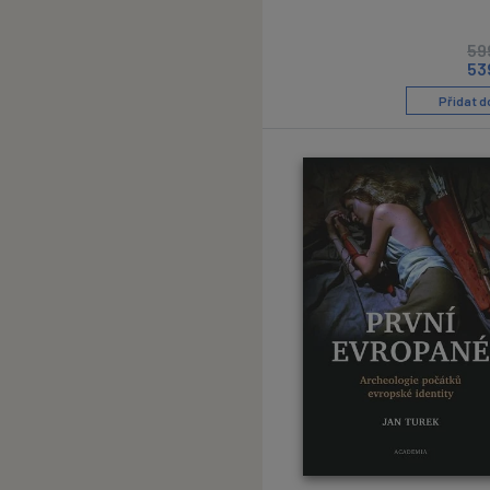
59
53
Přidat d