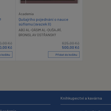
Academia
e
Qušajrího pojednání o nauce
súfismu (svazek II)
ABÚ AL-QÁSIM AL-QUŠAJRÍ
,
BRONISLAV OSTŘANSKÝ
0,00
Kč
625,00
Kč
0,00
Kč
500,00
Kč
o košíku
Přidat do košíku
Knihkupectví a kavárna
 Academia