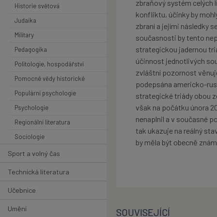
zbraňový systém celých l
Historie světová
konfliktu, účinky by moh
Judaika
zbraní a jejími následky s
Military
současnosti by tento ne
strategickou jadernou tri
Pedagogika
účinnost jednotlivých so
Politologie, hospodářství
zvláštní pozornost věnuj
Pomocné vědy historické
podepsána americko-ruská
Populární psychologie
strategické triády obou z
však na počátku února 20
Psychologie
nenaplnil a v současné po
Regionální literatura
tak ukazuje na reálný st
Sociologie
by měla být obecně znám
Sport a volný čas
Technická literatura
Učebnice
Umění
SOUVISEJÍCÍ