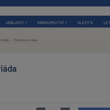
UDÁLOSTI
KNIHKUPECTVÍ
SLEVY %
LET
é vědy
Putinova triáda
riáda