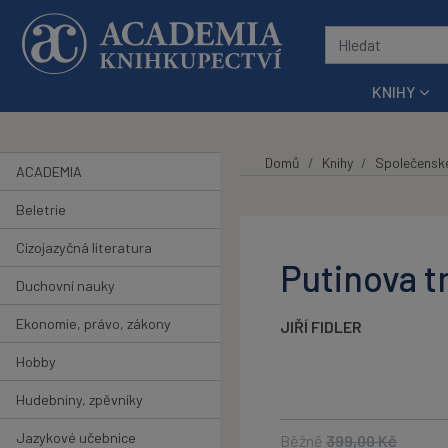
Přeskočit na hlavní obsah
KNIHY
Domů
Knihy
Společensk
ACADEMIA
Beletrie
Cizojazyčná literatura
Putinova t
Duchovní nauky
Ekonomie, právo, zákony
JIŘÍ FIDLER
Hobby
Hudebniny, zpěvníky
Jazykové učebnice
Běžně
399,00
Kč