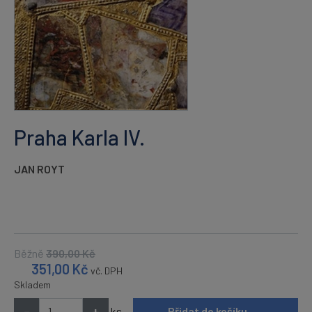
Praha Karla IV.
JAN ROYT
Běžně
390,00
Kč
351,00
Kč
vč. DPH
Skladem
-
+
ks
Přidat do košíku