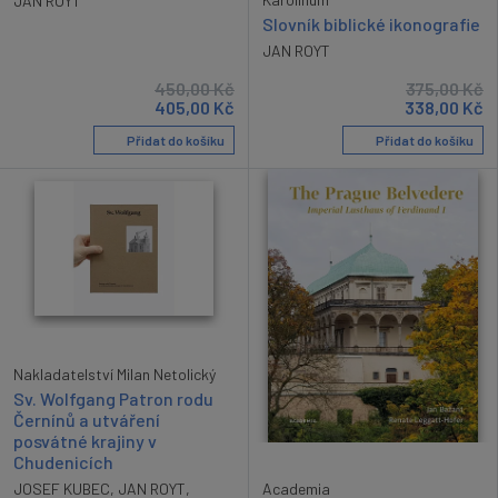
JAN ROYT
Slovník biblické ikonografie
JAN ROYT
450,00
Kč
375,00
Kč
405,00
Kč
338,00
Kč
Přidat do košíku
Přidat do košíku
Nakladatelství Milan Netolický
Sv. Wolfgang Patron rodu
Černínů a utváření
posvátné krajiny v
Chudenicích
JOSEF KUBEC
,
JAN ROYT
,
Academia