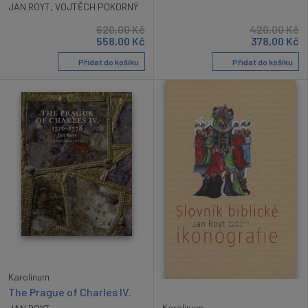
JAN ROYT
,
VOJTĚCH POKORNÝ
620,00
Kč
420,00
Kč
558,00
Kč
378,00
Kč
Přidat do košíku
Přidat do košíku
Karolinum
The Prague of Charles IV.
Karolinum