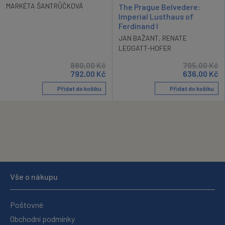
MARKÉTA ŠANTRŮČKOVÁ
The Prague Belvedere:
Imperial Lusthaus of
Ferdinand I
JAN BAŽANT
,
RENATE
LEGGATT-HOFER
880,00
Kč
795,00
Kč
792,00
Kč
636,00
Kč
Přidat do košíku
Přidat do košíku
Vše o nákupu
Poštovné
Obchodní podmínky