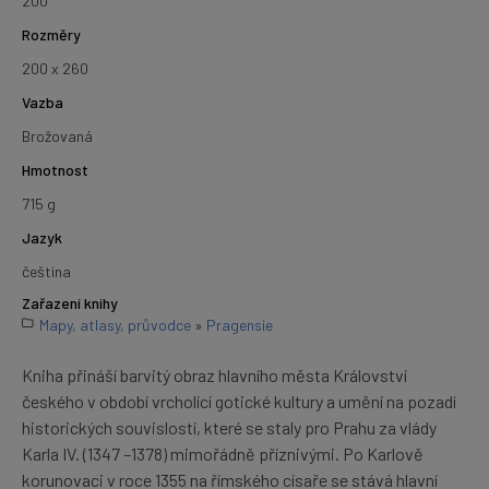
200
Rozměry
200 x 260
Vazba
Brožovaná
Hmotnost
715 g
Jazyk
čeština
Zařazení knihy
Mapy, atlasy, průvodce
»
Pragensie
Kniha přináší barvitý obraz hlavního města Království
českého v období vrcholící gotické kultury a umění na pozadí
historických souvislostí, které se staly pro Prahu za vlády
Karla IV. (1347 –1378) mimořádně příznivými. Po Karlově
korunovaci v roce 1355 na římského císaře se stává hlavní