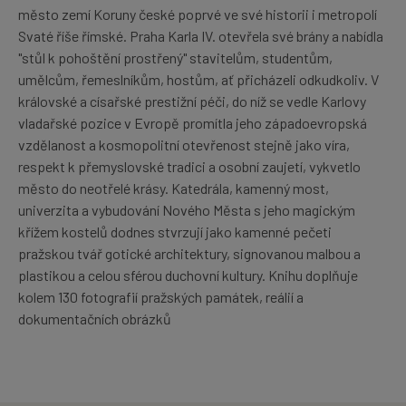
město zemí Koruny české poprvé ve své historii i metropolí
Svaté říše římské. Praha Karla IV. otevřela své brány a nabídla
"stůl k pohoštění prostřený" stavitelům, studentům,
umělcům, řemeslníkům, hostům, ať přicházeli odkudkoliv. V
královské a císařské prestižní péči, do níž se vedle Karlovy
vladařské pozice v Evropě promítla jeho západoevropská
vzdělanost a kosmopolitní otevřenost stejně jako víra,
respekt k přemyslovské tradici a osobní zaujetí, vykvetlo
město do neotřelé krásy. Katedrála, kamenný most,
univerzita a vybudování Nového Města s jeho magickým
křížem kostelů dodnes stvrzují jako kamenné pečeti
pražskou tvář gotické architektury, signovanou malbou a
plastikou a celou sférou duchovní kultury. Knihu doplňuje
kolem 130 fotografií pražských památek, reálií a
dokumentačních obrázků