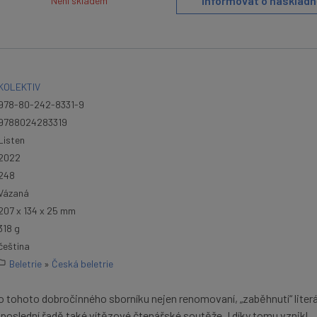
Informovat o naskladn
Není skladem
KOLEKTIV
978-80-242-8331-9
9788024283319
Listen
2022
248
Vázaná
207 x 134 x 25 mm
318 g
čeština
Beletrie
»
Česká beletrie
 tohoto dobročinného sborníku nejen renomovaní, „zaběhnutí“ literát
 neposlední řadě také vítězové čtenářské soutěže. I díky tomu vznikl