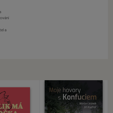
a
pování
el a