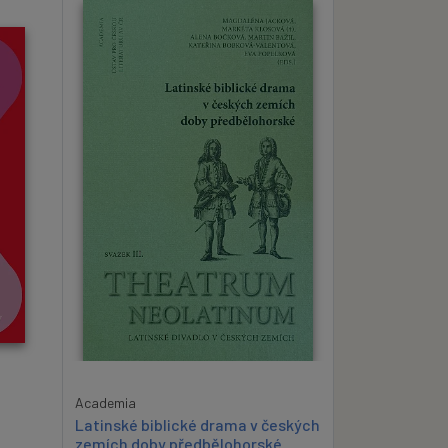
Academia
Latinské biblické drama v českých
zemích doby předbělohorské