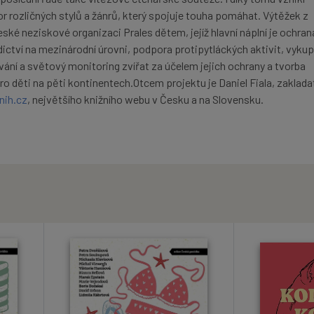
r rozličných stylů a žánrů, který spojuje touha pomáhat. Výtěžek z
ské neziskové organizaci Prales dětem, jejíž hlavní náplní je ochran
ictví na mezinárodní úrovni, podpora protipytláckých aktivit, vyku
ání a světový monitoring zvířat za účelem jejich ochrany a tvorba
 děti na pěti kontinentech.Otcem projektu je Daniel Fiala, zakladat
nih.cz
, největšího knižního webu v Česku a na Slovensku.