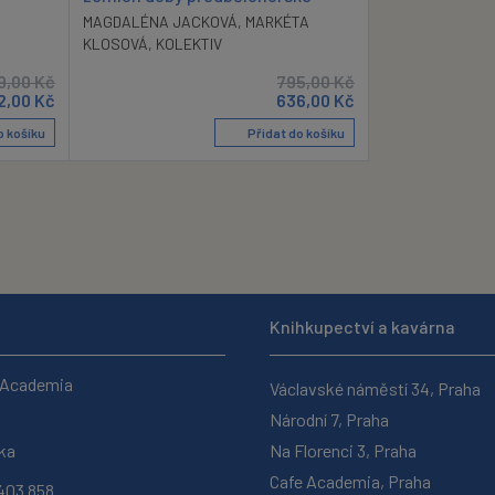
MAGDALÉNA JACKOVÁ
,
MARKÉTA
KLOSOVÁ
,
KOLEKTIV
9,00
Kč
795,00
Kč
2,00
Kč
636,00
Kč
o košíku
Přidat do košíku
Knihkupectví a kavárna
 Academia
Václavské náměstí 34, Praha
Národní 7, Praha
ka
Na Florenci 3, Praha
Cafe Academia, Praha
403 858