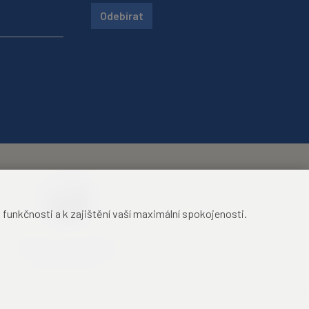
Odebírat
unkčnosti a k zajištění vaší maximální spokojenosti.
Mezinárodní identifikační
průkaz studenta