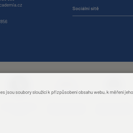
ademia.cz
Sociální sítě
7856
jsou soubory sloužící k přizpůsobení obsahu webu, k měření jeho f
Akademie věd České
Zámecký hotel Liblice
Zámecký hotel Třešť
republiky
konferenční centrum
konferenční centrum