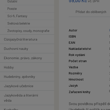
59,00
Kč
vč. DPH
Ostatní
Poezie
Přidat do oblíbených
Sci-fi, Fantasy
Světová beletrie
Autor
Životopisy, osudy, monografie
ISBN
Cizojazyčná literatura
EAN
Duchovní nauky
Nakladatelství
Rok vydání
Ekonomie, právo, zákony
Počet stran
Vazba
Hobby
Rozměry
Hudebniny, zpěvníky
Hmotnost
Jazyk
Jazykové učebnice
Zařazení knihy
Jazykověda a literární
věda
Svou povídkou přispěli do
i hudebník či politik a v
Kuchařky