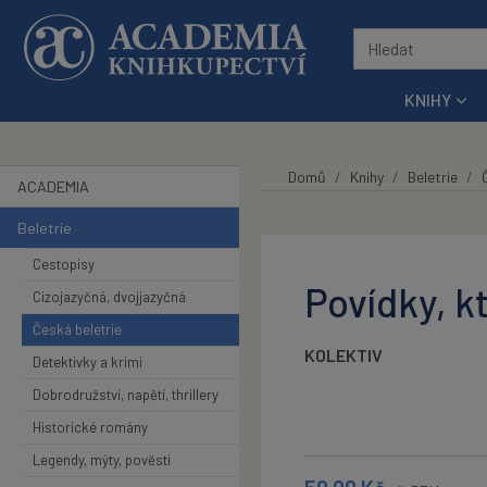
Přeskočit na hlavní obsah
KNIHY
Domů
Knihy
Beletrie
ACADEMIA
Beletrie
Cestopisy
Povídky, k
Cizojazyčná, dvojjazyčná
Česká beletrie
KOLEKTIV
Detektivky a krimi
Dobrodružství, napětí, thrillery
Historické romány
Legendy, mýty, pověsti