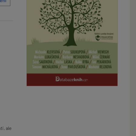
ění
i, ale