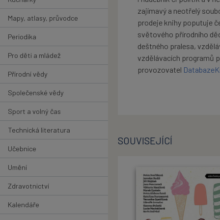
zajímavý a neotřelý soubo
Mapy, atlasy, průvodce
prodeje knihy poputuje če
světového přírodního děd
Periodika
deštného pralesa, vzděláv
Pro děti a mládež
vzdělávacích programů pro
provozovatel
DatabazeK
Přírodní vědy
Společenské vědy
Sport a volný čas
Technická literatura
SOUVISEJÍCÍ
Učebnice
Umění
Zdravotnictví
Kalendáře