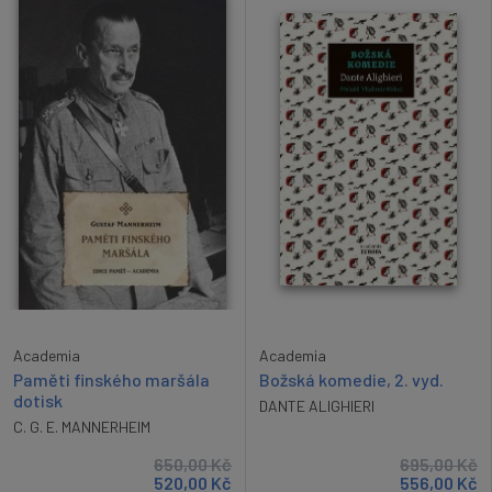
Academia
Academia
Božská komedie, 2. vyd.
Paměti finského maršála
dotisk
DANTE ALIGHIERI
C. G. E. MANNERHEIM
650,00
Kč
695,00
Kč
520,00
Kč
556,00
Kč