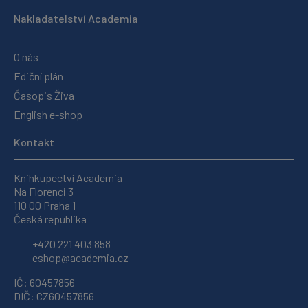
Nakladatelství Academia
O nás
Ediční plán
Časopis Živa
English e-shop
Kontakt
Knihkupectví Academia
Na Florenci 3
110 00 Praha 1
Česká republika
+420 221 403 858
eshop@academia.cz
IČ: 60457856
DIČ: CZ60457856