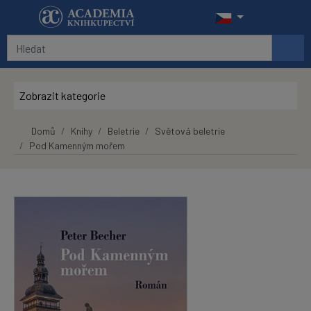
Přeskočit na hlavní obsah
Zobrazit kategorie
Domů
Knihy
Beletrie
Světová beletrie
Pod Kamenným mořem