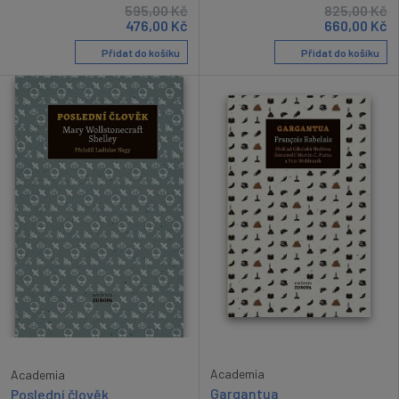
595,00
Kč
825,00
Kč
476,00
Kč
660,00
Kč
Přidat do košíku
Přidat do košíku
Academia
Academia
Gargantua
Poslední člověk