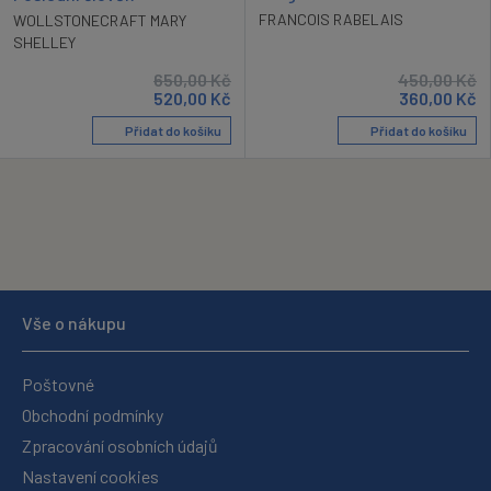
FRANCOIS RABELAIS
WOLLSTONECRAFT MARY
SHELLEY
650,00
Kč
450,00
Kč
520,00
Kč
360,00
Kč
Přidat do košíku
Přidat do košíku
Vše o nákupu
Poštovné
Obchodní podmínky
Zpracování osobních údajů
Nastavení cookies