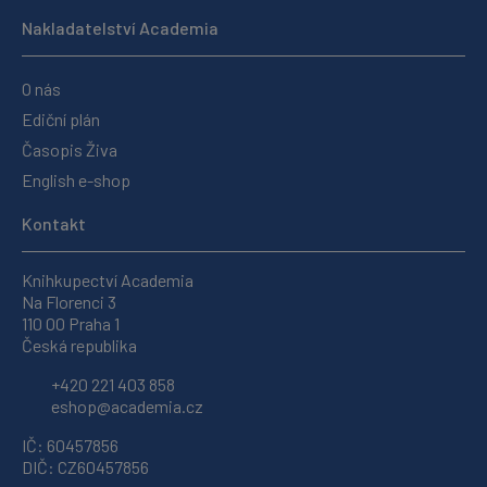
Nakladatelství Academia
O nás
Ediční plán
Časopis Živa
English e-shop
Kontakt
Knihkupectví Academia
Na Florenci 3
110 00 Praha 1
Česká republika
+420 221 403 858
eshop@academia.cz
IČ: 60457856
DIČ: CZ60457856