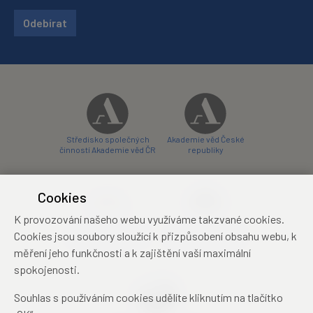
Odebírat
Středisko společných
Akademie věd České
činností Akademie věd ČR
republiky
Cookies
K provozování našeho webu využíváme takzvané cookies.
Zámecký hotel Liblice
Zámecký hotel Třešť
Cookies jsou soubory sloužící k přizpůsobení obsahu webu, k
konferenční centrum
konferenční centrum
měření jeho funkčnosti a k zajištění vaší maximální
spokojenosti.
Souhlas s používáním cookies udělíte kliknutím na tlačítko