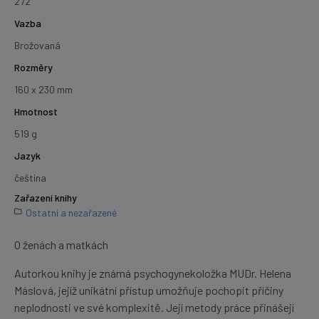
272
Vazba
Brožovaná
Rozměry
160 x 230 mm
Hmotnost
519 g
Jazyk
čeština
Zařazení knihy
Ostatní a nezařazené
O ženách a matkách
Autorkou knihy je známá psychogynekoložka MUDr. Helena
Máslová, jejíž unikátní přístup umožňuje pochopit příčiny
neplodnosti ve své komplexitě. Její metody práce přinášejí