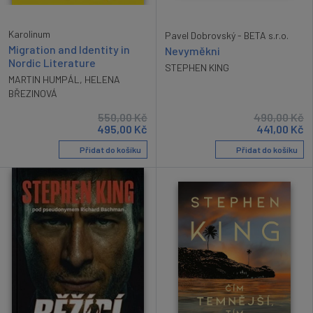
Karolinum
Pavel Dobrovský - BETA s.r.o.
Migration and Identity in
Nevyměkni
Nordic Literature
STEPHEN KING
MARTIN HUMPÁL
,
HELENA
BŘEZINOVÁ
550,00
Kč
490,00
Kč
495,00
Kč
441,00
Kč
Přidat do košíku
Přidat do košíku