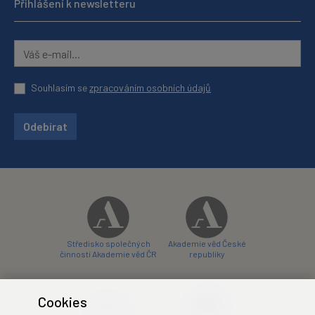
Přihlášení k newsletteru
Souhlasím se
zpracováním osobních údajů
Odebírat
Středisko společných
Akademie věd České
činností Akademie věd ČR
republiky
Cookies