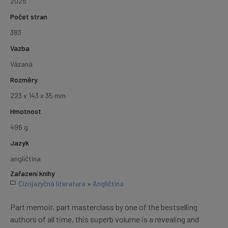
2025
Počet stran
383
Vazba
Vázaná
Rozměry
223 x 143 x 35 mm
Hmotnost
496 g
Jazyk
angličtina
Zařazení knihy
Cizojazyčná literatura
»
Angličtina
Part memoir, part masterclass by one of the bestselling
authors of all time, this superb volume is a revealing and