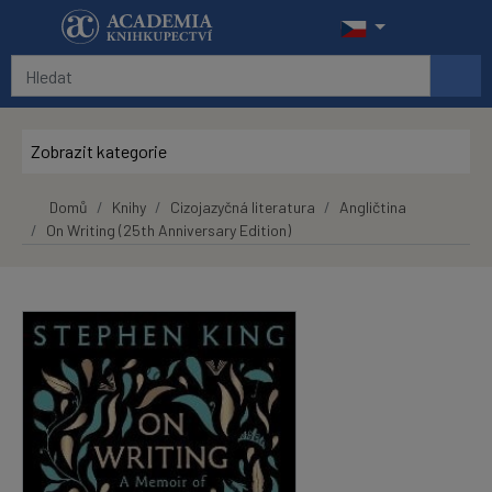
Přeskočit na hlavní obsah
Zobrazit kategorie
Domů
Knihy
Cizojazyčná literatura
Angličtina
On Writing (25th Anniversary Edition)