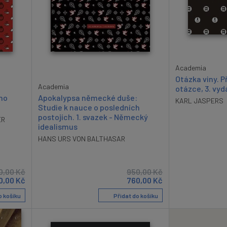
Academia
Otázka viny. 
Academia
otázce, 3. vyd
ého
Apokalypsa německé duše:
KARL JASPERS
Studie k nauce o posledních
postojích. 1. svazek - Německý
ER
idealismus
HANS URS VON BALTHASAR
0,00
Kč
950,00
Kč
0,00
Kč
760,00
Kč
o košíku
Přidat do košíku