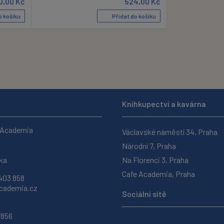
0,00
Kč
524,00
Kč
o košíku
Přidat do košíku
Knihkupectví a kavárna
 Academia
Václavské náměstí 34, Praha
Národní 7, Praha
ka
Na Florenci 3, Praha
Cafe Academia, Praha
403 858
ademia.cz
Sociální sítě
7856