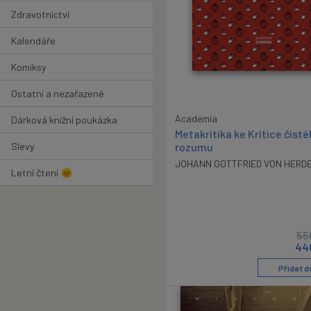
Zdravotnictví
Kalendáře
Komiksy
Ostatní a nezařazené
Academia
Dárková knižní poukázka
Metakritika ke Kritice čist
Slevy
rozumu
JOHANN GOTTFRIED VON HERD
Letní čtení 🌞
55
44
Přidat d