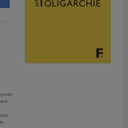
u
vytváří
bách,
 typy
dy