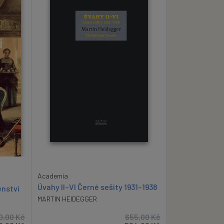
Academia
Úvahy II–VI Černé sešity 1931–1938
enství
MARTIN HEIDEGGER
0,00
Kč
655,00
Kč