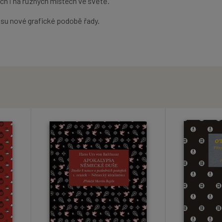
ch i na různých místech ve světě.
usu nové grafické podobě řady.