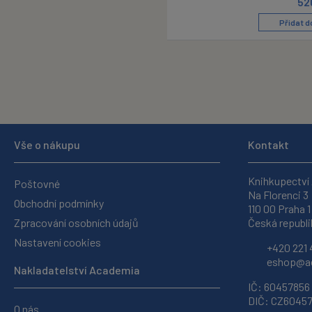
52
Přidat d
Vše o nákupu
Kontakt
Knihkupectví
Poštovné
Na Florenci 3
Obchodní podmínky
110 00 Praha 1
Zpracování osobních údajů
Česká republi
Nastavení cookies
+420 221 
eshop@ac
Nakladatelství Academia
IČ: 60457856
DIČ: CZ6045
O nás