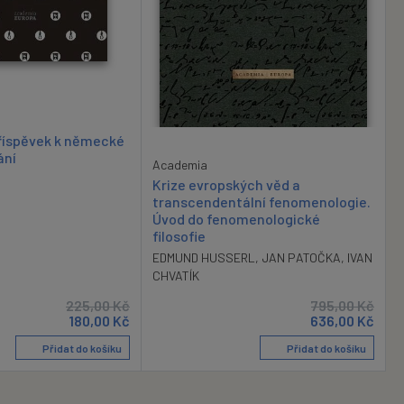
Příspěvek k německé
ání
Academia
Krize evropských věd a
transcendentální fenomenologie.
Úvod do fenomenologické
filosofie
EDMUND HUSSERL
,
JAN PATOČKA
,
IVAN
CHVATÍK
225,00
Kč
795,00
Kč
180,00
Kč
636,00
Kč
Přidat do košíku
Přidat do košíku