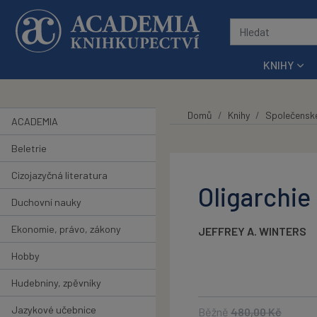
Přeskočit na hlavní obsah
KNIHY
Domů
Knihy
Společensk
ACADEMIA
Beletrie
Cizojazyčná literatura
Oligarchie
Duchovní nauky
Ekonomie, právo, zákony
JEFFREY A. WINTERS
Hobby
Hudebniny, zpěvníky
Jazykové učebnice
Běžně
480,00
Kč