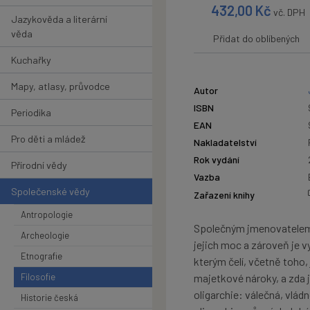
432,00
Kč
vč. DPH
Jazykověda a literární
věda
Přidat do oblíbených
Kuchařky
Mapy, atlasy, průvodce
Autor
ISBN
Periodika
EAN
Pro děti a mládež
Nakladatelství
Rok vydání
Přírodní vědy
Vazba
Společenské vědy
Zařazení knihy
Antropologie
Společným jmenovatelem o
Archeologie
jejich moc a zároveň je vy
Etnografie
kterým čelí, včetně toho,
Filosofie
majetkové nároky, a zda j
oligarchie: válečná, vlád
Historie česká