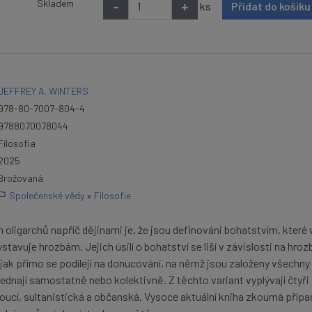
Skladem
-
+
ks
Přidat do košík
JEFFREY A. WINTERS
978-80-7007-804-4
9788070078044
Filosofia
2025
Brožovaná
Společenské vědy
»
Filosofie
ligarchů napříč dějinami je, že jsou definováni bohatstvím, které 
stavuje hrozbám. Jejich úsilí o bohatství se liší v závislosti na hroz
 jak přímo se podílejí na donucování, na němž jsou založeny všechny
ednají samostatně nebo kolektivně. Z těchto variant vyplývají čtyři
noucí, sultanistická a občanská. Vysoce aktuální kniha zkoumá přípa