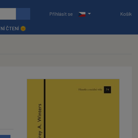
Přihlásit se
Košík
NÍ ČTENÍ 🌞