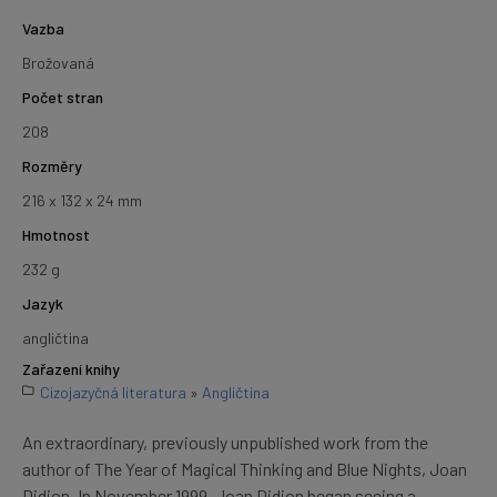
Vazba
Brožovaná
Počet stran
208
Rozměry
216 x 132 x 24 mm
Hmotnost
232 g
Jazyk
angličtina
Zařazení knihy
Cizojazyčná literatura
»
Angličtina
An extraordinary, previously unpublished work from the
author of The Year of Magical Thinking and Blue Nights, Joan
Didion. In November 1999, Joan Didion began seeing a