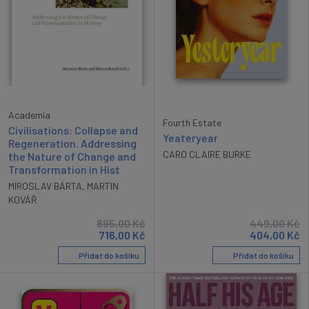
Academia
Fourth Estate
Civilisations: Collapse and
Yeateryear
Regeneration. Addressing
CARO CLAIRE BURKE
the Nature of Change and
Transformation in Hist
MIROSLAV BÁRTA
,
MARTIN
KOVÁŘ
895,00
Kč
449,00
Kč
716,00
Kč
404,00
Kč
Přidat do košíku
Přidat do košíku