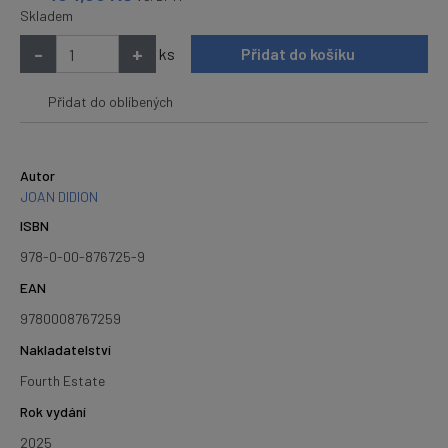
Skladem
-
+
ks
Přidat do košíku
Přidat do oblíbených
Autor
JOAN DIDION
ISBN
978-0-00-876725-9
EAN
9780008767259
Nakladatelství
Fourth Estate
Rok vydání
2025