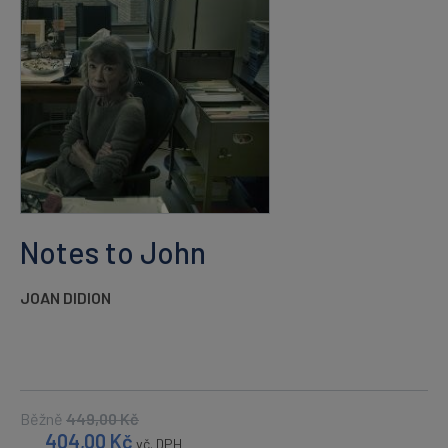
Notes to John
JOAN DIDION
Běžně
449,00
Kč
404,00
Kč
vč. DPH