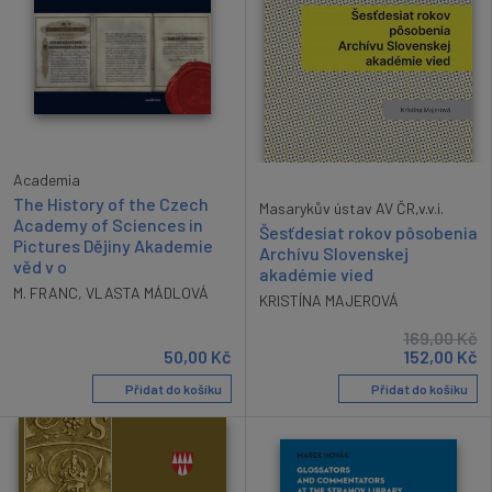
Academia
The History of the Czech
Masarykův ústav AV ČR,v.v.i.
Academy of Sciences in
Šesťdesiat rokov pôsobenia
Pictures Dějiny Akademie
Archívu Slovenskej
věd v o
akadémie vied
M. FRANC
,
VLASTA MÁDLOVÁ
KRISTÍNA MAJEROVÁ
169,00
Kč
50,00
Kč
152,00
Kč
Přidat do košíku
Přidat do košíku