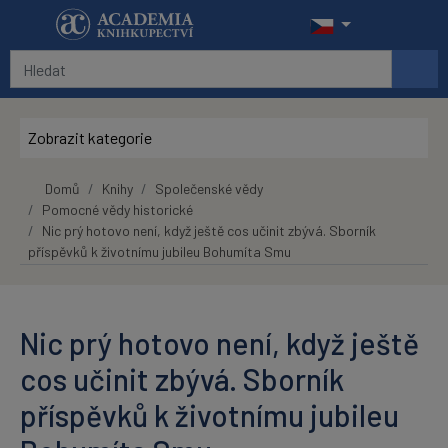
Přeskočit na hlavní obsah
Zobrazit kategorie
Domů
Knihy
Společenské vědy
Pomocné vědy historické
Nic prý hotovo není, když ještě cos učinit zbývá. Sborník
příspěvků k životnímu jubileu Bohumíta Smu
Nic prý hotovo není, když ještě
cos učinit zbývá. Sborník
příspěvků k životnímu jubileu