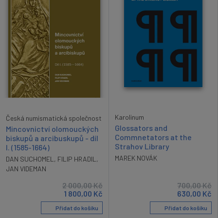
Karolinum
Česká numismatická společnost
Glossators and
Mincovnictví olomouckých
Commnetators at the
biskupů a arcibuskupů - díl
Strahov Library
I. (1585-1664)
MAREK NOVÁK
DAN SUCHOMEL
,
FILIP HRADIL
,
JAN VIDEMAN
2 000,00
Kč
700,00
Kč
1 800,00
Kč
630,00
Kč
Přidat do košíku
Přidat do košíku