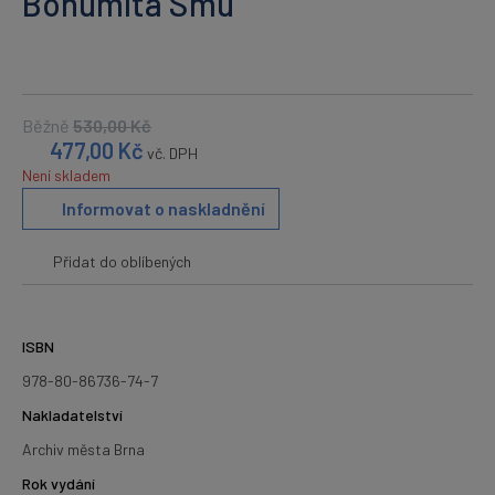
Bohumíta Smu
Běžně
530,00
Kč
477,00
Kč
vč. DPH
Není skladem
Informovat o naskladnění
Přidat do oblíbených
ISBN
978-80-86736-74-7
Nakladatelství
Archiv města Brna
Rok vydání