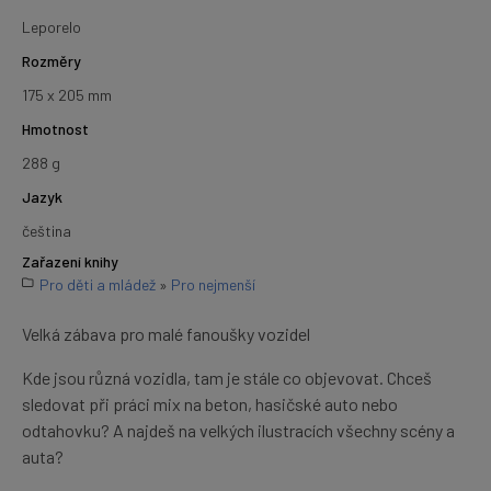
Leporelo
Rozměry
175 x 205 mm
Hmotnost
288 g
Jazyk
čeština
Zařazení knihy
Pro děti a mládež
»
Pro nejmenší
Velká zábava pro malé fanoušky vozidel
Kde jsou různá vozidla, tam je stále co objevovat. Chceš
sledovat při práci mix na beton, hasičské auto nebo
odtahovku? A najdeš na velkých ilustracích všechny scény a
auta?