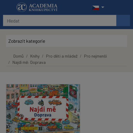
Přeskočit na hlavní obsah
Zobrazit kategorie
Domů
Knihy
Pro děti a mládež
Pro nejmenší
Najdi mě: Doprava