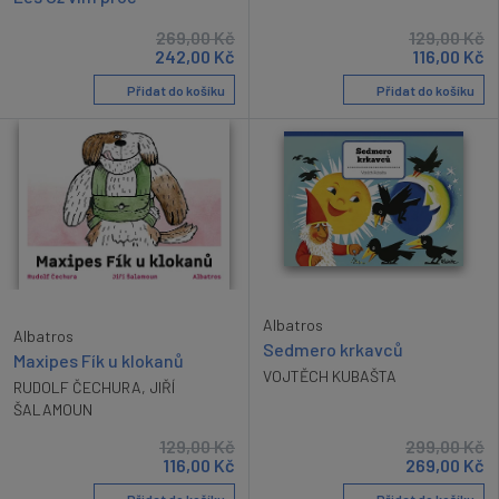
269,00
Kč
129,00
Kč
242,00
Kč
116,00
Kč
Přidat do košíku
Přidat do košíku
Albatros
Albatros
Sedmero krkavců
Maxipes Fík u klokanů
VOJTĚCH KUBAŠTA
RUDOLF ČECHURA
,
JIŘÍ
ŠALAMOUN
129,00
Kč
299,00
Kč
116,00
Kč
269,00
Kč
Přidat do košíku
Přidat do košíku