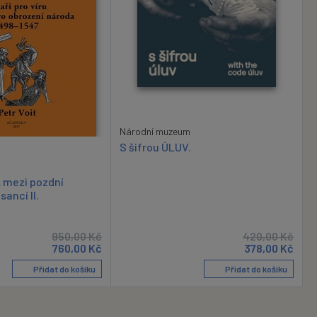
Národní muzeum
S šifrou ÚLUV.
k mezi pozdní
sancí II.
950,00
Kč
420,00
Kč
760,00
Kč
378,00
Kč
Přidat do košíku
Přidat do košíku