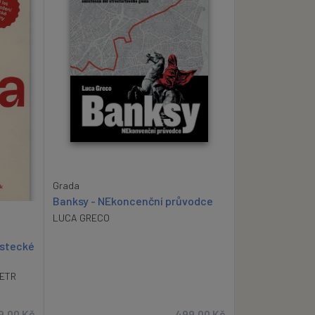
Grada
Banksy - NEkoncenční průvodce
LUCA GRECO
ústecké
ETR
9,00
Kč
499,00
Kč