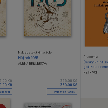
Nakladatelství nastole
Academia
Můj rok 1965
Český knihtis
ALENA BREUEROVÁ
gotikou a rene
PETR VOIT
9,00
Kč
399,00
Kč
9,00
Kč
359,00
Kč
o košíku
Přidat do košíku