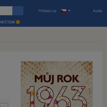
Přihlásit se
Košík
NÍ ČTENÍ 🌞