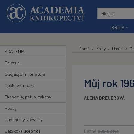
Přeskočit na hlavní obsah
KNIHY
Domů
Knihy
Umění
De
ACADEMIA
Beletrie
Cizojazyčná literatura
Můj rok 19
Duchovní nauky
Ekonomie, právo, zákony
ALENA BREUEROVÁ
Hobby
Hudebniny, zpěvníky
Běžně
399,00
Kč
Jazykové učebnice