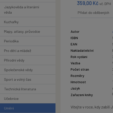
359,00
Kč
vč. DPH
Jazykověda a literární
věda
Přidat do oblíbených
Kuchařky
Mapy, atlasy, průvodce
Autor
ISBN
Periodika
EAN
Nakladatelství
Pro děti a mládež
Rok vydání
Přírodní vědy
Vazba
Počet stran
Společenské vědy
Rozměry
Sport a volný čas
Hmotnost
Jazyk
Technická literatura
Zařazení knihy
Učebnice
Vítejte v roce, kdy zabil
Umění