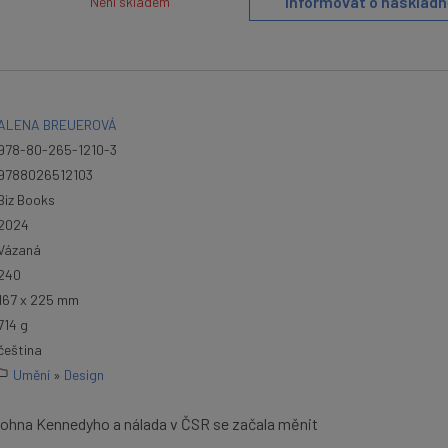
Informovat o naskladn
Není skladem
ALENA BREUEROVÁ
978-80-265-1210-3
9788026512103
Biz Books
2024
Vázaná
240
167 x 225 mm
714 g
čeština
Umění
»
Design
i Johna Kennedyho a nálada v ČSR se začala měnit