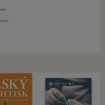
kem,
eré si