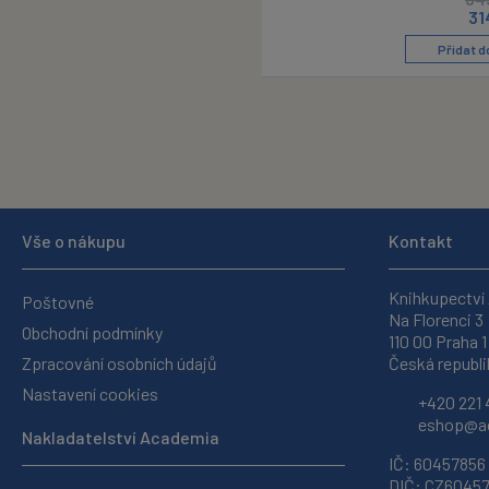
31
Přidat d
Vše o nákupu
Kontakt
Knihkupectví
Poštovné
Na Florenci 3
Obchodní podmínky
110 00 Praha 1
Zpracování osobních údajů
Česká republi
Nastavení cookies
+420 221 
eshop@ac
Nakladatelství Academia
IČ: 60457856
DIČ: CZ6045