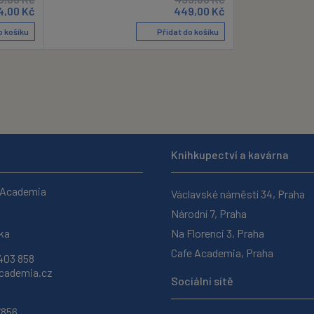
4,00
Kč
449,00
Kč
o košíku
Přidat do košíku
Knihkupectví a kavárna
 Academia
Václavské náměstí 34, Praha
Národní 7, Praha
ka
Na Florenci 3, Praha
Cafe Academia, Praha
403 858
ademia.cz
Sociální sítě
7856