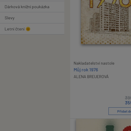
Dárková knižní poukázka
Slevy
Letní čtení 🌞
Nakladatelství nastole
Můj rok 1976
ALENA BREUEROVÁ
39
35
Přidat d