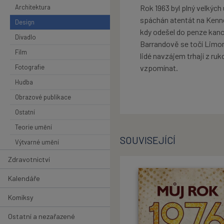
Architektura
Rok 1963 byl plný velkých
spáchán atentát na Kenne
Design
kdy odešel do penze kanc
Divadlo
Barrandově se točí Limon
Film
lidé navzájem trhají z ru
Fotografie
vzpomínat.
Hudba
Obrazové publikace
Ostatní
Teorie umění
SOUVISEJÍCÍ
Výtvarné umění
Zdravotnictví
Kalendáře
Komiksy
Ostatní a nezařazené