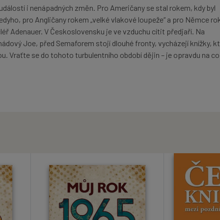
 událostí i nenápadných změn. Pro Američany se stal rokem, kdy byl
dyho, pro Angličany rokem „velké vlakové loupeže“ a pro Němce ro
léř Adenauer. V Československu je ve vzduchu cítit předjaří. Na
ádový Joe, před Semaforem stojí dlouhé fronty, vycházejí knížky, kt
kou. Vraťte se do tohoto turbulentního období dějin – je opravdu na co