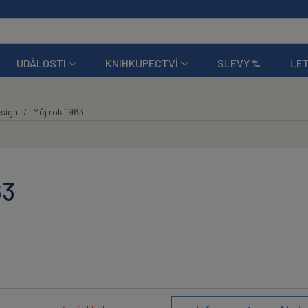
UDÁLOSTI
KNIHKUPECTVÍ
SLEVY %
LET
sign
Můj rok 1963
63