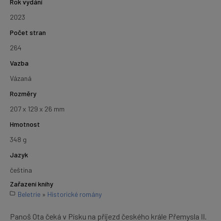
Rok vydání
2023
Počet stran
264
Vazba
Vázaná
Rozměry
207 x 129 x 26 mm
Hmotnost
348 g
Jazyk
čeština
Zařazení knihy
Beletrie
»
Historické romány
Panoš Ota čeká v Písku na příjezd českého krále Přemysla II.