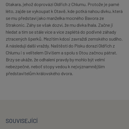
Otakara, jehož doprovází Oldřich z Chlumu. Protože je parné
léto, zajde se vykoupat k Otavě, kde potká nahou dívku, která
se mu představí jako manželka mocného Bavora ze
Strakonic. Záhy se však dozví, že mu dívka lhala. Začne ji
hledat a tím se stále více a více zaplétá do podivné záhady
ztracených šperků. Mezitím kdosi zavraždí zemského sudího.
A následují další vraždy. Naštěstí do Písku dorazí Oldřich z
Chlumu i s velitelem Divišem a spolu s Otou začnou pátrat.
Brzy se ukáže, že odhalení pravdy by mohlo být velmi
nebezpečné, neboť stopy vedou k nejvýznamnějším
představitelům královského dvora.
SOUVISEJÍCÍ