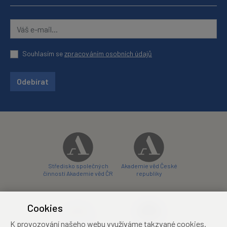
Souhlasím se
zpracováním osobních údajů
Odebírat
Středisko společných
Akademie věd České
činností Akademie věd ČR
republiky
Cookies
K provozování našeho webu využíváme takzvané cookies.