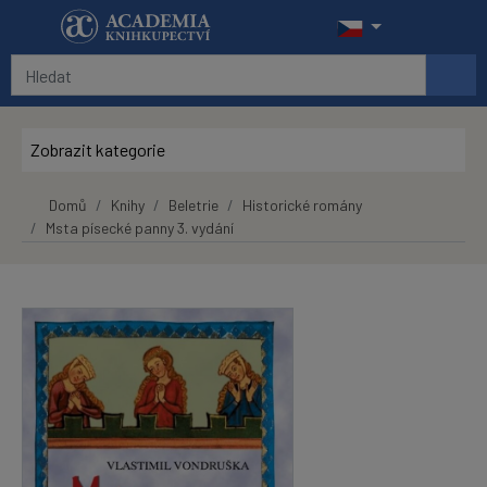
Přeskočit na hlavní obsah
Zobrazit kategorie
Domů
Knihy
Beletrie
Historické romány
Msta písecké panny 3. vydání