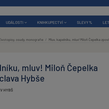
UDÁLOSTI
KNIHKUPECTVÍ
SLEVY %
LET
Životopisy, osudy, monografie
Mluv, kapelníku, mluv! Miloň Čepelka zpo
lníku, mluv! Miloň Čepelka
clava Hybše
V HYBŠ