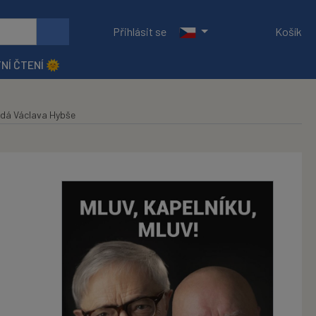
Přihlásit se
Košík
NÍ ČTENÍ 🌞
vídá Václava Hybše