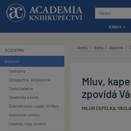
Přeskočit na hlavní obsah
KNIHY
Domů
Knihy
Beletrie
ACADEMIA
Beletrie
Cestopisy
Mluv, kape
Cizojazyčná, dvojjazyčná
Česká beletrie
zpovídá Vá
Detektivky a krimi
Dobrodružství, napětí, thrillery
MILOŇ ČEPELKA
,
VÁCLA
Historické romány
Legendy, mýty, pověsti