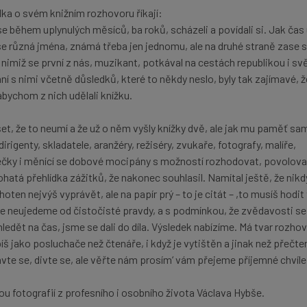
lka o svém knižním rozhovoru říkají:
e během uplynulých měsíců, ba roků, scházeli a povídali si. Jak čas 
 se různá jména, známá třeba jen jednomu, ale na druhé straně zase s
 s nimiž se první z nás, muzikant, potkával na cestách republikou i s
 s nimi včetně důsledků, které to někdy neslo, byly tak zajímavé, ž
bychom z nich udělali knížku.
et, že to neumí a že už o něm vyšly knížky dvě, ale jak mu paměť sa
irigenty, skladatele, aranžéry, režiséry, zvukaře, fotografy, malíře,
rečky i měnící se dobové mocipány s možností rozhodovat, povolova
ohatá přehlídka zážitků, že nakonec souhlasil. Namítal ještě, že nikd
hoten nejvýš vyprávět, ale na papír prý – to je citát – ,to musíš hodit 
e neujedeme od čistočisté pravdy, a s podmínkou, že zvědavosti s
edět na čas, jsme se dali do díla. Výsledek nabízíme. Má tvar rozhov
 jako posluchače než čtenáře, i když je vytištěn a jinak než přečte
vte se, divte se, ale věřte nám prosím‘ vám přejeme příjemné chvíle
ou fotografií z profesního i osobního života Václava Hybše.