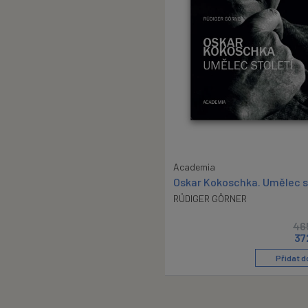
Academia
Oskar Kokoschka. Umělec s
RÜDIGER GÖRNER
46
37
Přidat d