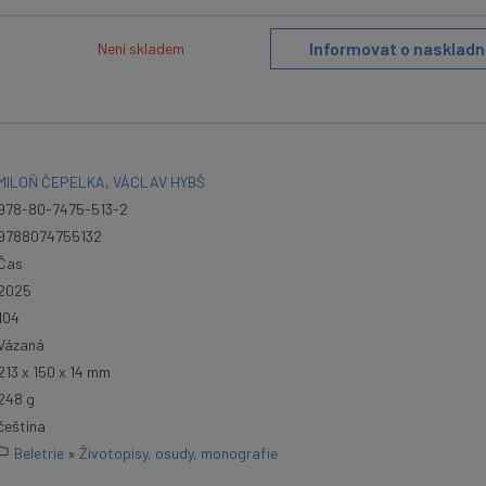
Informovat o naskladn
Není skladem
MILOŇ ČEPELKA
,
VÁCLAV HYBŠ
978-80-7475-513-2
9788074755132
Čas
2025
104
Vázaná
213 x 150 x 14 mm
248 g
čeština
Beletrie
»
Životopisy, osudy, monografie