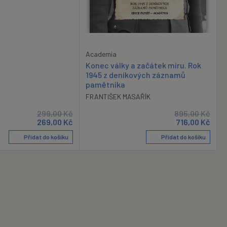
Academia
Konec války a začátek míru. Rok
1945 z deníkových záznamů
pamětníka
FRANTIŠEK MASAŘÍK
299,00
Kč
895,00
Kč
269,00
Kč
716,00
Kč
Přidat do košíku
Přidat do košíku