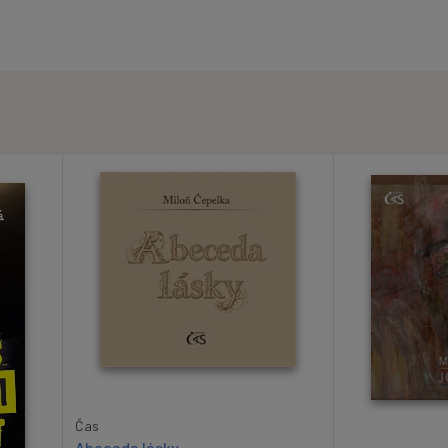
Čas
Abeceda lásky