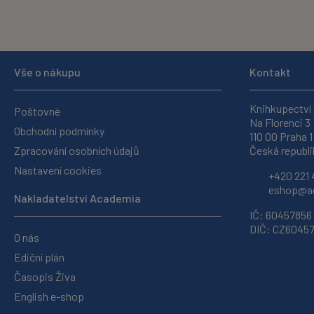
Vše o nákupu
Kontakt
Knihkupectví
Poštovné
Na Florenci 3
Obchodní podmínky
110 00 Praha 1
Zpracování osobních údajů
Česká republi
Nastavení cookies
+420 221 
eshop@ac
Nakladatelství Academia
IČ: 60457856
DIČ: CZ6045
O nás
Ediční plán
Časopis Živa
English e-shop