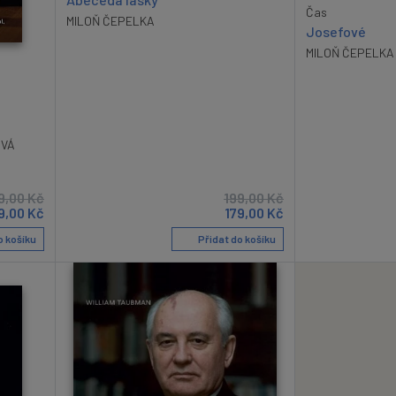
Čas
MILOŇ ČEPELKA
Josefové
MILOŇ ČEPELKA
OVÁ
9,00
Kč
199,00
Kč
9,00
Kč
179,00
Kč
o košíku
Přidat do košíku