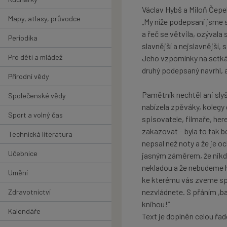
Václav Hybš a Miloň Čepe
Mapy, atlasy, průvodce
„My níže podepsaní jsme s
a řeč se větvila, ozývala
Periodika
slavnější a nejslavnější,
Pro děti a mládež
Jeho vzpomínky na setkání
druhý podepsaný navrhl, a
Přírodní vědy
Pamětník nechtěl ani slyš
Společenské vědy
nabízela zpěváky, kolegy d
Sport a volný čas
spisovatele, filmaře, he
zakazovat – byla to tak b
Technická literatura
nepsal než noty a že je oc
Učebnice
jasným záměrem, že nikd
nekladou a že nebudeme hl
Umění
ke kterému vás zveme spíš
nezvládnete. S přáním ,ba
Zdravotnictví
knihou!“
Kalendáře
Text je doplněn celou řad