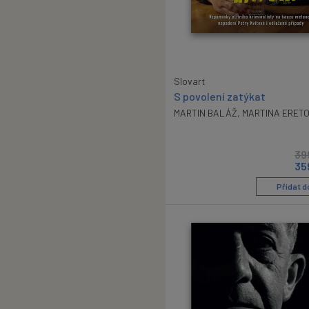
Slovart
S povolení zatýkat
MARTIN BALÁŽ
,
MARTINA ERET
39
35
Přidat d