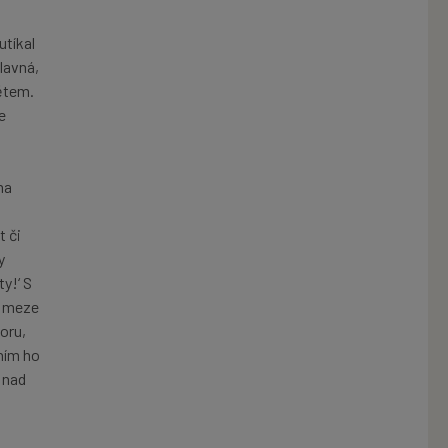
utíkal
lavná,
větem.
e
ma
t či
y
ty!‘ S
e meze
oru,
ním ho
 nad