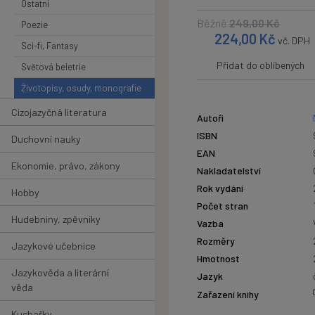
Ostatní
Běžně
249,00
Kč
Poezie
224,00
Kč
vč. DPH
Sci-fi, Fantasy
Přidat do oblíbených
Světová beletrie
Životopisy, osudy, monografie
Cizojazyčná literatura
Autoři
ISBN
Duchovní nauky
EAN
Ekonomie, právo, zákony
Nakladatelství
Rok vydání
Hobby
Počet stran
Hudebniny, zpěvníky
Vazba
Rozměry
Jazykové učebnice
Hmotnost
Jazykověda a literární
Jazyk
věda
Zařazení knihy
Kuchařky