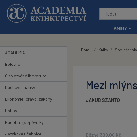
Přeskočit na hlavní obsah
KNIHY
Domů
Knihy
Společensk
ACADEMIA
Beletrie
Cizojazyčná literatura
Mezi mlýn
Duchovní nauky
Ekonomie, právo, zákony
JAKUB SZÁNTÓ
Hobby
Hudebniny, zpěvníky
Jazykové učebnice
Běžně
398,00
Kč