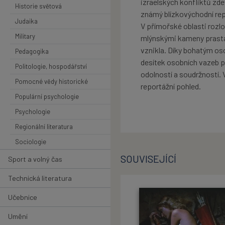
izraelských konfliktů zde
Historie světová
známý blízkovýchodní rep
Judaika
V přímořské oblasti rozlo
Military
mlýnskými kameny prastarý
vznikla. Díky bohatým os
Pedagogika
desítek osobních vazeb př
Politologie, hospodářství
odolností a soudržností.
Pomocné vědy historické
reportážní pohled.
Populární psychologie
Psychologie
Regionální literatura
Sociologie
SOUVISEJÍCÍ
Sport a volný čas
Technická literatura
Učebnice
Umění