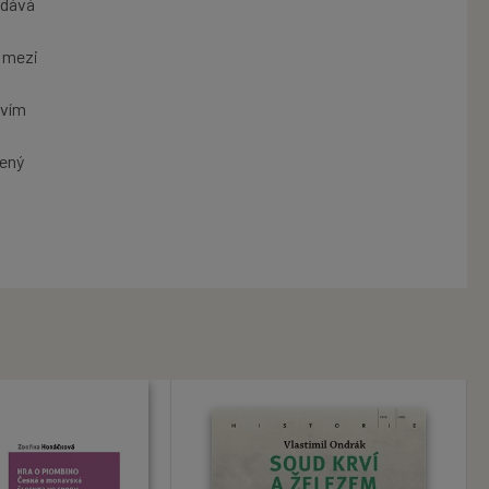
ydává
u mezi
a
tvím
čený