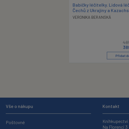
Babičky léčitelky. Lidová lé
Čechů z Ukrajiny a Kazach
VERONIKA BERANSKÁ
48
38
Přidat d
Vše o nákupu
Kontakt
Knihkupectví
Poštovné
Na Florenci 3