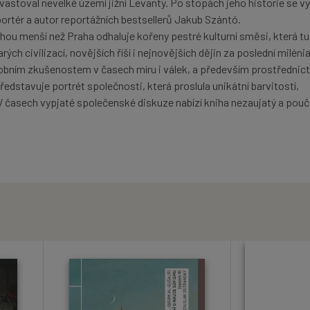
vastoval nevelké území jižní Levanty. Po stopách jeho historie se v
ortér a autor reportážních bestsellerů Jakub Szántó.
hou menší než Praha odhaluje kořeny pestré kulturní směsi, která t
ch civilizací, novějších říší i nejnovějších dějin za poslední miléni
obním zkušenostem v časech míru i válek, a především prostřednic
edstavuje portrét společnosti, která proslula unikátní barvitostí,
 V časech vypjaté společenské diskuze nabízí kniha nezaujatý a pou