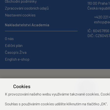
Obchodní podmínky
110 00 Praha 1
Zpracování osobních údajů
Česká republi
Nastavení cookies
+420 221 
eshop@ac
Nakladatelství Academia
IČ: 60457856
DIČ: CZ6045
O nás
Ediční plán
Časopis Živa
English e-shop
Cookies
K provozování našeho webu využíváme takzvané cookies. Cookies 
Souhlas s používáním cookies udělíte kliknutím na tlačítko „OK“.
Středisko společných
činností Akademie věd ČR