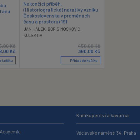
Nekončící příběh.
čba
(Historiografické) narativy vzniku
stánu
Československa v proměnách
času a prostoru (191
JAN HÁLEK
,
BORIS MOSKOVIĆ
,
KOLEKTIV
5,00
Kč
450,00
Kč
8,00
Kč
360,00
Kč
o košíku
Přidat do košíku
Knihkupectví a kavárna
 Academia
Václavské náměstí 34, Praha