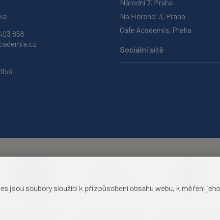
Národní 7, Praha
ka
Na Florenci 3, Praha
Cafe Academia, Praha
403 858
ademia.cz
Sociální sítě
7856
jsou soubory sloužící k přizpůsobení obsahu webu, k měření jeho f
Akademie věd České
Zámecký hotel Liblice
Zámecký hotel Třešť
republiky
konferenční centrum
konferenční centrum