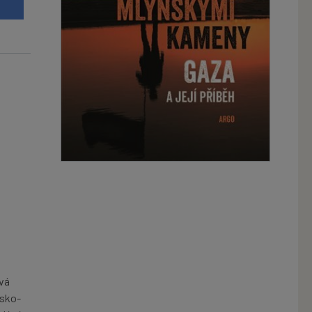
u
ivá
bsko-