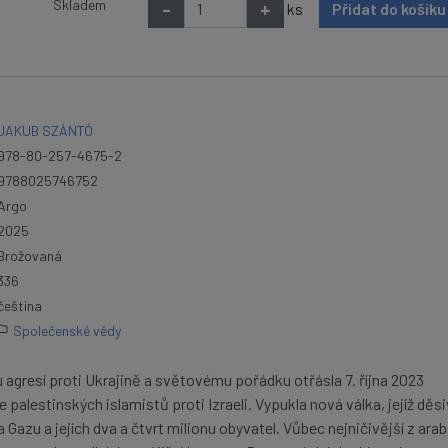
Skladem
-
+
ks
Přidat do košík
JAKUB SZÁNTÓ
978-80-257-4675-2
9788025746752
Argo
2025
Brožovaná
336
čeština
Společenské vědy
gresí proti Ukrajině a světovému pořádku otřásla 7. října 2023
 palestinských islamistů proti Izraeli. Vypukla nová válka, jejíž děs
Gazu a jejích dva a čtvrt milionu obyvatel. Vůbec nejničivější z ara