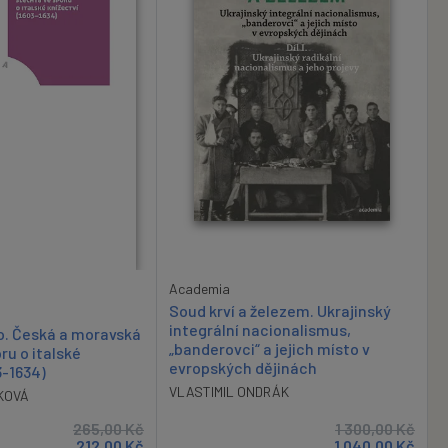
Academia
Soud krví a železem. Ukrajinský
integrální nacionalismus,
o. Česká a moravská
„banderovci“ a jejich místo v
ru o italské
evropských dějinách
3-1634)
VLASTIMIL ONDRÁK
KOVÁ
265,00
Kč
1 300,00
Kč
212,00
Kč
1 040,00
Kč