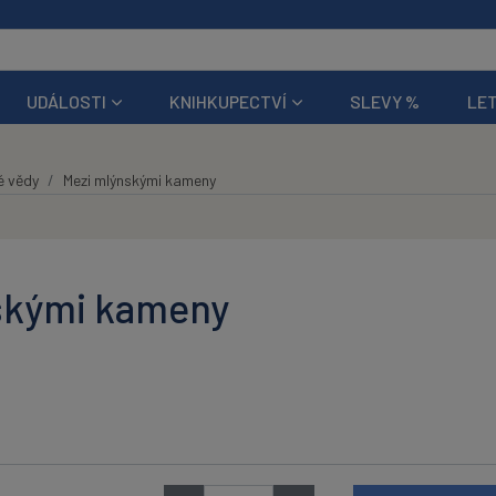
UDÁLOSTI
KNIHKUPECTVÍ
SLEVY %
LET
é vědy
Mezi mlýnskými kameny
skými kameny