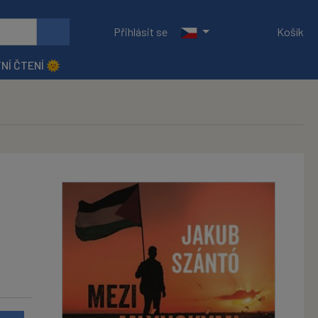
Přihlásit se
Košík
NÍ ČTENÍ 🌞