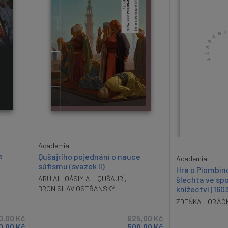
Academia
e
Qušajrího pojednání o nauce
Academia
súfismu (svazek II)
Hra o Piombin
ABÚ AL-QÁSIM AL-QUŠAJRÍ
,
šlechta ve spo
knížectví (160
BRONISLAV OSTŘANSKÝ
ZDEŇKA HORÁČ
0,00
Kč
625,00
Kč
0,00
Kč
500,00
Kč