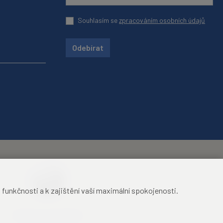
Souhlasím se
zpracováním osobních údajů
Odebírat
unkčnosti a k zajištění vaší maximální spokojenosti.
Mezinárodní identifikační
průkaz studenta