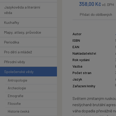
358,00
Kč
vč. DPH
Jazykověda a literární
věda
Přidat do oblíbených
Kuchařky
Mapy, atlasy, průvodce
Autor
ISBN
Periodika
EAN
Pro děti a mládež
Nakladatelství
Rok vydání
Přírodní vědy
Vazba
Společenské vědy
Počet stran
Jazyk
Antropologie
Zařazení knihy
Archeologie
Etnografie
Světem zmítaným ruskou a
Filosofie
neslýchaně brutální agrese
váha dopadla převážně na 
Historie česká