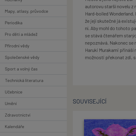
autorovu starší novelu z 
Mapy, atlasy, průvodce
Hard-boiled Wonderland. 
že její skutečné já exist
Periodika
ní. Aby mohl do tohoto pa
Pro děti a mládež
se stává čtenářem starýc
nepoznává. Nakonec se mu
Přírodní vědy
Haruki Murakami přináší 
možnosti překonat zdi, sn
Společenské vědy
Sport a volný čas
Technická literatura
Učebnice
SOUVISEJÍCÍ
Umění
Zdravotnictví
Kalendáře