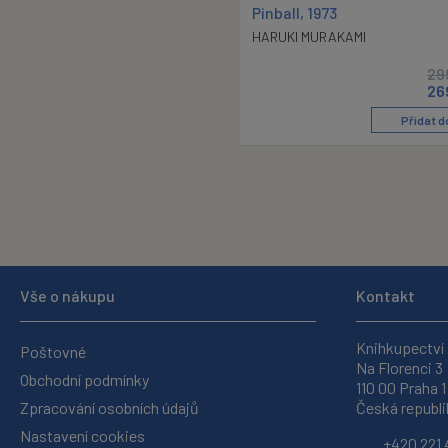
Pinball, 1973
HARUKI MURAKAMI
29
26
Přidat d
Vše o nákupu
Kontakt
Knihkupectví
Poštovné
Na Florenci 3
Obchodní podmínky
110 00 Praha 1
Zpracování osobních údajů
Česká republi
Nastavení cookies
+420 221 