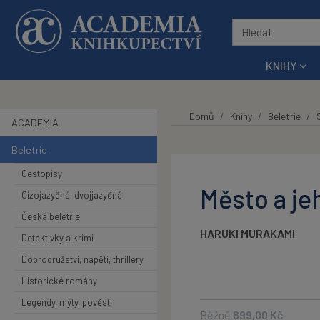
Přeskočit na hlavní obsah
KNIHY
Domů
Knihy
Beletrie
ACADEMIA
Beletrie
Cestopisy
Město a jeh
Cizojazyčná, dvojjazyčná
Česká beletrie
HARUKI MURAKAMI
Detektivky a krimi
Dobrodružství, napětí, thrillery
Historické romány
Legendy, mýty, pověsti
Běžně
699,00
Kč