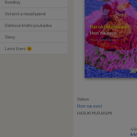
Komiksy
Ostatní a nezařazené
Dárková knižní poukázka
Slevy
Letní čtení 🌞
Odeon
Hon na ovci
HARUKI MURAKAMI
49
44