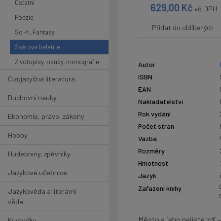
Ostatní
629,00
Kč
vč. DPH
Poezie
Přidat do oblíbených
Sci-fi, Fantasy
Světová beletrie
Životopisy, osudy, monografie
Autor
ISBN
Cizojazyčná literatura
EAN
Duchovní nauky
Nakladatelství
Rok vydání
Ekonomie, právo, zákony
Počet stran
Hobby
Vazba
Rozměry
Hudebniny, zpěvníky
Hmotnost
Jazykové učebnice
Jazyk
Zařazení knihy
Jazykověda a literární
věda
Město a jeho nejisté zdi
Kuchařky