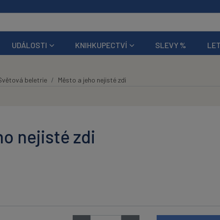
UDÁLOSTI
KNIHKUPECTVÍ
SLEVY %
LET
Světová beletrie
Město a jeho nejisté zdi
o nejisté zdi