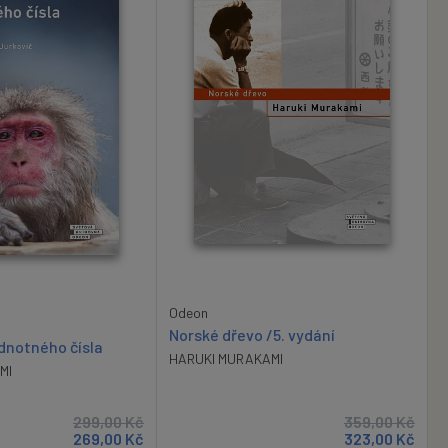
Odeon
Norské dřevo /5. vydání
ednotného čísla
HARUKI MURAKAMI
MI
299,00
Kč
359,00
Kč
269,00
Kč
323,00
Kč