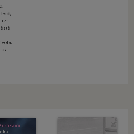
 &
tvrdí,
tu za
 městě
života.
ma a