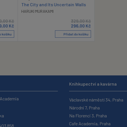
The City and Its Uncertain Walls
HARUKI MURAKAMI
9,00
Kč
329,00
Kč
9,00
Kč
296,00
Kč
o košíku
Přidat do košíku
Knihkupectví a kavárna
 Academia
Václavské náměstí 34, Praha
Národní 7, Praha
ka
Na Florenci 3, Praha
Cafe Academia, Praha
403 858