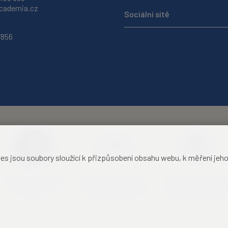
ademia.cz
Sociální sítě
7856
jsou soubory sloužící k přizpůsobení obsahu webu, k měření jeho f
Akademie věd České
Zámecký hotel Liblice
Zámecký hotel Třešť
republiky
konferenční centrum
konferenční centrum