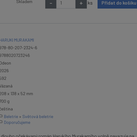
Skladem
-
+
ks
Přidat do košík
HARUKI MURAKAMI
978-80-207-2324-6
9788020723246
Odeon
2026
592
Vázaná
208 x 138 x 52 mm
700 g
čeština
Beletrie
»
Světová beletrie
Doporučujeme
 – dlouho očekávaný román Harukiho Murakamiho volně navazuje na