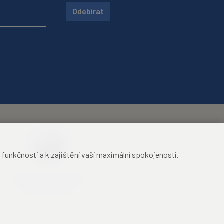
Odebírat
unkčnosti a k zajištění vaší maximální spokojenosti.
Mezinárodní identifikační
průkaz studenta