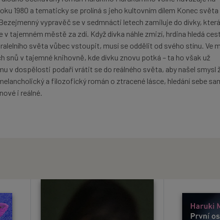
roku 1980 a tematicky se prolíná s jeho kultovním dílem Konec světa
Bezejmenný vypravěč se v sedmnácti letech zamiluje do dívky, která 
uje v tajemném městě za zdí. Když dívka náhle zmizí, hrdina hledá ces
ralelního světa vůbec vstoupit, musí se oddělit od svého stínu. Ve
h snů v tajemné knihovně, kde dívku znovu potká – ta ho však už
 v dospělosti podaří vrátit se do reálného světa, aby našel smysl 
melancholický a filozofický román o ztracené lásce, hledání sebe sa
ové i reálné.