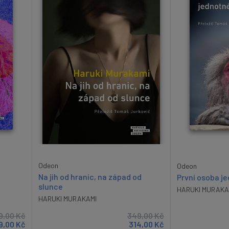
Odeon
Odeon
Na jih od hranic, na západ od
První osoba j
slunce
HARUKI MURAKA
HARUKI MURAKAMI
9,00
Kč
349,00
Kč
9,00
Kč
314,00
Kč