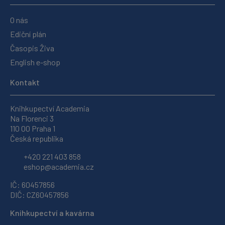
O nás
Ediční plán
Časopis Živa
English e-shop
Kontakt
Knihkupectví Academia
Na Florenci 3
110 00 Praha 1
Česká republika
+420 221 403 858
eshop@academia.cz
IČ: 60457856
DIČ: CZ60457856
Knihkupectví a kavárna