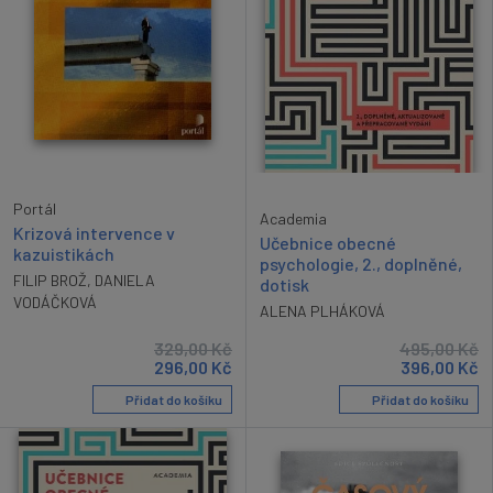
Portál
Academia
Krizová intervence v
Učebnice obecné
kazuistikách
psychologie, 2., doplněné,
FILIP BROŽ
,
DANIELA
dotisk
VODÁČKOVÁ
ALENA PLHÁKOVÁ
329,00
Kč
495,00
Kč
296,00
Kč
396,00
Kč
Přidat do košíku
Přidat do košíku