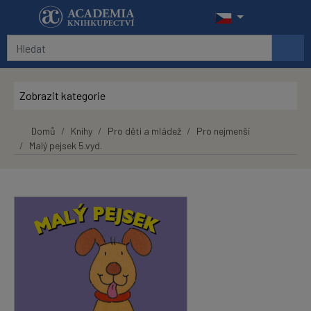
Přeskočit na hlavní obsah
Zobrazit kategorie
Domů
Knihy
Pro děti a mládež
Pro nejmenší
Malý pejsek 5.vyd.