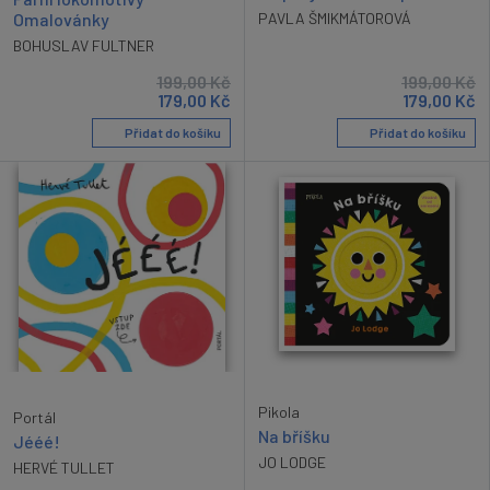
PAVLA ŠMIKMÁTOROVÁ
Omalovánky
BOHUSLAV FULTNER
199,00
Kč
199,00
Kč
179,00
Kč
179,00
Kč
Přidat do košíku
Přidat do košíku
Pikola
Portál
Na bříšku
Jééé!
JO LODGE
HERVÉ TULLET