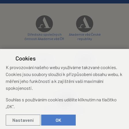
Středisko společných
Akademie věd České
činností Akademie věd ČR
republiky
Cookies
K provozování našeho webu využíváme takzvané cookies.
Zámecký hotel Liblice
Zámecký hotel Třešť
Cookies jsou soubory sloužící k přizpůsobení obsahu webu, k
konferenční centrum
konferenční centrum
měření jeho funkčnosti a k zajištění vaší maximální
spokojenosti.
Souhlas s používáním cookies udělíte kliknutím na tlačítko
„OK“.
Mezinárodní identifikační
průkaz studenta
Nastavení
OK