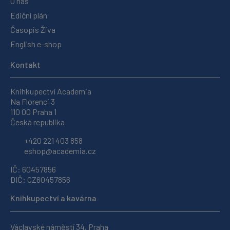
O nás
Ediční plán
Časopis Živa
English e-shop
Kontakt
Knihkupectví Academia
Na Florenci 3
110 00 Praha 1
Česká republika
+420 221 403 858
eshop@academia.cz
IČ: 60457856
DIČ: CZ60457856
Knihkupectví a kavárna
Václavské náměstí 34, Praha