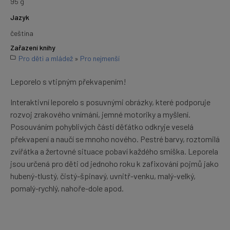
95 g
Jazyk
čeština
Zařazení knihy
Pro děti a mládež
»
Pro nejmenší
Leporelo s vtipným překvapením!
Interaktivní leporelo s posuvnými obrázky, které podporuje
rozvoj zrakového vnímání, jemné motoriky a myšlení.
Posouváním pohyblivých částí děťátko odkryje veselá
překvapení a naučí se mnoho nového. Pestré barvy, roztomilá
zvířátka a žertovné situace pobaví každého smíška. Leporela
jsou určená pro děti od jednoho roku k zafixování pojmů jako
hubený-tlustý, čistý-špinavý, uvnitř-venku, malý-velký,
pomalý-rychlý, nahoře-dole apod.