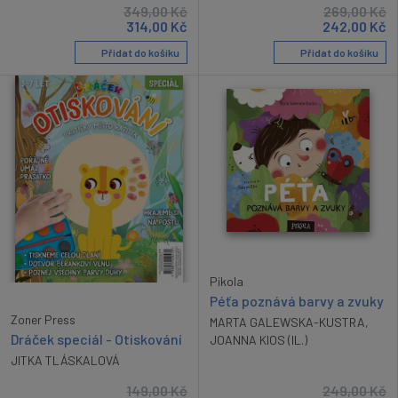
349,00
Kč
269,00
Kč
314,00
Kč
242,00
Kč
Přidat do košíku
Přidat do košíku
Pikola
Péťa poznává barvy a zvuky
Zoner Press
MARTA GALEWSKA-KUSTRA
,
Dráček speciál - Otiskování
JOANNA KIOS (IL.)
JITKA TLÁSKALOVÁ
149,00
Kč
249,00
Kč