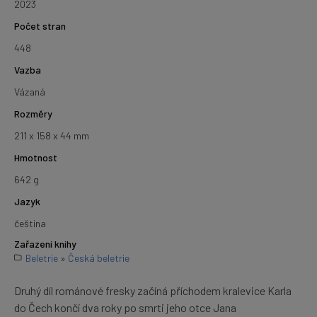
2023
Počet stran
448
Vazba
Vázaná
Rozměry
211 x 158 x 44 mm
Hmotnost
642 g
Jazyk
čeština
Zařazení knihy
Beletrie
»
Česká beletrie
Druhý díl románové fresky začíná příchodem kralevice Karla
do Čech končí dva roky po smrti jeho otce Jana