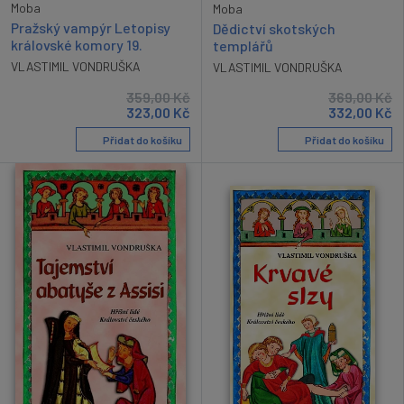
Moba
Moba
Pražský vampýr Letopisy
Dědictví skotských
královské komory 19.
templářů
VLASTIMIL VONDRUŠKA
VLASTIMIL VONDRUŠKA
359,00
Kč
369,00
Kč
323,00
Kč
332,00
Kč
Přidat do košíku
Přidat do košíku