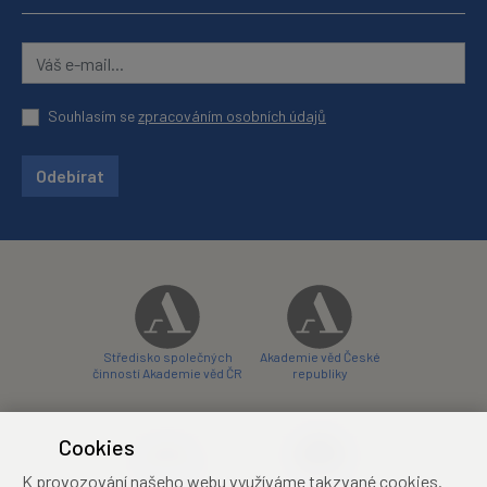
Souhlasím se
zpracováním osobních údajů
Odebírat
Středisko společných
Akademie věd České
činností Akademie věd ČR
republiky
Cookies
K provozování našeho webu využíváme takzvané cookies.