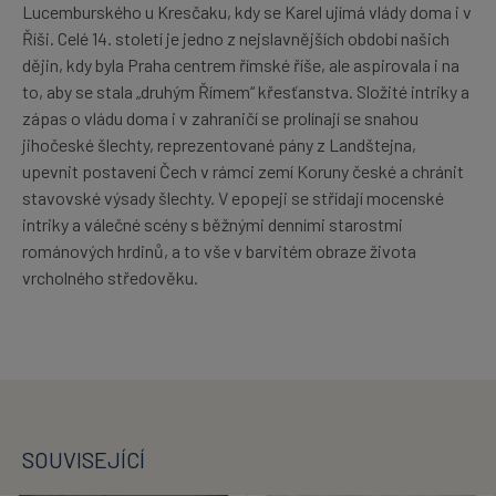
Lucemburského u Kresčaku, kdy se Karel ujímá vlády doma i v
Říši. Celé 14. století je jedno z nejslavnějších období našich
dějin, kdy byla Praha centrem římské říše, ale aspirovala i na
to, aby se stala „druhým Římem“ křesťanstva. Složité intriky a
zápas o vládu doma i v zahraničí se prolínají se snahou
jihočeské šlechty, reprezentované pány z Landštejna,
upevnit postavení Čech v rámci zemí Koruny české a chránit
stavovské výsady šlechty. V epopeji se střídají mocenské
intriky a válečné scény s běžnými denními starostmi
románových hrdinů, a to vše v barvitém obraze života
vrcholného středověku.
SOUVISEJÍCÍ