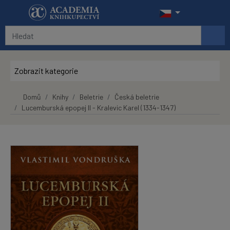
Přeskočit na hlavní obsah
Zobrazit kategorie
Domů
Knihy
Beletrie
Česká beletrie
Lucemburská epopej II - Kralevic Karel (1334-1347)