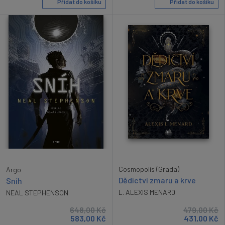
Přidat do košíku
Přidat do košíku
Cosmopolis (Grada)
Argo
Dědictví zmaru a krve
Sníh
L. ALEXIS MENARD
NEAL STEPHENSON
648,00
Kč
479,00
Kč
583,00
Kč
431,00
Kč