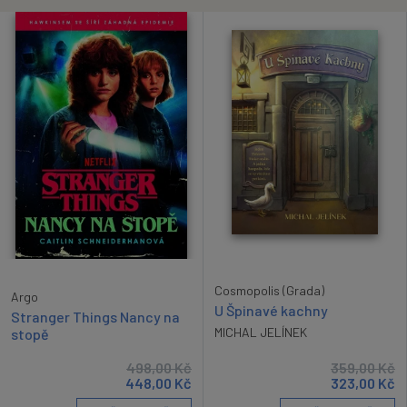
Cosmopolis (Grada)
Argo
U Špinavé kachny
Stranger Things Nancy na
MICHAL JELÍNEK
stopě
498,00
Kč
359,00
Kč
448,00
Kč
323,00
Kč