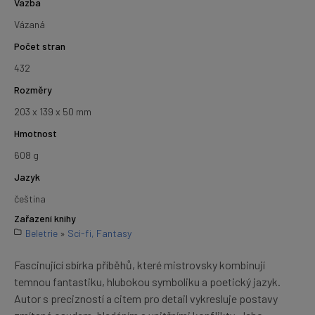
Vazba
Vázaná
Počet stran
432
Rozměry
203 x 139 x 50 mm
Hmotnost
608 g
Jazyk
čeština
Zařazení knihy
Beletrie
»
Sci-fi, Fantasy
Fascinující sbírka příběhů, které mistrovsky kombinují
temnou fantastiku, hlubokou symboliku a poetický jazyk.
Autor s precizností a citem pro detail vykresluje postavy