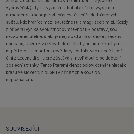
zmítané osudem, hledáním a vnitřními konflikty. Jeho
vypravěčský styl se vyznačuje bohatými obrazy, silnou
atmosférou a schopností přenést čtenáře do tajemných
světů, kde hranice mezi skutečností a magií zcela mizí. Každý
z příběhů vyniká svou mnohovrstevností – postavy jsou
nezapomenutelné, dialogy mají spád a filozofické přesahy
obohacují zážitek z četby. Oldřich Suchý brilantně zachycuje
napětí mezi temnotou a světlem, zoufalstvím a nadějí, což
činí z Legend dílo, které zůstává v mysli dlouho po dočtení
poslední stránky. Tento literární klenot osloví čtenáře hledající
krásu ve slovech, hloubku v příbězích a kouzlo v
nepoznaném.
SOUVISEJÍCÍ