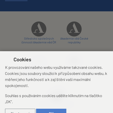
Středisko společných
Akademie věd České
činností Akademie věd ČR
republiky
Cookies
K provozování našeho webu využíváme takzvané cookies.
Zámecký hotel Liblice
Zámecký hotel Třešť
Cookies jsou soubory sloužící k přizpůsobení obsahu webu, k
konferenční centrum
konferenční centrum
měření jeho funkčnosti a k zajištění vaší maximální
spokojenosti.
Souhlas s používáním cookies udělíte kliknutím na tlačítko
„OK“.
Mezinárodní identifikační
průkaz studenta