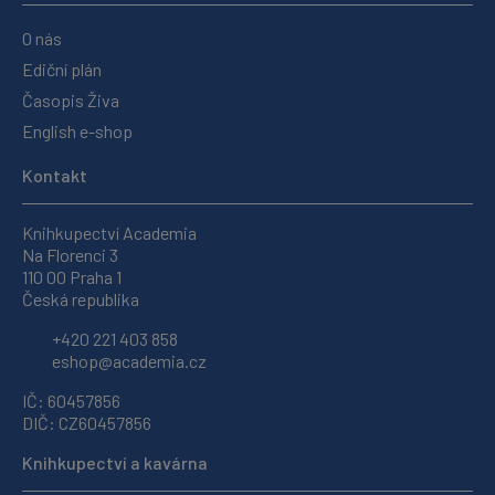
O nás
Ediční plán
Časopis Živa
English e-shop
Kontakt
Knihkupectví Academia
Na Florenci 3
110 00 Praha 1
Česká republika
+420 221 403 858
eshop@academia.cz
IČ: 60457856
DIČ: CZ60457856
Knihkupectví a kavárna