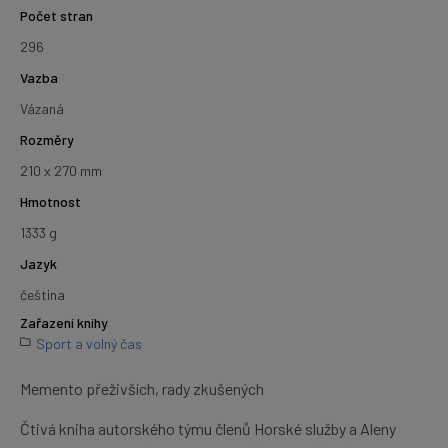
Počet stran
296
Vazba
Vázaná
Rozměry
210 x 270 mm
Hmotnost
1333 g
Jazyk
čeština
Zařazení knihy
Sport a volný čas
Memento přeživších, rady zkušených
Čtivá kniha autorského týmu členů Horské služby a Aleny