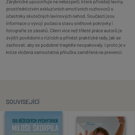
Zárybnické upozorňuje na nebezpečí, která přinášejí laviny,
prostřednictvím exkluzivních emotivních rozhovorů s
účastníky skutečných lavinových nehod. Součástí jsou
informace o vývoji počasí a stavu sněhové pokrývky i
fotografie ze zásahů. Cílem více než tříleté práce autorů je
zvýšit povědomí o rizicích a přinést praktické rady, jak se
zachovat, aby se podobné tragédie neopakovaly. I proto je v
knize vložená samostatná příručka zaměřená na prevenci.
SOUVISEJÍCÍ