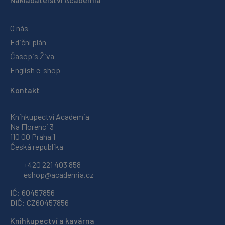
O nás
Ediční plán
Časopis Živa
English e-shop
Kontakt
Knihkupectví Academia
Na Florenci 3
110 00 Praha 1
Česká republika
+420 221 403 858
eshop@academia.cz
IČ: 60457856
DIČ: CZ60457856
Knihkupectví a kavárna