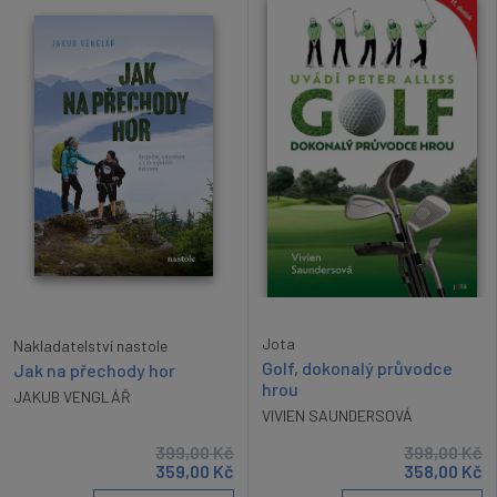
Jota
Nakladatelství nastole
Golf, dokonalý průvodce
Jak na přechody hor
hrou
JAKUB VENGLÁŘ
VIVIEN SAUNDERSOVÁ
399,00
Kč
398,00
Kč
359,00
Kč
358,00
Kč