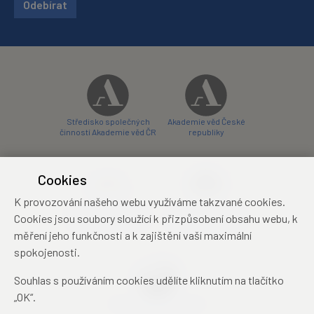
Odebírat
Středisko společných
Akademie věd České
činností Akademie věd ČR
republiky
Cookies
K provozování našeho webu využíváme takzvané cookies.
Zámecký hotel Liblice
Zámecký hotel Třešť
Cookies jsou soubory sloužící k přizpůsobení obsahu webu, k
konferenční centrum
konferenční centrum
měření jeho funkčnosti a k zajištění vaší maximální
spokojenosti.
Souhlas s používáním cookies udělíte kliknutím na tlačítko
„OK“.
Mezinárodní identifikační