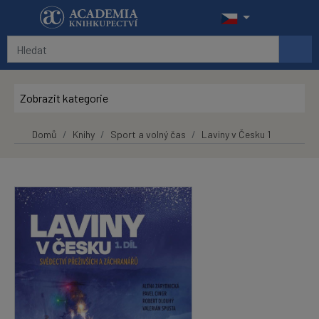
Přeskočit na hlavní obsah
Zobrazit kategorie
Domů
Knihy
Sport a volný čas
Laviny v Česku 1