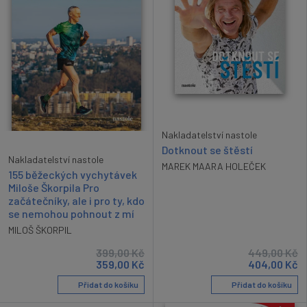
Nakladatelství nastole
Dotknout se štěstí
Nakladatelství nastole
MAREK MAARA HOLEČEK
155 běžeckých vychytávek
Miloše Škorpila Pro
začátečníky, ale i pro ty, kdo
se nemohou pohnout z mí
MILOŠ ŠKORPIL
399,00
Kč
449,00
Kč
359,00
Kč
404,00
Kč
Přidat do košíku
Přidat do košíku