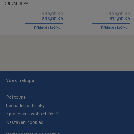
GUEVARROVÁ
439,00
Kč
349,00
Kč
395,00
Kč
314,00
Kč
Přidat do košíku
Přidat do košíku
Vše o nákupu
Poštovné
Obchodní podmínky
Zpracování osobních údajů
Nastavení cookies
Nakladatelství Academia