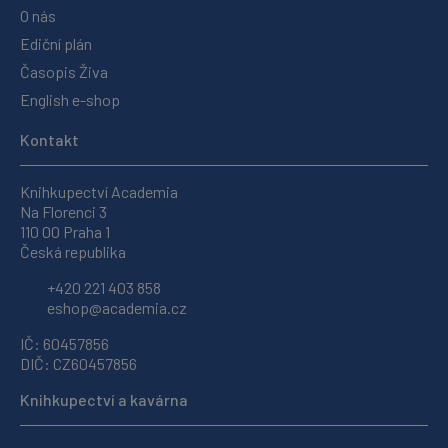
O nás
Ediční plán
Časopis Živa
English e-shop
Kontakt
Knihkupectví Academia
Na Florenci 3
110 00 Praha 1
Česká republika
+420 221 403 858
eshop@academia.cz
IČ: 60457856
DIČ: CZ60457856
Knihkupectví a kavárna