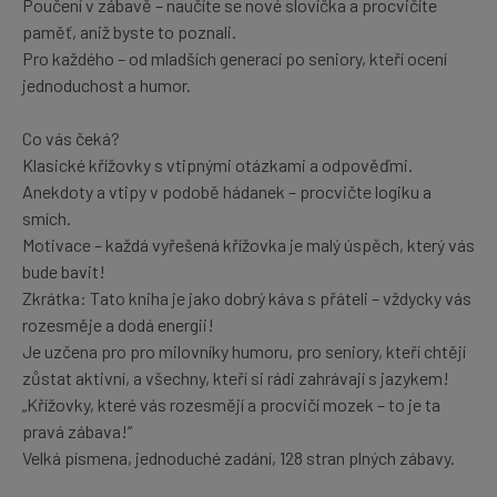
Poučení v zábavě – naučíte se nové slovíčka a procvičíte
paměť, aniž byste to poznali.
Pro každého – od mladších generací po seniory, kteří ocení
jednoduchost a humor.
Co vás čeká?
Klasické křížovky s vtipnými otázkami a odpověďmi.
Anekdoty a vtipy v podobě hádanek – procvičte logiku a
smích.
Motivace – každá vyřešená křížovka je malý úspěch, který vás
bude bavit!
Zkrátka: Tato kniha je jako dobrý káva s přáteli – vždycky vás
rozesměje a dodá energii!
Je uzčena pro pro milovníky humoru, pro seniory, kteří chtějí
zůstat aktivní, a všechny, kteří si rádi zahrávají s jazykem!
„Křížovky, které vás rozesmějí a procvičí mozek – to je ta
pravá zábava!“
Velká písmena, jednoduché zadání, 128 stran plných zábavy.