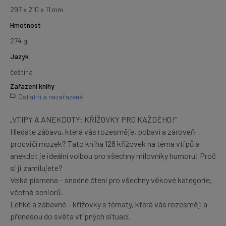
297 x 210 x 11 mm
Hmotnost
274 g
Jazyk
čeština
Zařazení knihy
Ostatní a nezařazené
„VTIPY A ANEKDOTY: KŘÍŽOVKY PRO KAŽDÉHO!“
Hledáte zábavu, která vás rozesměje, pobaví a zároveň
procvičí mozek? Tato kniha 128 křížovek na téma vtipů a
anekdot je ideální volbou pro všechny milovníky humoru! Proč
si ji zamilujete?
Velká písmena – snadné čtení pro všechny věkové kategorie,
včetně seniorů.
Lehké a zábavné – křížovky s tématy, která vás rozesmějí a
přenesou do světa vtipných situací.