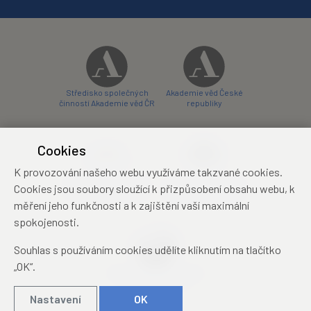
Středisko společných
Akademie věd České
činností Akademie věd ČR
republiky
Cookies
K provozování našeho webu využíváme takzvané cookies.
Zámecký hotel Liblice
Zámecký hotel Třešť
Cookies jsou soubory sloužící k přizpůsobení obsahu webu, k
konferenční centrum
konferenční centrum
měření jeho funkčnosti a k zajištění vaší maximální
spokojenosti.
Souhlas s používáním cookies udělíte kliknutím na tlačítko
„OK“.
Mezinárodní identifikační
průkaz studenta
Nastavení
OK