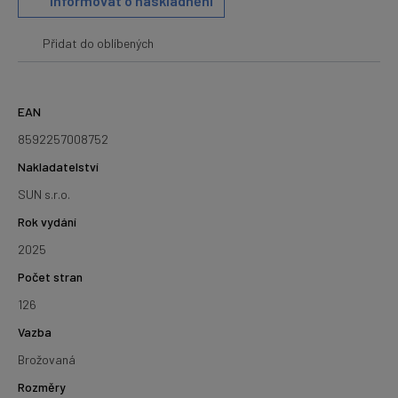
Informovat o naskladnění
Přidat do oblíbených
EAN
8592257008752
Nakladatelství
SUN s.r.o.
Rok vydání
2025
Počet stran
126
Vazba
Brožovaná
Rozměry