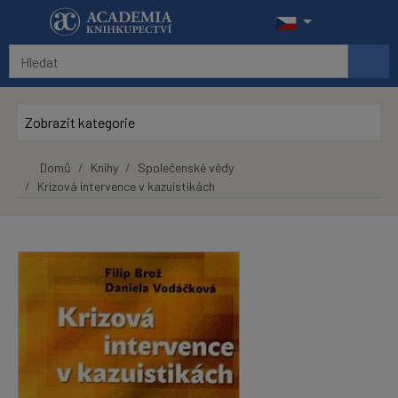
Přeskočit na hlavní obsah
Zobrazit kategorie
Domů
Knihy
Společenské vědy
Krizová intervence v kazuistikách