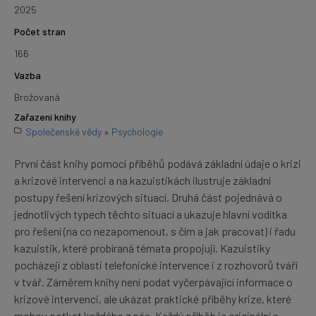
2025
Počet stran
166
Vazba
Brožovaná
Zařazení knihy
Společenské vědy
»
Psychologie
První část knihy pomocí příběhů podává základní údaje o krizi
a krizové intervenci a na kazuistikách ilustruje základní
postupy řešení krizových situací. Druhá část pojednává o
jednotlivých typech těchto situací a ukazuje hlavní vodítka
pro řešení (na co nezapomenout, s čím a jak pracovat) i řadu
kazuistik, které probíraná témata propojují. Kazuistiky
pocházejí z oblasti telefonické intervence i z rozhovorů tváří
v tvář. Záměrem knihy není podat vyčerpávající informace o
krizové intervenci, ale ukázat praktické příběhy krize, které
mohou potkat každého z nás. Každý příběh je originální a