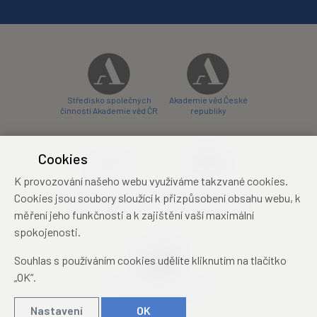
Středisko společných
Akademie věd České
činností Akademie věd ČR
republiky
Cookies
K provozování našeho webu využíváme takzvané cookies.
Zámecký hotel Liblice
Zámecký hotel Třešť
Cookies jsou soubory sloužící k přizpůsobení obsahu webu, k
konferenční centrum
konferenční centrum
měření jeho funkčnosti a k zajištění vaší maximální
spokojenosti.
Souhlas s používáním cookies udělíte kliknutím na tlačítko
„OK“.
Mezinárodní identifikační
průkaz studenta
Nastavení
OK