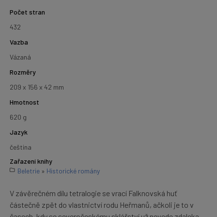
Počet stran
432
Vazba
Vázaná
Rozměry
209 x 156 x 42 mm
Hmotnost
620 g
Jazyk
čeština
Zařazení knihy
Beletrie
»
Historické romány
V závěrečném dílu tetralogie se vrací Falknovská huť
částečně zpět do vlastnictví rodu Heřmanů, ačkoli je to v
časech, kdy se severočeskému sklářství už nevede zdaleka