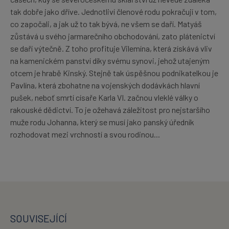
tak dobře jako dříve. Jednotliví členové rodu pokračují v tom,
co započali, a jak už to tak bývá, ne všem se daří. Matyáš
zůstává u svého jarmarečního obchodování, zato plátenictví
se daří výtečně. Z toho profituje Vilemína, která získává vliv
na kamenickém panství díky svému synovi, jehož utajeným
otcem je hrabě Kinský. Stejně tak úspěšnou podnikatelkou je
Pavlína, která zbohatne na vojenských dodávkách hlavní
pušek, neboť smrtí císaře Karla VI. začnou vleklé války o
rakouské dědictví. To je ožehavá záležitost pro nejstaršího
muže rodu Johanna, který se musí jako panský úředník
rozhodovat mezi vrchností a svou rodinou...
SOUVISEJÍCÍ