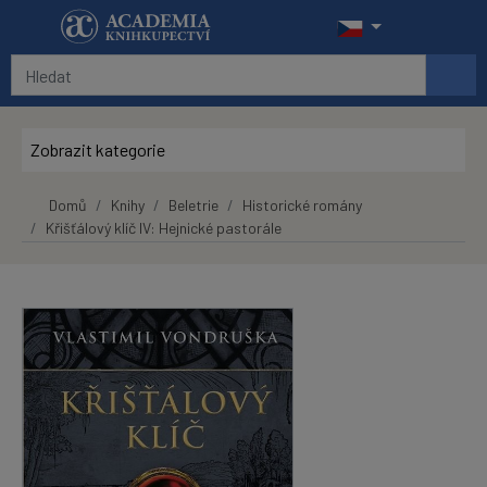
Přeskočit na hlavní obsah
Zobrazit kategorie
Domů
Knihy
Beletrie
Historické romány
Křišťálový klíč IV: Hejnické pastorále