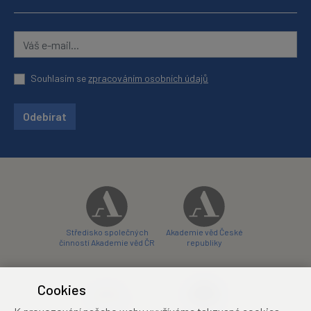
Souhlasím se
zpracováním osobních údajů
Odebírat
Středisko společných
Akademie věd České
činností Akademie věd ČR
republiky
Cookies