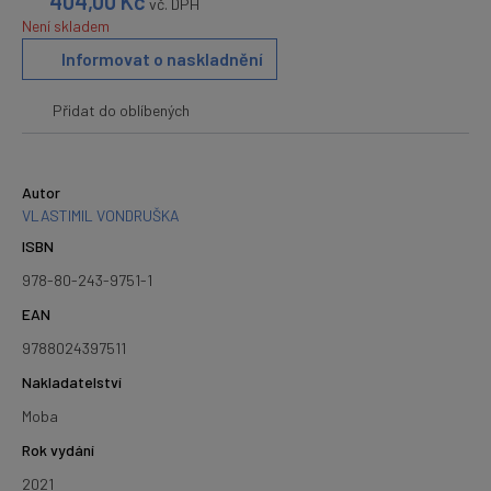
404,00
Kč
vč. DPH
Není skladem
Informovat o naskladnění
Přidat do oblíbených
Autor
VLASTIMIL VONDRUŠKA
ISBN
978-80-243-9751-1
EAN
9788024397511
Nakladatelství
Moba
Rok vydání
2021