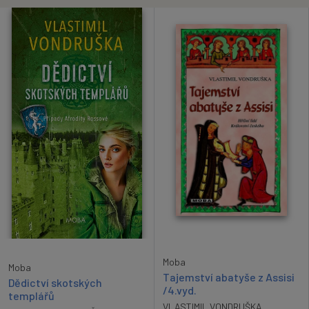
Moba
Moba
Tajemství abatyše z Assisi
Dědictví skotských
/4.vyd.
templářů
VLASTIMIL VONDRUŠKA