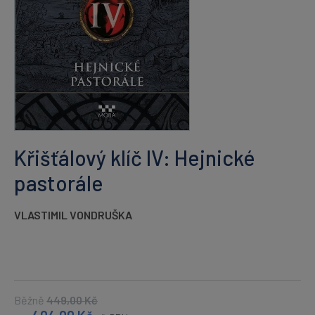
Křišťálový klíč IV: Hejnické
pastorále
VLASTIMIL VONDRUŠKA
Běžně
449,00
Kč