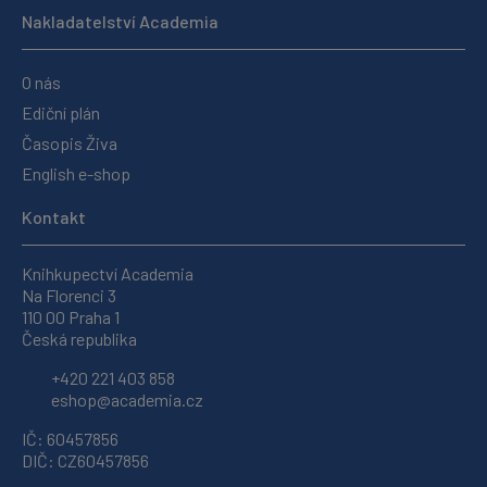
Nakladatelství Academia
O nás
Ediční plán
Časopis Živa
English e-shop
Kontakt
Knihkupectví Academia
Na Florenci 3
110 00 Praha 1
Česká republika
+420 221 403 858
eshop@academia.cz
IČ: 60457856
DIČ: CZ60457856