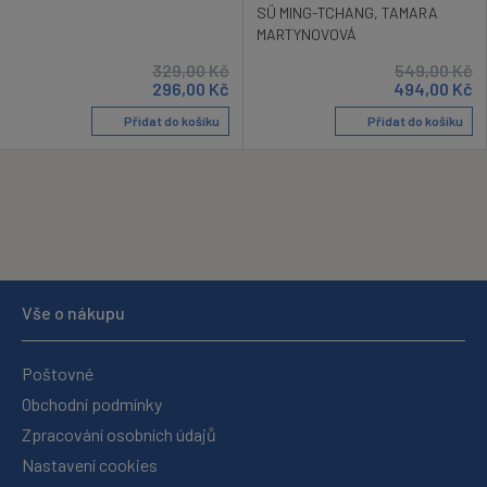
SÜ MING-TCHANG
,
TAMARA
MARTYNOVOVÁ
329,00
Kč
549,00
Kč
296,00
Kč
494,00
Kč
Přidat do košíku
Přidat do košíku
Vše o nákupu
Poštovné
Obchodní podmínky
Zpracování osobních údajů
Nastavení cookies