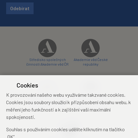
Odebírat
Středisko společných
Akademie věd České
činností Akademie věd ČR
republiky
Cookies
K provozování našeho webu využíváme takzvané cookies.
Zámecký hotel Liblice
Zámecký hotel Třešť
Cookies jsou soubory sloužící k přizpůsobení obsahu webu, k
konferenční centrum
konferenční centrum
měření jeho funkčnosti a k zajištění vaší maximální
spokojenosti.
Souhlas s používáním cookies udělíte kliknutím na tlačítko
„OK“.