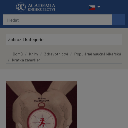
Přeskočit na hlavní obsah
Zobrazit kategorie
Domů
Knihy
Zdravotnictví
Populárně naučná lékařská
Krátká zamyšlení