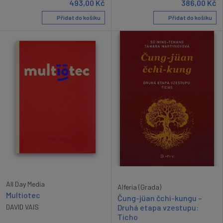
493,00
Kč
386,00
Kč
Přidat do košíku
Přidat do košíku
All Day Media
Alferia (Grada)
Multiotec
Čung-jüan čchi-kungu –
Druhá etapa vzestupu:
DAVID VAIS
Ticho