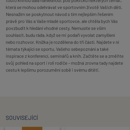
touto knihou dala nahlédnout pod pokličku některých témat,
která se mohou odehrávat ve sportovním životě Vašich dětí.
Nesnažím se poskytnout návod s tím nejlepším řešením
právě pro Vás a Vaše mladé sportovce, ale chtěla bych Vás
povzbudit k hledání vhodné cesty. Nemusíte se vším
souhlasit, budu ráda, když se mi podaří vyvolat zamyšlení
nebo rozhovor. Knížka je rozdělena do tří částí. Najdete v ní
témata týkající se sportu, Vašeho sebepoznání a také
inspirace z konferencí, seminářů a knih. Začtěte se a změňte
svůj pohled na sport i roli rodiče – možná zrovna tady najdete
cestu k lepšímu porozumění sobě i svému dítěti.
SOUVISEJÍCÍ