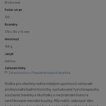
Brožovaná
Počet stran
120
Rozměry
179 x 134 x 14 mm
Hmotnost
168 g
Jazyk
čeština
Zařazení knihy
Zdravotnictví
»
Populárně naučná lékařská
Knížka pro všechny rodiče mladých sportovců od bývalé
profesionální badmintonistky, vystudované fyzioterapeutky,
současné trenérky a školitelky s mezinárodní licencí a
certifikované mentální koučky. Milý rodiči, ráda bych Vám