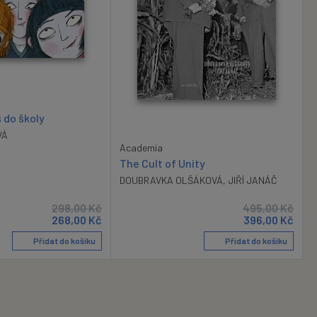
 do školy
VÁ
Academia
The Cult of Unity
DOUBRAVKA OLŠÁKOVÁ
,
JIŘÍ JANÁČ
298,00
Kč
495,00
Kč
268,00
Kč
396,00
Kč
Přidat do košíku
Přidat do košíku