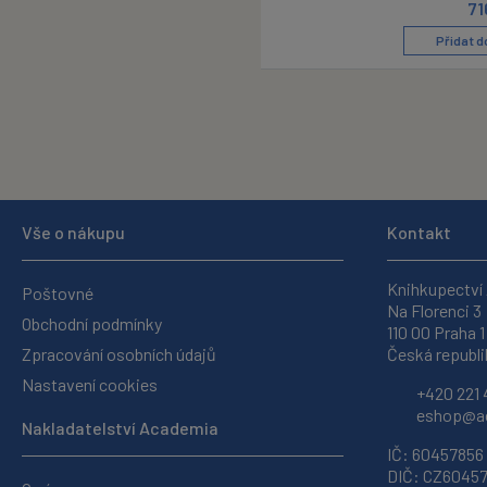
71
Přidat d
Vše o nákupu
Kontakt
Knihkupectví
Poštovné
Na Florenci 3
Obchodní podmínky
110 00 Praha 1
Zpracování osobních údajů
Česká republi
Nastavení cookies
+420 221 
eshop@ac
Nakladatelství Academia
IČ: 60457856
DIČ: CZ6045