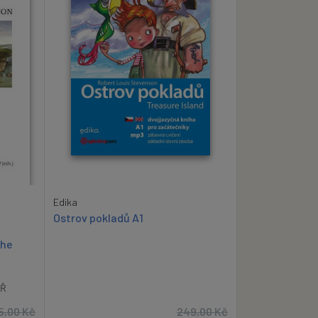
Edika
Ostrov pokladů A1
the
ÁŘ
5,00
Kč
249,00
Kč