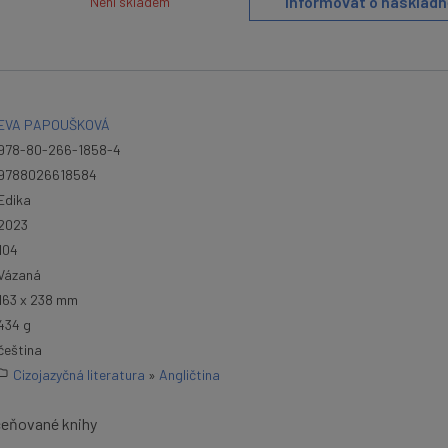
Informovat o naskladn
Není skladem
EVA PAPOUŠKOVÁ
978-80-266-1858-4
9788026618584
Edika
2023
104
Vázaná
163 x 238 mm
434 g
čeština
Cizojazyčná literatura
»
Angličtina
ceňované knihy