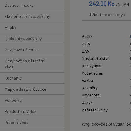
242,00
Kč
vč. DPH
Duchovní nauky
Přidat do oblíbených
Ekonomie, právo, zákony
Hobby
Autor
Hudebniny, zpěvníky
ISBN
Jazykové učebnice
EAN
Nakladatelství
Jazykověda a literární
Rok vydání
věda
Počet stran
Kuchařky
Vazba
Rozměry
Mapy, atlasy, průvodce
Hmotnost
Periodika
Jazyk
Zařazení knihy
Pro děti a mládež
Přírodní vědy
Anglicko-české vydání o