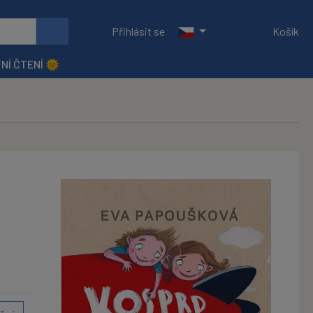
Přihlásit se
Košík
NÍ ČTENÍ 🌞