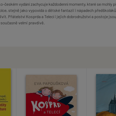
cko-českém vydání zachycuje každodenní momenty, které se mohly p
olce, stejně jako vypovídá o dětské fantazii i nápadech předškoláků
ivit. Přátelství Kosprda a Telecí i jejich dobrodružství a postoje jso
 současně velmi pravdivě.