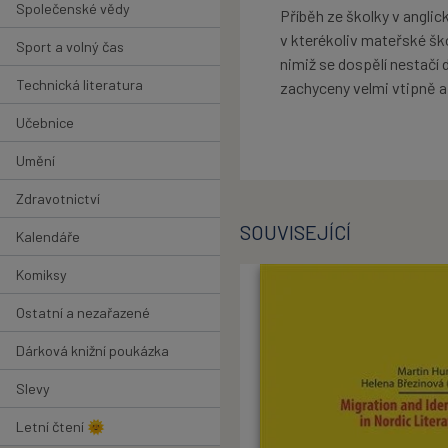
Společenské vědy
Příběh ze školky v angli
v kterékoliv mateřské šk
Sport a volný čas
nimiž se dospělí nestačí d
Technická literatura
zachyceny velmi vtipně a
Učebnice
Umění
Zdravotnictví
SOUVISEJÍCÍ
Kalendáře
Komiksy
Ostatní a nezařazené
Dárková knižní poukázka
Slevy
Letní čtení 🌞