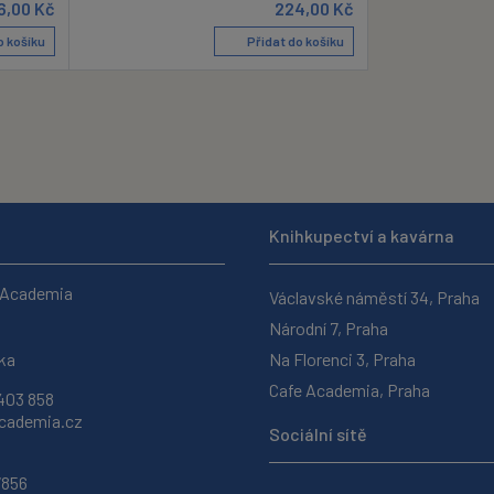
6,00
Kč
224,00
Kč
o košíku
Přidat do košíku
Knihkupectví a kavárna
 Academia
Václavské náměstí 34, Praha
Národní 7, Praha
ka
Na Florenci 3, Praha
Cafe Academia, Praha
403 858
ademia.cz
Sociální sítě
7856