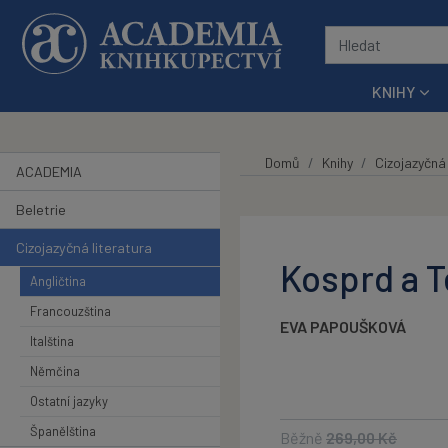
Přeskočit na hlavní obsah
KNIHY
Domů
Knihy
Cizojazyčná 
ACADEMIA
Beletrie
Cizojazyčná literatura
Kosprd a T
Angličtina
Francouzština
EVA PAPOUŠKOVÁ
Italština
Němčina
Ostatní jazyky
Španělština
Běžně
269,00
Kč