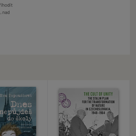
řihodit
, nad
u