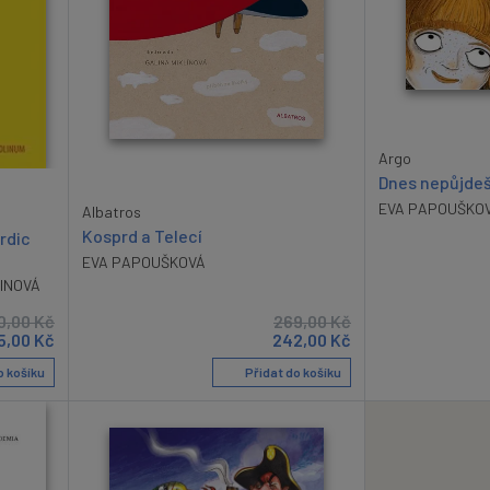
Argo
Dnes nepůjdeš
EVA PAPOUŠKO
Albatros
Kosprd a Telecí
rdic
EVA PAPOUŠKOVÁ
INOVÁ
0,00
Kč
269,00
Kč
5,00
Kč
242,00
Kč
o košíku
Přidat do košíku