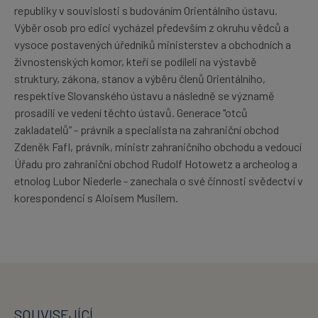
republiky v souvislosti s budováním Orientálního ústavu.
Výběr osob pro edici vycházel především z okruhu vědců a
vysoce postavených úředníků ministerstev a obchodních a
živnostenských komor, kteří se podíleli na výstavbě
struktury, zákona, stanov a výběru členů Orientálního,
respektive Slovanského ústavu a následně se významě
prosadili ve vedení těchto ústavů. Generace "otců
zakladatelů” - právník a specialista na zahraniční obchod
Zdeněk Fafl, právník, ministr zahraničního obchodu a vedoucí
Úřadu pro zahraniční obchod Rudolf Hotowetz a archeolog a
etnolog Lubor Niederle - zanechala o své činnosti svědectví v
korespondenci s Aloisem Musilem.
SOUVISEJÍCÍ