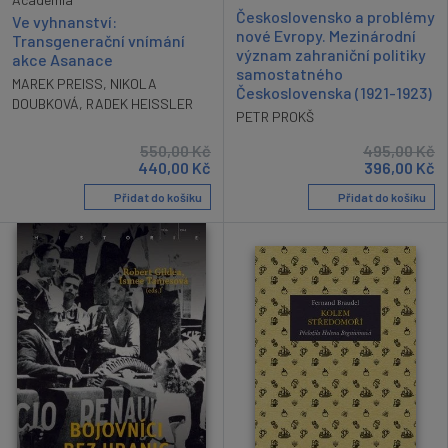
Československo a problémy
Ve vyhnanství:
nové Evropy. Mezinárodní
Transgenerační vnímání
význam zahraniční politiky
akce Asanace
samostatného
MAREK PREISS
,
NIKOLA
Československa (1921-1923)
DOUBKOVÁ
,
RADEK HEISSLER
PETR PROKŠ
550,00
Kč
495,00
Kč
440,00
Kč
396,00
Kč
Přidat do košíku
Přidat do košíku