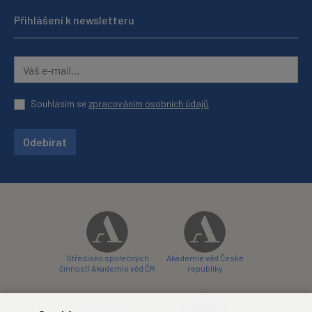
Přihlášení k newsletteru
Souhlasím se
zpracováním osobních údajů
Odebírat
Středisko společných
Akademie věd České
činností Akademie věd ČR
republiky