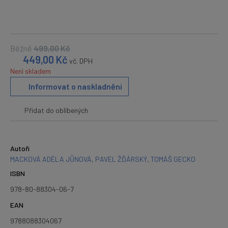
Běžně
499,00
Kč
449,00
Kč
vč. DPH
Není skladem
Informovat o naskladnění
Přidat do oblíbených
Autoři
MACKOVÁ ADÉLA JŮNOVÁ
,
PAVEL ŽĎÁRSKÝ
,
TOMÁŠ GECKO
ISBN
978-80-88304-06-7
EAN
9788088304067