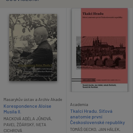
Masarykův ústav a Archiv Akade
Academia
Korespondence Aloise
Tkalci Hradu. Síťová
Musila II.
anatomie první
MACKOVÁ ADÉLA JŮNOVÁ
,
Československé republiky
PAVEL ŽĎÁRSKÝ
,
IVETA
TOMÁŠ GECKO
,
JAN HÁLEK
,
CICHROVÁ