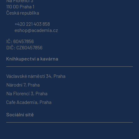
Na Florenci 3
110 00 Praha 1
Česká republika
+420 221 403 858
eshop@academia.cz
IČ: 60457856
DIČ: CZ60457856
Knihkupectví a kavárna
Václavské náměstí 34, Praha
Národní 7, Praha
Na Florenci 3, Praha
Cafe Academia, Praha
Sociální sítě