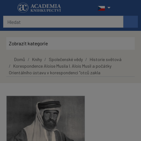
Přeskočit na hlavní obsah
Zobrazit kategorie
Domů
Knihy
Společenské vědy
Historie světová
Korespondence Aloise Musila I. Alois Musil a počátky
Orientálního ústavu v korespondenci "otců zakla