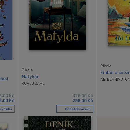
Pikola
Pikola
Ember a sněžn
Matylda
dání
ABI ELPHINSTO
ROALD DAHL
9,00
Kč
329,00
Kč
3,00
Kč
296,00
Kč
o košíku
Přidat do košíku