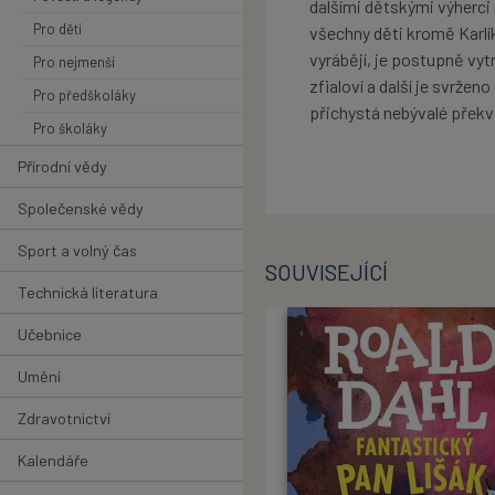
dalšími dětskými výherci
Pro děti
všechny děti kromě Karlí
vyrábějí, je postupně vyt
Pro nejmenší
zfialoví a další je svrže
Pro předškoláky
přichystá nebývalé překv
Pro školáky
Přírodní vědy
Společenské vědy
Sport a volný čas
SOUVISEJÍCÍ
Technická literatura
Učebnice
Umění
Zdravotnictví
Kalendáře