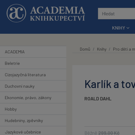
Přeskočit na hlavní obsah
KNIHY
Domů
Knihy
Pro děti a 
ACADEMIA
Beletrie
Cizojazyčná literatura
Karlík a t
Duchovní nauky
Ekonomie, právo, zákony
ROALD DAHL
Hobby
Hudebniny, zpěvníky
Jazykové učebnice
Běžně
299,00
Kč