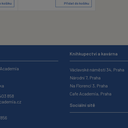
o košíku
Přidat do košíku
Knihkupectví a kavárna
 Academia
Václavské náměstí 34, Praha
Národní 7, Praha
ka
Na Florenci 3, Praha
Cafe Academia, Praha
403 858
ademia.cz
Sociální sítě
7856