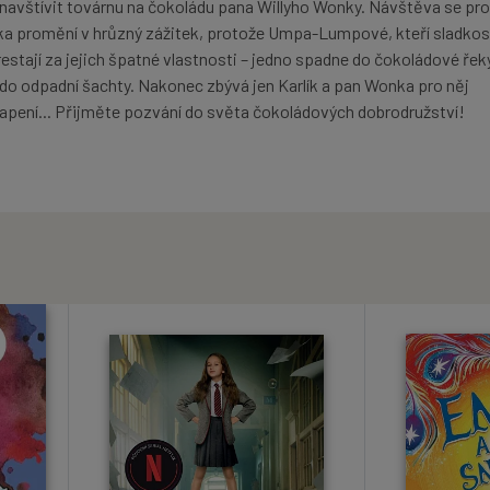
 navštívit továrnu na čokoládu pana Willyho Wonky. Návštěva se pro
ka promění v hrůzný zážitek, protože Umpa-Lumpové, kteří sladkos
restají za jejich špatné vlastnosti – jedno spadne do čokoládové řeky
no do odpadní šachty. Nakonec zbývá jen Karlík a pan Wonka pro něj
apení... Přijměte pozvání do světa čokoládových dobrodružství!