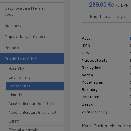
269,00
Kč
vč. DPH
Jazykověda a literární
věda
Přidat do oblíbených
Kuchařky
Mapy, atlasy, průvodce
Autor
ISBN
Periodika
EAN
Pro děti a mládež
Nakladatelství
Rok vydání
Básničky
Vazba
Dívčí romány
Počet stran
Dobrodružná
Rozměry
Historie
Hmotnost
Naučná literatura (do 10 let)
Jazyk
Zařazení knihy
Naučná literatura (nad 10 let)
Ostatní
Karlík Bucket, chlapec z 
Pověsti a legendy