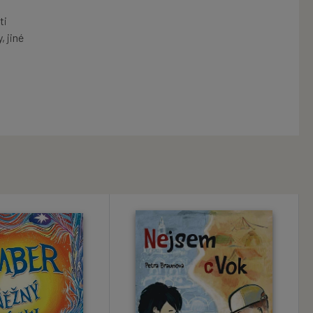
ti
, jiné