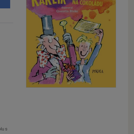
u
lu s