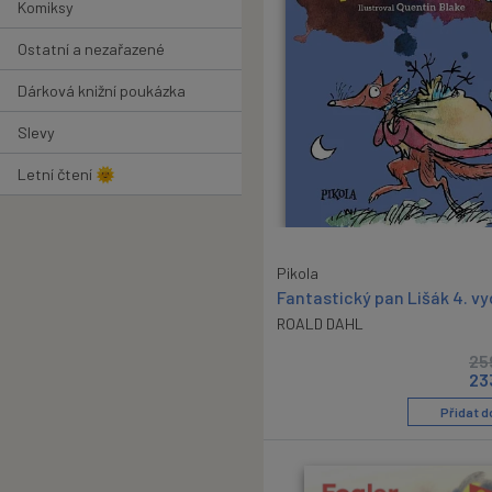
Komiksy
Ostatní a nezařazené
Dárková knižní poukázka
Slevy
Letní čtení 🌞
Pikola
Fantastický pan Lišák 4. vy
ROALD DAHL
25
23
Přidat d