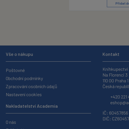
Přidat d
Vše o nákupu
Kontakt
Knihkupectví
Poštovné
Na Florenci 3
Obchodní podmínky
110 00 Praha 1
Zpracování osobních údajů
Česká republi
Nastavení cookies
+420 221 
eshop@ac
Nakladatelství Academia
IČ: 60457856
DIČ: CZ6045
O nás