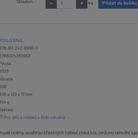
Skladem
-
+
ks
Přidat do košík
ROALD DAHL
978-80-242-8995-3
9788024289953
Pikola
2023
Vázaná
208
206 x 122 x 17 mm
354 g
čeština
Pro děti a mládež
»
Dobrodružná
chudé rodiny, souhrou šťastných náhod získá los, jenž mu umožní spo