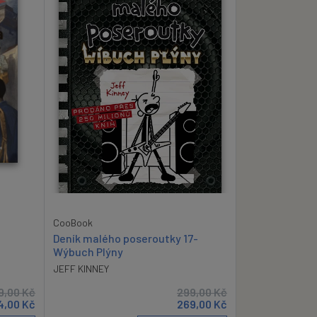
CooBook
Deník malého poseroutky 17-
Wýbuch Plýny
JEFF KINNEY
9,00
Kč
299,00
Kč
4,00
Kč
269,00
Kč