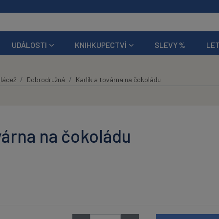
UDÁLOSTI
KNIHKUPECTVÍ
SLEVY %
LET
mládež
Dobrodružná
Karlík a továrna na čokoládu
ovárna na čokoládu